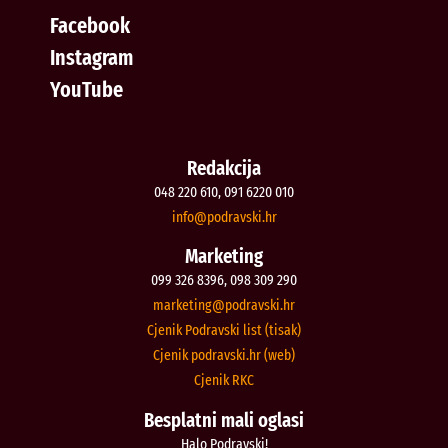
Facebook
Instagram
YouTube
Redakcija
048 220 610, 091 6220 010
@ofni
rh.iksvardop
Marketing
099 326 8396, 098 309 290
@gnitekram
rh.iksvardop
Cjenik Podravski list (tisak)
Cjenik podravski.hr (web)
Cjenik RKC
Besplatni mali oglasi
Halo Podravski!