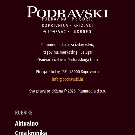
PODRAVINA I PRIGORJE
KOPRIVNICA • KRIŽEVCI
ĐURĐEVAC • LUDBREG
Planmedia d.o.o. za izdavaštvo,
trgovinu, marketing i usluge
Osnivač i izdavač Podravskoga lista
Florijanski trg 15/1, 48000 Koprivnica
@ofni
rh.iksvardop
Sva prava pridržana © 2026. Planmedia d.o.o.
RUBRIKE
Aktualno
Crna kronika