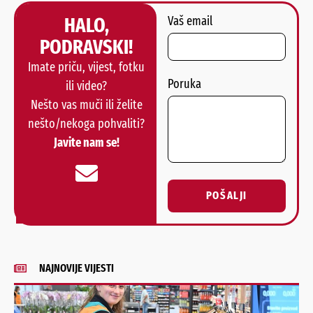
HALO,
Vaš email
PODRAVSKI!
Imate priču, vijest, fotku
Poruka
ili video?
Nešto vas muči ili želite
nešto/nekoga pohvaliti?
Javite nam se!
POŠALJI
Alternative:
NAJNOVIJE VIJESTI