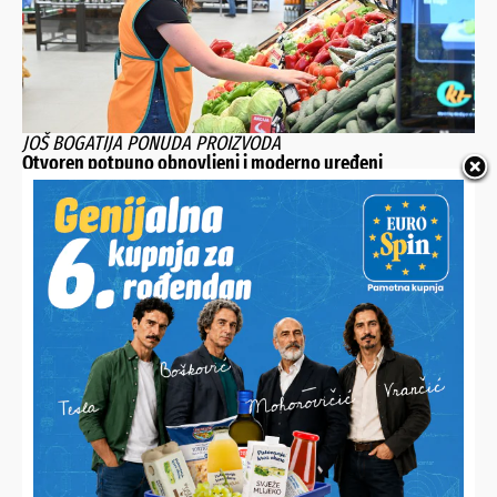
JOŠ BOGATIJA PONUDA PROIZVODA
Otvoren potpuno obnovljeni i moderno uređeni
supermarket
ČESTITKE SRETNOM DOBITNIKU
Obavio špeceraj u KTC-u pa odvezao kući novi automobil