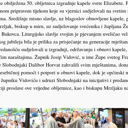
e obilježena 50. obljetnica izgradnje kapele svete Elizabete. 
om pripravom tijekom koje su vjernici sudjelovali na svetim
ma. Središnje misno slavlje, uz blagoslov obnovljene kapele, 
zljak, biskup u miru, uz sudjelovanje svećenika i župljana Ž
 Bukovca. Liturgijsko slavlje svojim je pjevanjem uveličao vel
og jubileja bila je prilika za prisjećanje na generacije mještan
edanošću sudjelovali u izgradnji, održavanju i obnovi kapele, 
ćim naraštajima. Župnik Josip Vidović, u ime Župe svetog Fra
e Slobodnjaki Dalibor Horvat zahvalili svim mještanima, dona
sebičnoj pomoći i potpori u obnovi kapele, dok je općinski 
župniku Vidoviću i udruzi Slobodnjaki na inicijativi i predan
iji proslave ove vrijedne obljetnice, kao i biskupu Mrzljaku n