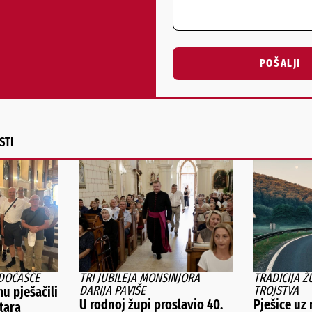
POŠALJI
Alternative:
STI
DOČAŠĆE
TRI JUBILEJA MONSINJORA
TRADICIJA 
DARIJA PAVIŠE
TROJSTVA
u pješačili
U rodnoj župi proslavio 40.
Pješice uz
tara