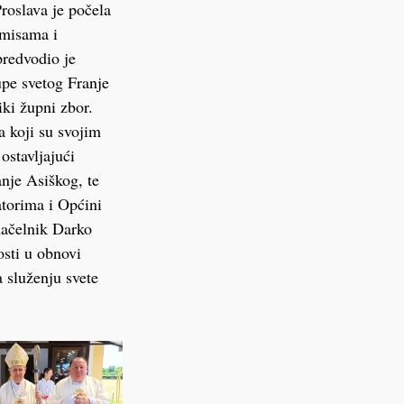
Proslava je počela
 misama i
predvodio je
upe svetog Franje
iki župni zbor.
a koji su svojim
ostavljajući
nje Asiškog, te
torima i Općini
načelnik Darko
osti u obnovi
a služenju svete