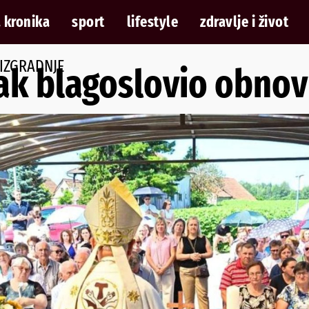
 kronika
sport
lifestyle
zdravlje i život
 IZGRADNJE
ak blagoslovio obnov