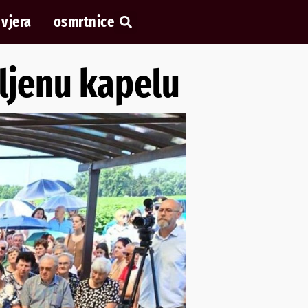
vjera
osmrtnice
ljenu kapelu