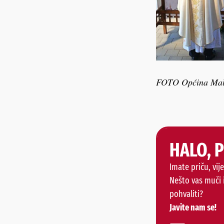
FOTO Općina Mal
HALO, 
Imate priču, vije
Nešto vas muči 
pohvaliti?
Javite nam se!