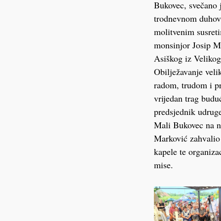
Bukovec, svečano j
trodnevnom duhovn
molitvenim susreti
monsinjor Josip Mr
Asiškog iz Velikog
Obilježavanje velik
radom, trudom i pr
vrijedan trag budu
predsjednik udrug
Mali Bukovec na ne
Marković zahvalio 
kapele te organizac
mise.