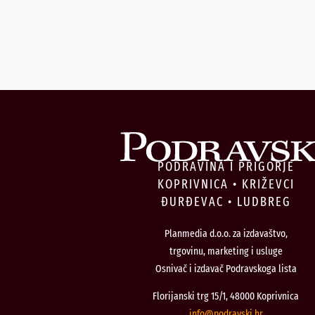
PODRAVINA I PRIGORJE
KOPRIVNICA • KRIŽEVCI
ĐURĐEVAC • LUDBREG
Planmedia d.o.o. za izdavaštvo,
trgovinu, marketing i usluge
Osnivač i izdavač Podravskoga lista
Florijanski trg 15/1, 48000 Koprivnica
@ofni
rh.iksvardop