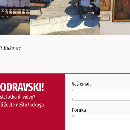
i Bukovec
PODRAVSKI!
Vaš email
st, fotku ili video?
ili želite nešto/nekoga
Poruka