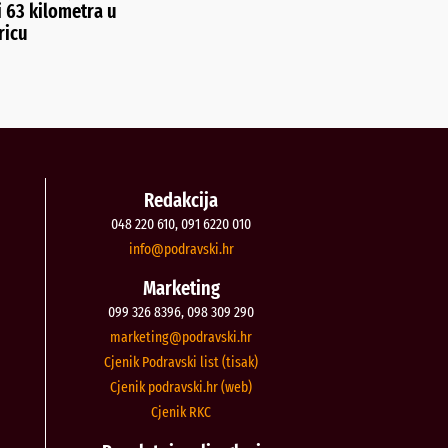
i 63 kilometra u
ricu
Redakcija
048 220 610, 091 6220 010
@ofni
rh.iksvardop
Marketing
099 326 8396, 098 309 290
@gnitekram
rh.iksvardop
Cjenik Podravski list (tisak)
Cjenik podravski.hr (web)
Cjenik RKC