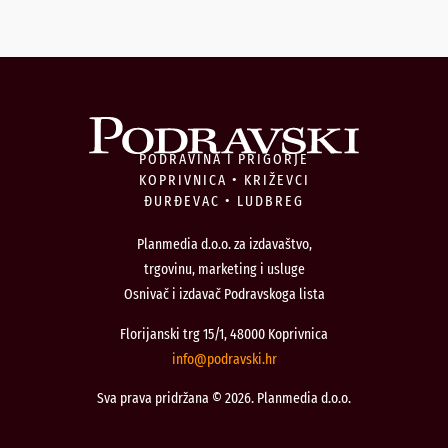
PODRAVINA I PRIGORJE
KOPRIVNICA • KRIŽEVCI
ĐURĐEVAC • LUDBREG
Planmedia d.o.o. za izdavaštvo,
trgovinu, marketing i usluge
Osnivač i izdavač Podravskoga lista
Florijanski trg 15/1, 48000 Koprivnica
@ofni
rh.iksvardop
Sva prava pridržana © 2026. Planmedia d.o.o.