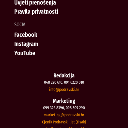
Uvjeti prenošenja
Pravila privatnosti
SOCIAL
Facebook
Instagram
YouTube
Redakcija
048 220 610, 091 6220 010
@ofni
rh.iksvardop
Marketing
099 326 8396, 098 309 290
@gnitekram
rh.iksvardop
Cjenik Podravski list (tisak)