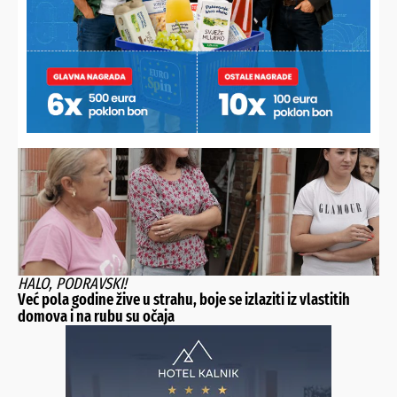
PRESPAJA SE PLINOVOD
Stanovnici 19 ulica mogli bi biti bez plina i do 36 sati
HALO, PODRAVSKI!
Već pola godine žive u strahu, boje se izlaziti iz vlastitih
domova i na rubu su očaja