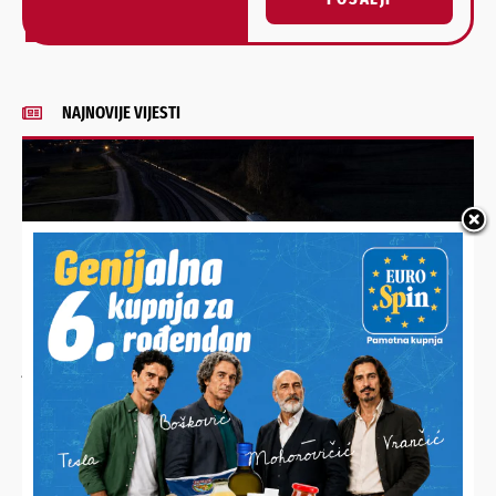
Alternative:
NAJNOVIJE VIJESTI
VOZI SE UZ OGRANIČENJE BRZINE DO 50 KILOMETARA NA SAT
Dionica pruge na kojoj se dogodila teška nesreća otvorena
je za promet