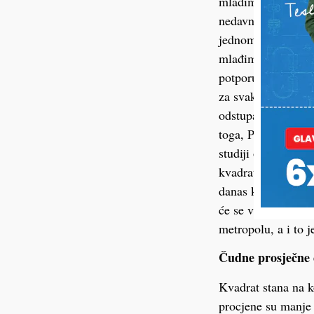
mlađima od 45 god
nedavno smo pisal
jednom od njih, k
mlađima od 45 godi
potporu, potrebno j
za svaki broj osob
odstupanja s time 
toga, PDV se neće i
studiji o prosječn
kvadrata stana do k
danas kvadrat novo
će se vraćati tek 
metropolu, a i to 
Čudne prosječne 
Kvadrat stana na ko
procjene su manje 