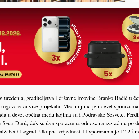
g uređenja, graditeljstva i državne imovine Branko Bačić u čet
o ugovore za više projekata. Među njima je i devet sporazuma
da u devet općina među kojima su i Podravske Sesvete, Ferdi
i Sveti Đurđ, dok se dva sporazuma odnose na izgradnju po de
lžabet i Legrad. Ukupna vrijednost 11 sporazuma je 12,25 mi