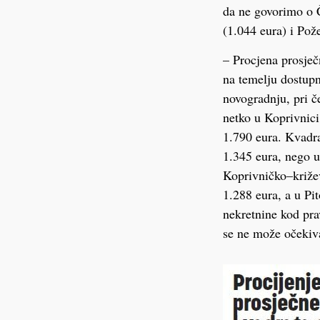
da ne govorimo o Č
(1.044 eura) i Pož
– Procjena prosječ
na temelju dostup
novogradnju, pri č
netko u Koprivnici
1.790 eura. Kvadrat
1.345 eura, nego u
Koprivničko–križe
1.288 eura, a u P
nekretnine kod pra
se ne može očekiva