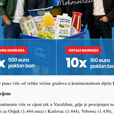
ina. A kad smo već kod Vladinog nacionalnog plana stambene
i kako ubrzo na snagu stupaju novi pravilnici o stambenom zb
upcima će se vraćati 50 posto PDV-a na kupnju stana hrvatski
na koji prvi put rješavaju stambeno pitanje. No, da bi se ostv
e zadovoljiti još dva bitna kriterija. Prvi je veličina nekretnin
a u stanu pa je tako za jednu osobu propisano 50 kvadrata, al
da će se povrat PDV-a isplaćivati samo za 50 kvadratnih meta
splaćivati po tržišnoj cijeni po kojoj ste kupili stan, već će se
im cijenama koje je izgradio Ekonomski institut Zagreb. A te p
ojih su oni došli bitno su niže od stvarnih, tržišnih vrijednosti
gradnje u Koprivnici cijeni i na 3000 eura. No, kad je riječ 
za 1.790 eura po kvadratu, kolika je procjena prosječnih cijena
je puno više od velike većine gradova u kontinentalnom dijelu 
cijene
ntinentu više se cijeni tek u Varaždinu, gdje je procijenjen n
i za Osijek (1.444 eura) i Karlovac (1.444), Vrbovec (1.436),