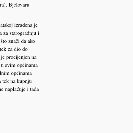
ra), Bjelovaru
atskoj izrađena je
 za starogradnju i
 što znači da ako
tek za dio do
 je procijenjen na
a u svim općinama
kolnim općinama
a tek na kupnju
e naplaćuje i tada