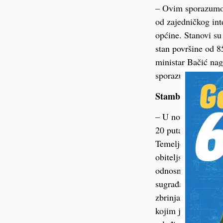
– Ovim sporazumom
od zajedničkog int
općine. Stanovi su
stan površine od 8
ministar Bačić nag
sporazuma.
Stambeno zbrinj
– U novim stambeni
20 puta manje od t
Temeljem potpisani
obiteljskih kuća. 
odnosno izgradnjo
sugrađana sukladno 
zbrinjavanje – kaz
kojim je predviđen