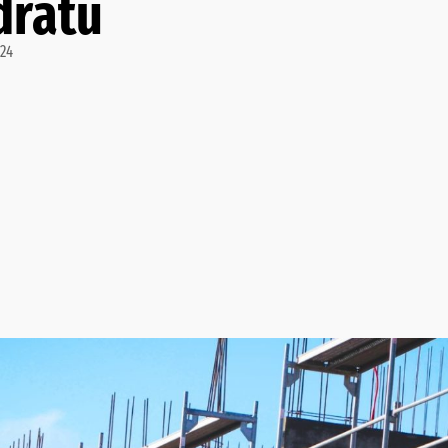
dratu
:24