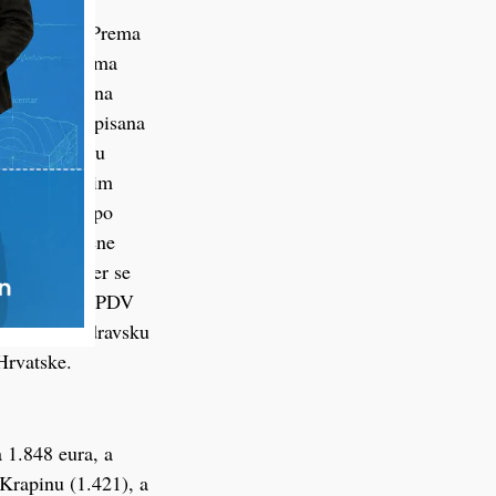
 politike,
rinjavanju. Prema
m državljanima
arilo pravo na
e koja je propisana
i dopuštena su
ra stana. Osim
 isplaćivati po
rosječne cijene
 na terenu jer se
o Koprivnici, PDV
 stana za podravsku
Hrvatske.
a 1.848 eura, a
 Krapinu (1.421), a