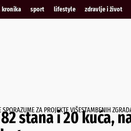
 kronika
sport
lifestyle
zdravlje i život
E SPORAZUME ZA PROJEKTE VIŠESTAMBENIH ZGRAD
 82 stana i 20 kuća, 