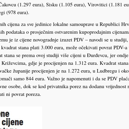
akovcu (1.297 eura), Sisku (1.105 eura), Virovitici (1.181 eu
egi (978 eura).
nih cijena za sve jedinice lokalne samouprave u Republici Hrv
nih podataka o prosječnim ostvarenim kupoprodajnim cijenama
emu je iz cijene novogradnje izuzet PDV – navodi se u studiji,
 kvadrat stana plati 3.000 eura, može očekivati povrat PDV-a 
 stana se prema ovoj studiji više cijeni u Đurđevcu, jer ondje
 Križevcima, gdje je procijenjen na 1.312 eura. Kvadrat stan
vačke županije procijenjen je na 1.272 eura, u Ludbregu i o
itomači samo 844 eura. Važno je napomenuti i da se PDV plać
vne osobe, dok se kod privatnika porez na dodanu vrijednost n
ti ni povrat poreza.