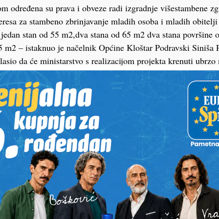
 određena su prava i obveze radi izgradnje višestambene zg
eresa za stambeno zbrinjavanje mladih osoba i mladih obitelji
 jedan stan od 55 m2,dva stana od 65 m2 dva stana površine 
5 m2 – istaknuo je načelnik Općine Kloštar Podravski Siniša 
lasio da će ministarstvo s realizacijom projekta krenuti ubrzo
avanje
m jedinicama cijena najma je 36 centi po kvadratnom metru, 
ržišne cijene što je doista pristupačan model rješavanja stamb
h sporazuma država će kao investitor omogućiti izgradnju 82 
Nakon potpisivanja sporazuma naše ministarstvo krenut će s re
m tih stambenih jedinica. One će poslužiti stambenom zbrinja
listi prioriteta koja će biti definirana, a poslužit će i za ka
ao je Bačić i dodao da je to dio Vladinog Nacionalnog plana 
a mogućnost izgradnje stanova za priuštivo stanovanje prvens