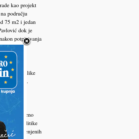
rade kao projekt
 na području
od 75 m2 i jedan
Pavlović dok je
 nakon potpisivanja
što je otprilike
enog pitanja.
stana i 20
alizacijom,
vanju naših
drovsko stambeno
stambene politike
tveno namijenjenih