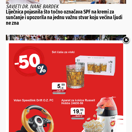
SAVJETI DR. IVANE BARDEK
Liječnica pojasnila što točno označava SPF na kremi za
sunčanje i upozorila na jednu važnu stvar koju većina ljudi
ne zna
PODRAVINA I PRIGORJE I DALJE GUBE STANOVNIŠTVO
U pojedinim mjestima duplo više umrlih od rođenih, brakovi
najugroženiji u Rasinji