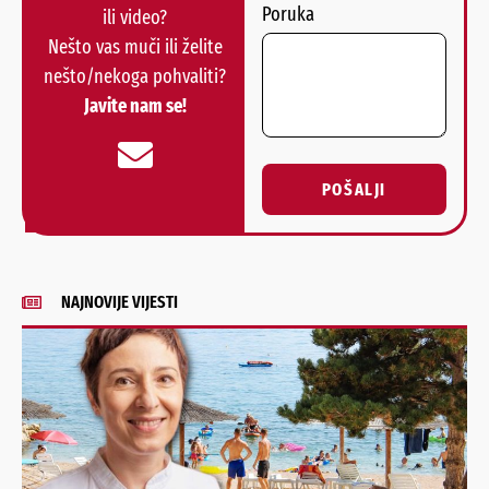
Poruka
ili video?
Nešto vas muči ili želite
nešto/nekoga pohvaliti?
Javite nam se!
POŠALJI
Alternative:
NAJNOVIJE VIJESTI