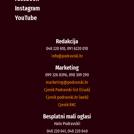
Instagram
YouTube
Redakcija
048 220 610, 091 6220 010
@ofni
rh.iksvardop
Marketing
099 326 8396, 098 309 290
@gnitekram
rh.iksvardop
Cjenik Podravski list (tisak)
Cjenik podravski.hr (web)
Cjenik RKC
Besplatni mali oglasi
Halo Podravski!
048 220 641, 048 220 640