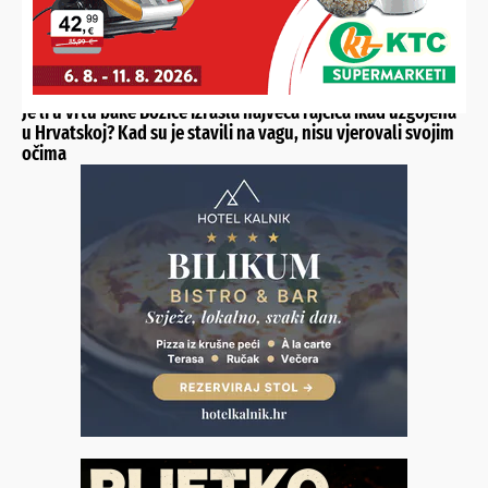
NEVJEROJATNA RAJČICA IZ GRABROVNICE
Je li u vrtu bake Božice izrasla najveća rajčica ikad uzgojena
u Hrvatskoj? Kad su je stavili na vagu, nisu vjerovali svojim
očima