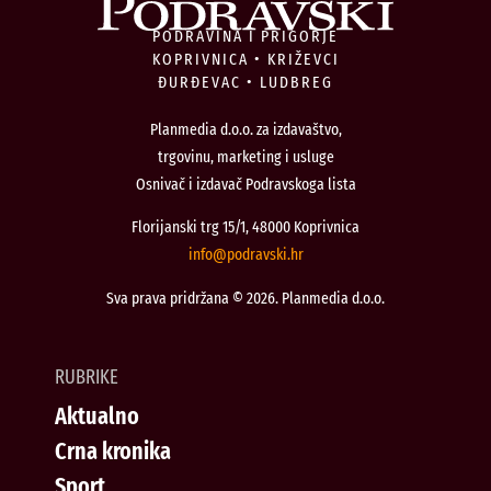
PODRAVINA I PRIGORJE
KOPRIVNICA • KRIŽEVCI
ĐURĐEVAC • LUDBREG
Planmedia d.o.o. za izdavaštvo,
trgovinu, marketing i usluge
Osnivač i izdavač Podravskoga lista
Florijanski trg 15/1, 48000 Koprivnica
@ofni
rh.iksvardop
Sva prava pridržana © 2026. Planmedia d.o.o.
RUBRIKE
Aktualno
Crna kronika
Sport