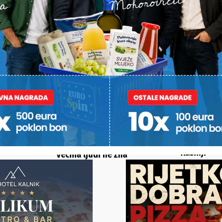
STI
IZMJENE I
SAVJETI DR. IVANE BARDEK
PODRAVINA I
KONA
GUBE STANO
Liječnica pojasnila što točno
građana
U pojedini
označava SPF na kremi za
irovine
više umrli
sunčanje i upozorila na
brakovi na
jednu važnu stvar koju
Rasinji
većina ljudi ne zna