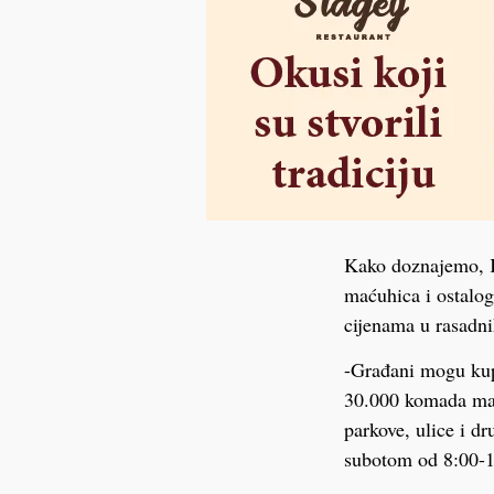
Kako doznajemo, K
maćuhica i ostalog
cijenama u rasadn
-Građani mogu kupi
30.000 komada maću
parkove, ulice i d
subotom od 8:00-1