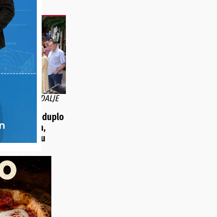
 PRIGORJE I DALJE
VNIŠTVO
m mjestima duplo
h od rođenih,
jugroženiji u