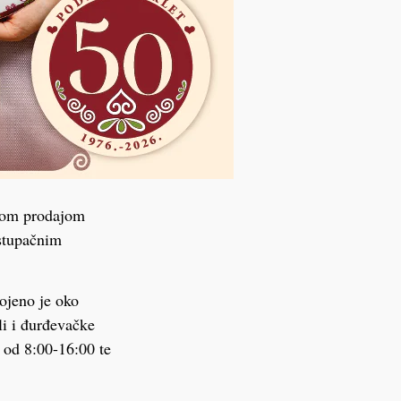
kom prodajom
istupačnim
ojeno je oko
li i đurđevačke
 od 8:00-16:00 te