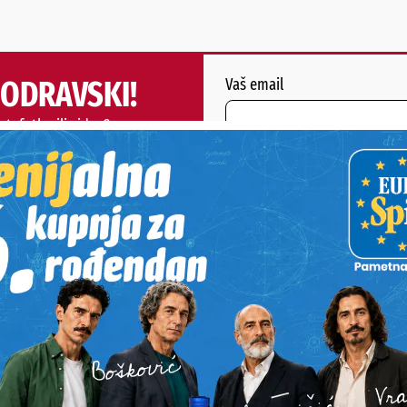
PODRAVSKI!
Vaš email
st, fotku ili video?
ili želite nešto/nekoga
Poruka
POŠALJI
Alternative: