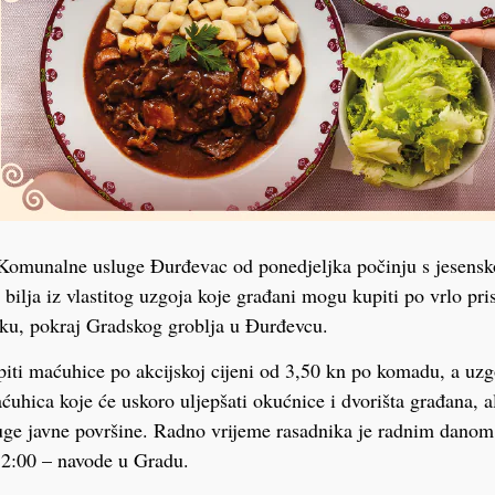
omunalne usluge Đurđevac od ponedjeljka počinju s jesens
 bilja iz vlastitog uzgoja koje građani mogu kupiti po vrlo pr
iku, pokraj Gradskog groblja u Đurđevcu.
ti maćuhice po akcijskoj cijeni od 3,50 kn po komadu, a uzg
hica koje će uskoro uljepšati okućnice i dvorišta građana, a
ruge javne površine. Radno vrijeme rasadnika je radnim danom
2:00 – navode u Gradu.