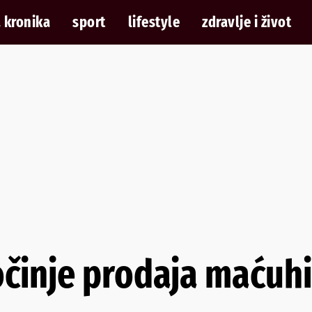
 kronika
sport
lifestyle
zdravlje i život
činje prodaja maćuh