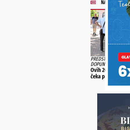
NAJNOVIJE VIJE
PREDSTAVLJENJE SU 
DOPUNE DVAJU ZA
Ovih 200 tisuća 
čeka povećanje m