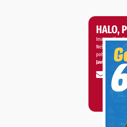
HALO, 
Imate priču, vije
Nešto vas muči 
pohvaliti?
Javite nam se!