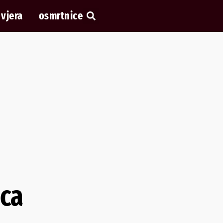
vjera
osmrtnice
ica