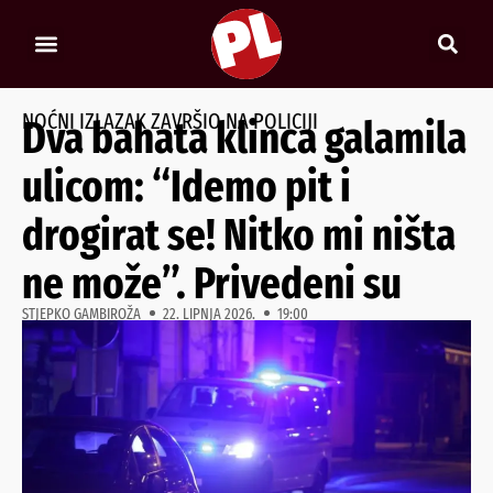
NOĆNI IZLAZAK ZAVRŠIO NA POLICIJI
Dva bahata klinca galamila
ulicom: “Idemo pit i
drogirat se! Nitko mi ništa
ne može”. Privedeni su
STJEPKO GAMBIROŽA
22. LIPNJA 2026.
19:00