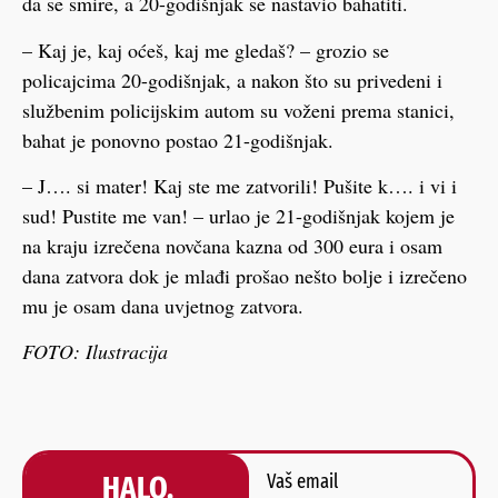
da se smire, a 20-godišnjak se nastavio bahatiti.
– Kaj je, kaj oćeš, kaj me gledaš? – grozio se
policajcima 20-godišnjak, a nakon što su privedeni i
službenim policijskim autom su voženi prema stanici,
bahat je ponovno postao 21-godišnjak.
– J…. si mater! Kaj ste me zatvorili! Pušite k…. i vi i
sud! Pustite me van! – urlao je 21-godišnjak kojem je
na kraju izrečena novčana kazna od 300 eura i osam
dana zatvora dok je mlađi prošao nešto bolje i izrečeno
mu je osam dana uvjetnog zatvora.
FOTO: Ilustracija
HALO,
Vaš email