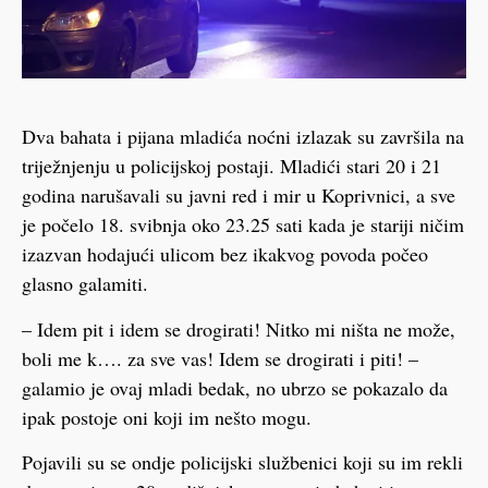
Dva bahata i pijana mladića noćni izlazak su završila na
triježnjenju u policijskoj postaji. Mladići stari 20 i 21
godina narušavali su javni red i mir u Koprivnici, a sve
je počelo 18. svibnja oko 23.25 sati kada je stariji ničim
izazvan hodajući ulicom bez ikakvog povoda počeo
glasno galamiti.
– Idem pit i idem se drogirati! Nitko mi ništa ne može,
boli me k…. za sve vas! Idem se drogirati i piti! –
galamio je ovaj mladi bedak, no ubrzo se pokazalo da
ipak postoje oni koji im nešto mogu.
Pojavili su se ondje policijski službenici koji su im rekli