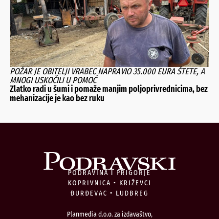
POŽAR JE OBITELJI VRABEC NAPRAVIO 35.000 EURA ŠTETE, A
MNOGI USKOČILI U POMOĆ
Zlatko radi u šumi i pomaže manjim poljoprivrednicima, bez
mehanizacije je kao bez ruku
PODRAVINA I PRIGORJE
KOPRIVNICA • KRIŽEVCI
ĐURĐEVAC • LUDBREG
Planmedia d.o.o. za izdavaštvo,