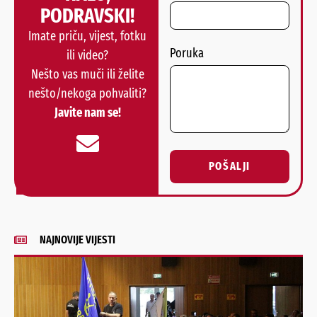
PODRAVSKI!
Imate priču, vijest, fotku
Poruka
ili video?
Nešto vas muči ili želite
nešto/nekoga pohvaliti?
Javite nam se!
POŠALJI
Alternative:
NAJNOVIJE VIJESTI