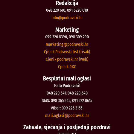
Redakcija
048 220 610, 091 6220 010
@ofni
rh.iksvardop
Marketing
099 326 8396, 098 309 290
@gnitekram
rh.iksvardop
Cjenik Podravski list (tisak)
Cjenik podravski.hr (web)
Cjenik RKC
Besplatni mali oglasi
Halo Podravski!
048 220 641, 048 220 640
SMS: 098 365 245, 091 222 0615
Viber: 099 226 3155
@isalgo.ilam
rh.iksvardop
Zahvale, sjećanja i posljednji pozdravi