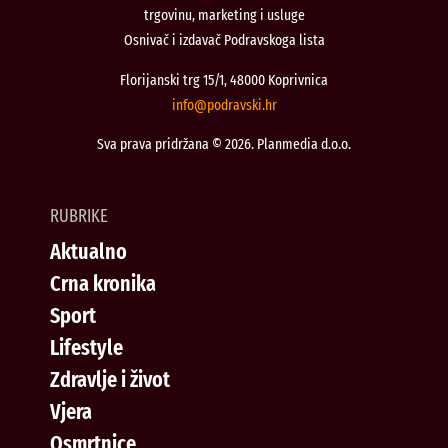
trgovinu, marketing i usluge
Osnivač i izdavač Podravskoga lista
Florijanski trg 15/1, 48000 Koprivnica
@ofni
rh.iksvardop
Sva prava pridržana © 2026. Planmedia d.o.o.
RUBRIKE
Aktualno
Crna kronika
Sport
Lifestyle
Zdravlje i život
Vjera
Osmrtnice