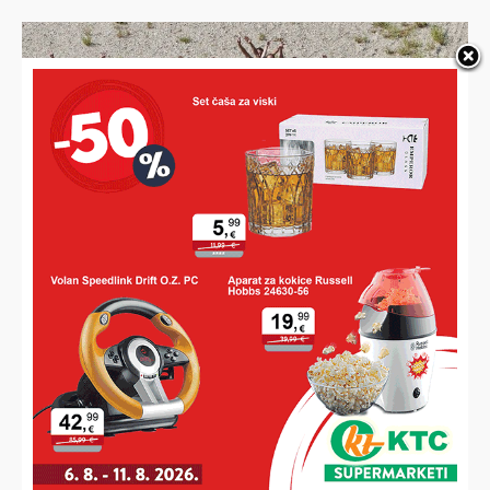
NOVO OMILJENO OKUPLJALIŠTE
Ispod dravskog mosta kupa ih se i roštilja preko 100, a za
sve one koji ljetuju na Jadranu imaju samo jednu kratku
poruku!