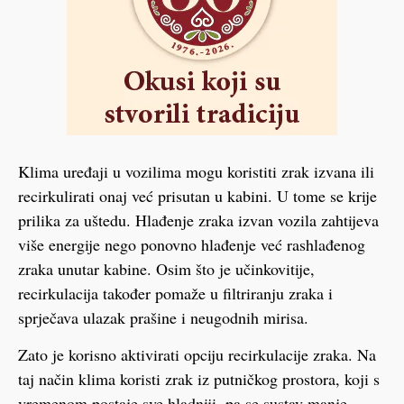
Klima uređaji u vozilima mogu koristiti zrak izvana ili
recirkulirati onaj već prisutan u kabini. U tome se krije
prilika za uštedu. Hlađenje zraka izvan vozila zahtijeva
više energije nego ponovno hlađenje već rashlađenog
zraka unutar kabine. Osim što je učinkovitije,
recirkulacija također pomaže u filtriranju zraka i
sprječava ulazak prašine i neugodnih mirisa.
Zato je korisno aktivirati opciju recirkulacije zraka. Na
taj način klima koristi zrak iz putničkog prostora, koji s
vremenom postaje sve hladniji, pa se sustav manje