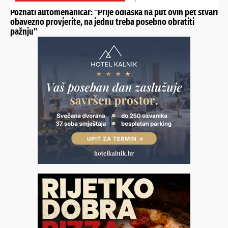
IZBJEGNITE PROBLEME NA PUTOVANJU
Poznati automehaničar: “Prije odlaska na put ovih pet stvari
obavezno provjerite, na jednu treba posebno obratiti
pažnju”