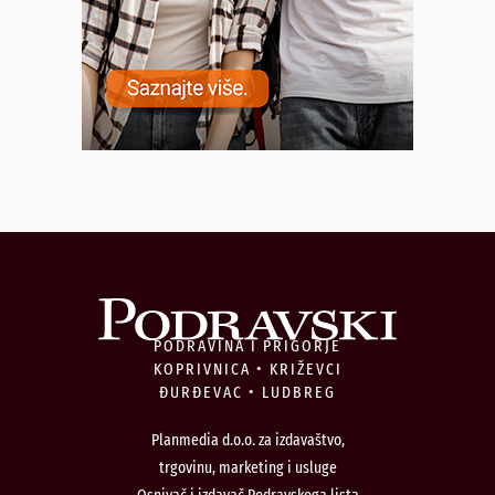
PODRAVINA I PRIGORJE
KOPRIVNICA • KRIŽEVCI
ĐURĐEVAC • LUDBREG
Planmedia d.o.o. za izdavaštvo,
trgovinu, marketing i usluge
Osnivač i izdavač Podravskoga lista