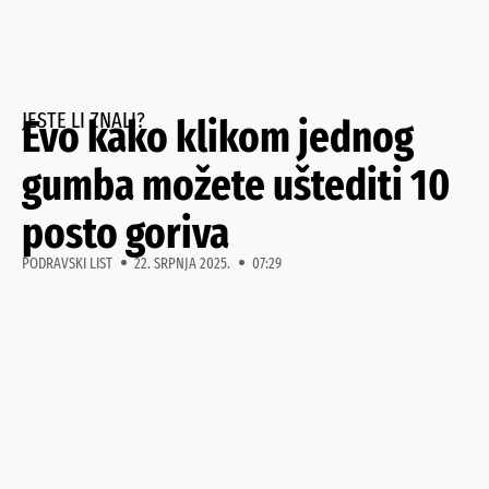
JESTE LI ZNALI?
Evo kako klikom jednog
gumba možete uštediti 10
posto goriva
PODRAVSKI LIST
22. SRPNJA 2025.
07:29