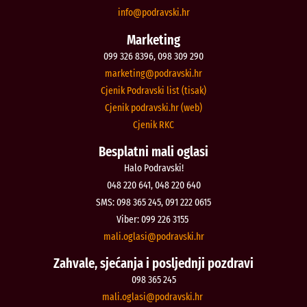
@ofni
rh.iksvardop
Marketing
099 326 8396, 098 309 290
@gnitekram
rh.iksvardop
Cjenik Podravski list (tisak)
Cjenik podravski.hr (web)
Cjenik RKC
Besplatni mali oglasi
Halo Podravski!
048 220 641, 048 220 640
SMS: 098 365 245, 091 222 0615
Viber: 099 226 3155
@isalgo.ilam
rh.iksvardop
Zahvale, sjećanja i posljednji pozdravi
098 365 245
@isalgo.ilam
rh.iksvardop