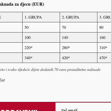
naknada za djecu (EUR)
E
1. GRUPA
2. GRUPA
3. GR
50
70
80
100
140
160
220*
280*
310*
340*
420*
470*
vrto i svako sljedeće dijete dodanih 70 eura pronalitetne naknade
ist
Vaš email