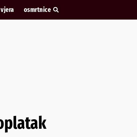
vjera
osmrtnice
doplatak