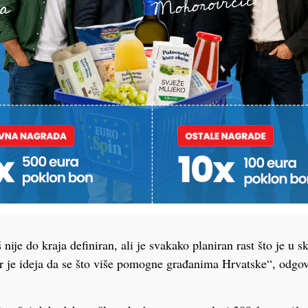
jem doplatku, on bi se trebao najmanje udvostručiti, te prilago
osima u eurima. Trenutno su naknade za dječji doplatak po d
te 39,73 eura ovisno o tome kakav vam je ukupni mjesečni do
nose mediji, najniži doplatak bio bi oko 50 eura, a najviši 80
tak koji dobivaju roditelji za treće, četvrto ili sljedeće dijete
o djetetu ne bi se trebao mijenjati, osim, kako je najavljeno –
 iznos od 70 eura. Naravno, tu naknadu primaju samo oni koji
ma naveli kako je prijedlog Strategije dovršen te je poslan S
ju i mlade na mišljenje. Za javnost još uvijek nije otvoren, a 
je predviđeno za srpanj ove godine – očekuje se kako će vrlo b
nije do kraja definiran, ali je svakako planiran rast što je u s
r je ideja da se što više pomogne građanima Hrvatske“, odgovo