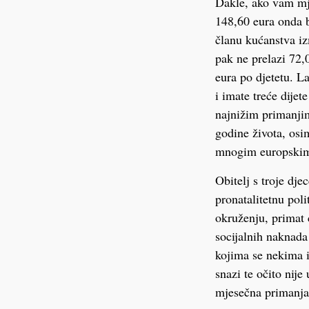
Dakle, ako vam mje
148,60 eura onda b
članu kućanstva iz
pak ne prelazi 72,0
eura po djetetu. La
i imate treće dijet
najnižim primanjim
godine života, osi
mnogim europskim
Obitelj s troje dj
pronatalitetnu poli
okruženju, primat
socijalnih naknad
kojima se nekima i 
snazi te očito nije
mjesečna primanja