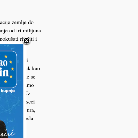
acije zemlje do
je od tri milijuna
kušati riješiti i
zus za dječji
dječji doplatak kao
ničenja. Može se
iča – dakle samo
ijuna eura. Uz
gih šest mjeseci
li do 2600 eura,
zostanak s posla