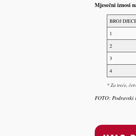
Mjesečni iznosi 
BROJ DJEC
1
2
3
4
*
Za treće, čet
FOTO: Podravski l