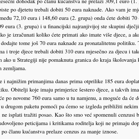
sečni dohodak po članu kućanstva ne prelazi 309,1 euro (1. g
iste po djetetu trebali dobiti 50 eura naknade. Ako vam je m
među 72,10 eura i 148,60 eura (2. grupa) onda ćete dobiti 70
9 eura (3. grupa) i u financijski najranjivijoj ste skupini dječj
ko je izračunati koliko ćete primati ako imate više djece, a a
e dodajte tome još 70 eura naknade za pronatalitetnu politiku. 
a i troje djece trebali dobiti 310 eura mjesečno za djecu i tak
m ako u Strategiji nije pomaknuta granica do kraja školovanja k
 zemljama.
ece i najnižim primanjima danas prima otprilike 185 eura dopla
tiku. Obitelji koje imaju primjerice šestero djece, a takvih i
 će po novome 760 eura samo u tu namjenu, a moguće da će do
a u drugom paketu pomoći pa ćemo se izgleda približiti neki
ne isplati tražiti posao. Kao što smo već spomenuli cenzusi bi
 udovoljeno peticijama i kritikama roditelja koji ne primaju do
 po članu kućanstva prelaze cenzus za manje iznose.