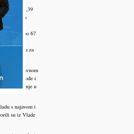
diti
jetetu od 26,39
hodak. Prema
 eura.
 u iznosu od po 67
 vjerojatno
 su u cenzusu za
redišnjem državnom
nakon što prođe i
rzo na glasanje u
kladu s najavom i
rili su iz Vlade