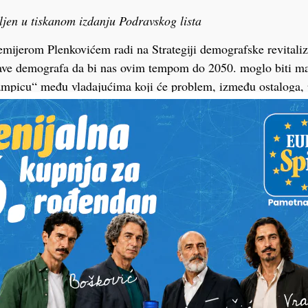
vljen u tiskanom izdanju Podravskog lista
emijerom Plenkovićem radi na Strategiji demografske revitaliz
ave demografa da bi nas ovim tempom do 2050. moglo biti man
lampicu“ među vladajućima koji će problem, između ostaloga, po
 roditeljima kroz dječji doplatak.
ih je i najviše, dakle roditelja čija mjesečna plaća prelazi cen
itno ne bi trebalo promijeniti – oni i dalje očito neće primati 
 razvijenim zemljama Europske unije gdje nema nikakvog ogra
zvora kako se razmišlja i o tom modelu, no ovaj o kojem se pr
ih naknada uz cenzus koštao bi državni proračun čak 270 mil
ajavi je i povećanje gornje granice za porodiljni dopust za dru
eta sa sadašnjih 1000 eura na najmanje dvije prosječne plaće i
 Jedan od ciljeva je i da oni koji primaju veću plaću ne osjete i
i i da budu što duže kod kuće s djecom.