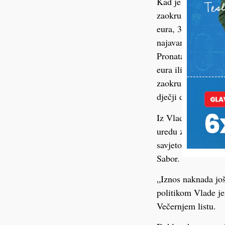
Kad je riječ o dječ
zaokruživanjem izn
eura, 33,11 eura 
najavama, kako pre
Pronatalitetni doda
eura ili 500 kuna p
zaokružiti na veći
dječji doplatak.
Iz Vlade su mediji
uredu za demografi
savjetovanje koje 
Sabor.
„Iznos naknada još 
politikom Vlade je
Večernjem listu.