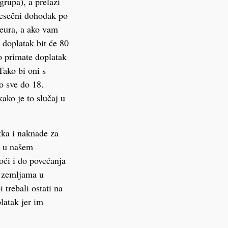
rupa), a prelazi
jesečni dohodak po
 eura, a ako vam
i doplatak bit će 80
ko primate doplatak
Tako bi oni s
o sve do 18.
ako je to slučaj u
tka i naknade za
ma u našem
ći i do povećanja
m zemljama u
 trebali ostati na
platak jer im