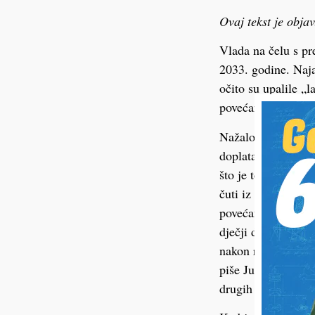
Ovaj tekst je obja
Vlada na čelu s pr
2033. godine. Naj
očito su upalile „
povećanjem naknada
Nažalost po one koj
doplatak ništa se b
što je to slučaj u
čuti iz nekoliko i
povećanju postojeć
dječji doplatak u n
nakon rođenja djet
piše Jutarnji list.
drugih šest mjesec