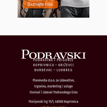
PODRAVINA I PRIGORJE
KOPRIVNICA • KRIŽEVCI
ĐURĐEVAC • LUDBREG
Planmedia d.o.o. za izdavaštvo,
trgovinu, marketing i usluge
Osnivač i izdavač Podravskoga lista
Florijanski trg 15/1, 48000 Koprivnica