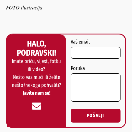
FOTO ilustracija
HALO,
Vaš email
PODRAVSKI!
Imate priču, vijest, fotku
Poruka
ili video?
Nešto vas muči ili želite
nešto/nekoga pohvaliti?
Javite nam se!
POŠALJI
Alternative: