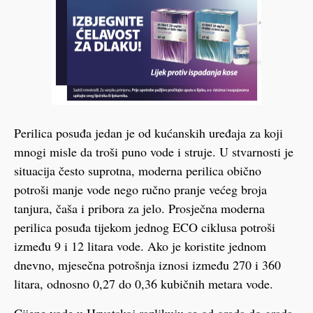
Perilica posuđa jedan je od kućanskih uređaja za koji
mnogi misle da troši puno vode i struje. U stvarnosti je
situacija često suprotna, moderna perilica obično
potroši manje vode nego ručno pranje većeg broja
tanjura, čaša i pribora za jelo. Prosječna moderna
perilica posuđa tijekom jednog ECO ciklusa potroši
između 9 i 12 litara vode. Ako je koristite jednom
dnevno, mjesečna potrošnja iznosi između 270 i 360
litara, odnosno 0,27 do 0,36 kubičnih metara vode.
Cijene vode u Hrvatskoj razlikuju se od grada do grada,