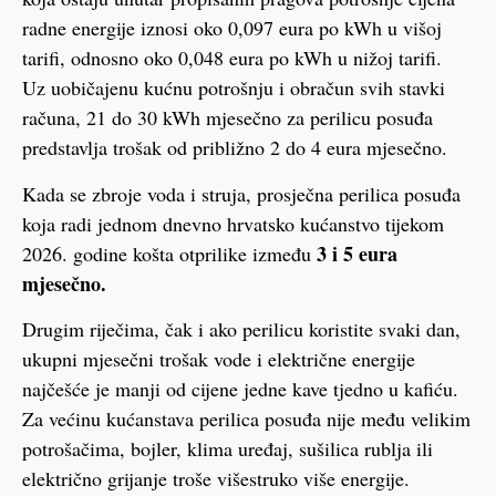
radne energije iznosi oko 0,097 eura po kWh u višoj
tarifi, odnosno oko 0,048 eura po kWh u nižoj tarifi.
Uz uobičajenu kućnu potrošnju i obračun svih stavki
računa, 21 do 30 kWh mjesečno za perilicu posuđa
predstavlja trošak od približno 2 do 4 eura mjesečno.
Kada se zbroje voda i struja, prosječna perilica posuđa
koja radi jednom dnevno hrvatsko kućanstvo tijekom
3 i 5 eura
2026. godine košta otprilike između
mjesečno.
Drugim riječima, čak i ako perilicu koristite svaki dan,
ukupni mjesečni trošak vode i električne energije
najčešće je manji od cijene jedne kave tjedno u kafiću.
Za većinu kućanstava perilica posuđa nije među velikim
potrošačima, bojler, klima uređaj, sušilica rublja ili
električno grijanje troše višestruko više energije.