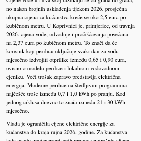
no nakon brojnih usklađenja tijekom 2026. prosječna
ukupna cijena za kućanstva kreće se oko 2,5 eura po
kubičnom metru. U Koprivnici je, primjerice, od travnja
2026. cijena vode, odvodnje i pročišćavanja povećana
na 2,37 eura po kubičnom metru. To znači da će
korisnik koji perilicu uključuje svaki dan za vodu
mjesečno izdvojiti otprilike između 0,65 i 0,90 eura,
ovisno o modelu perilice i lokalnom vodovodnom
cjeniku. Veći trošak zapravo predstavlja električna
energija. Moderne perilice na štedljivim programima
najčešće troše između 0,7 i 1,0 kWh po pranju. Kod
jednog ciklusa dnevno to znači između 21 i 30 kWh
mjesečno.
Vlada je ograničila cijene električne energije za
kućanstva do kraja rujna 2026. godine. Za kućanstva
koja ostaju unutar propisanih pragova potrošnje cijena