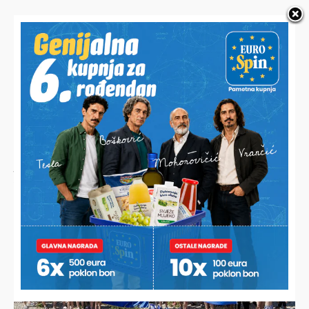
NAJNOVIJE VIJESTI
JESTE LI ZNALI?
Ana desetljećima priprema najbolju zimnicu, a sada je
otkrila svoj jednostavni recept i iznenadila brojne domaćice