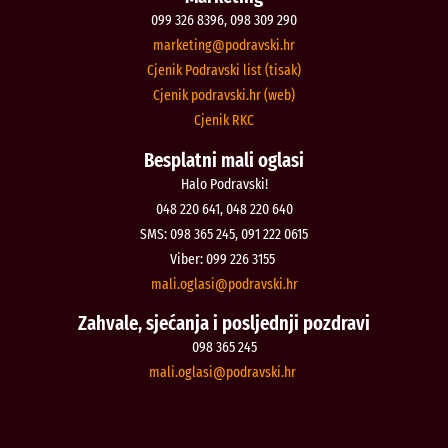
099 326 8396, 098 309 290
@gnitekram
rh.iksvardop
Cjenik Podravski list (tisak)
Cjenik podravski.hr (web)
Cjenik RKC
Besplatni mali oglasi
Halo Podravski!
048 220 641, 048 220 640
SMS: 098 365 245, 091 222 0615
Viber: 099 226 3155
@isalgo.ilam
rh.iksvardop
Zahvale, sjećanja i posljednji pozdravi
098 365 245
@isalgo.ilam
rh.iksvardop