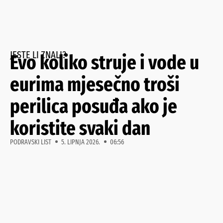
JESTE LI ZNALI?
Evo koliko struje i vode u
eurima mjesečno troši
perilica posuđa ako je
koristite svaki dan
PODRAVSKI LIST
5. LIPNJA 2026.
06:56