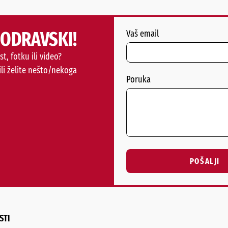
PODRAVSKI!
Vaš email
st, fotku ili video?
ili želite nešto/nekoga
Poruka
POŠALJI
Alternative:
STI