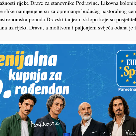
važnosti rijeke Drave za stanovnike Podravine. Likovna kolonij
le slike namijenjene su za opremanje budućeg pastoralnog ce
gastronomska ponuda Dravski tanjer u sklopu koje su posjetitel
zana uz rijeku Dravu, a molitvom i paljenjem svijeća odana je 