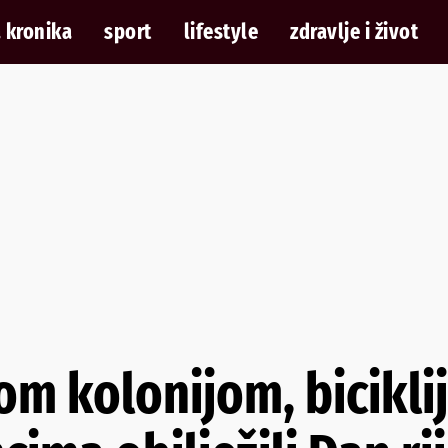
 kronika
sport
lifestyle
zdravlje i život
m kolonijom, bicikli