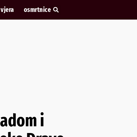
vjera
osmrtnice
jadom i