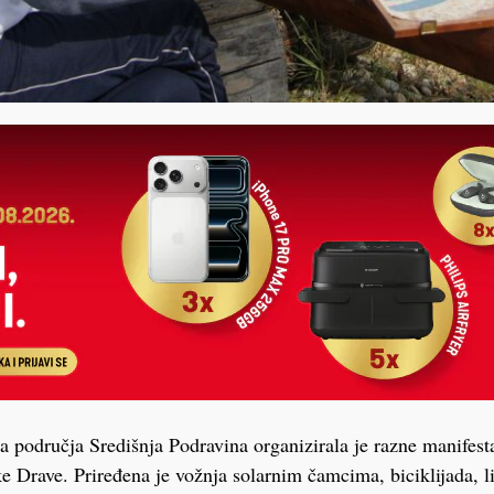
ca područja Središnja Podravina organizirala je razne manifesta
ke Drave. Priređena je vožnja solarnim čamcima, biciklijada, li