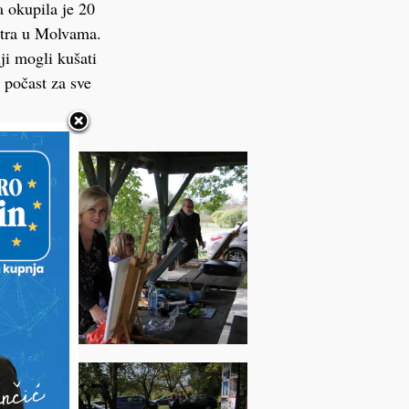
a okupila je 20
ntra u Molvama.
ji mogli kušati
i počast za sve