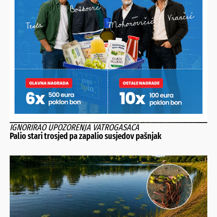
OD RADA I TRUDA OSTALE SU SAMO PUNE NJIVE
Nitko ne želi otkupiti Josipovih 5.000 klipova kukuruza
šećerca pa ih sada besplatno dijeli
IGNORIRAO UPOZORENJA VATROGASACA
Palio stari trosjed pa zapalio susjedov pašnjak