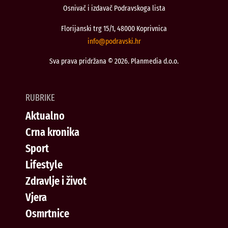
Osnivač i izdavač Podravskoga lista
Florijanski trg 15/1, 48000 Koprivnica
@ofni
rh.iksvardop
Sva prava pridržana © 2026. Planmedia d.o.o.
RUBRIKE
Aktualno
Crna kronika
Sport
Lifestyle
Zdravlje i život
Vjera
Osmrtnice