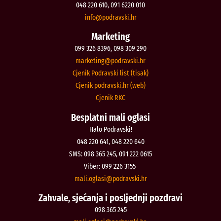
048 220 610, 091 6220 010
@ofni
rh.iksvardop
Marketing
099 326 8396, 098 309 290
@gnitekram
rh.iksvardop
Cjenik Podravski list (tisak)
Cjenik podravski.hr (web)
Cjenik RKC
Besplatni mali oglasi
Halo Podravski!
048 220 641, 048 220 640
SMS: 098 365 245, 091 222 0615
Viber: 099 226 3155
@isalgo.ilam
rh.iksvardop
Zahvale, sjećanja i posljednji pozdravi
098 365 245