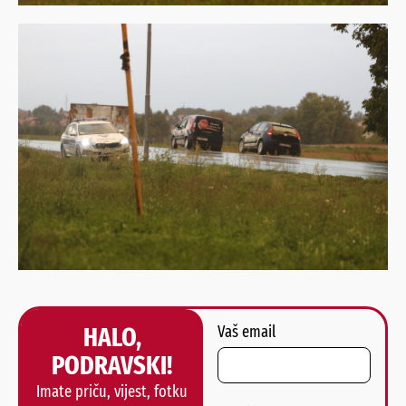
HALO,
Vaš email
PODRAVSKI!
Imate priču, vijest, fotku