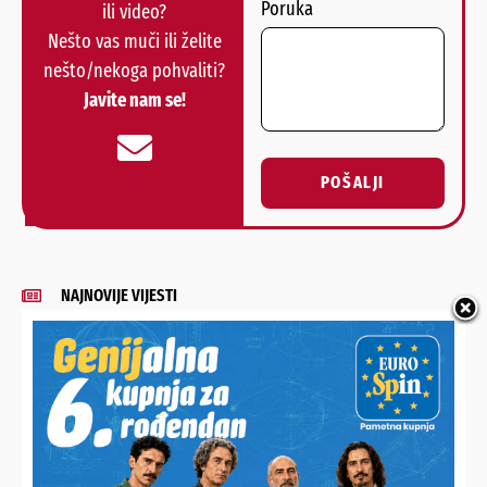
Poruka
ili video?
Nešto vas muči ili želite
nešto/nekoga pohvaliti?
Javite nam se!
POŠALJI
Alternative:
NAJNOVIJE VIJESTI