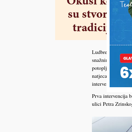
Ludbreški su vatro
snažnim vjetrom nap
potopljene. Jučera
natjecanjem u DVD
intervencije.
Prva intervencija b
ulici Petra Zrinsk