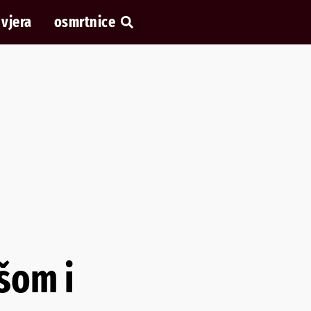
vjera
osmrtnice
šom i