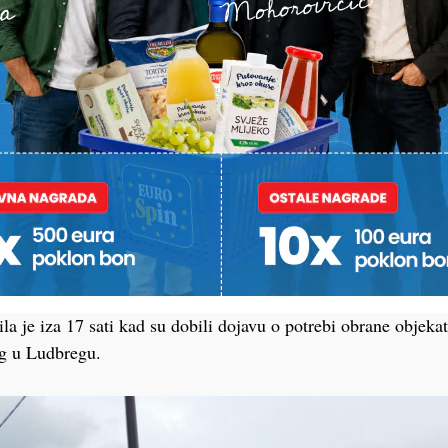
gasci ovaj vikend imali pune ruke posla. Nevrijeme praćeno 
ravilo je veliku štetu, padala su drveća, a ulice diljem grada 
šnje poslijepodne vatrogasci DVD-a Ludbreg započeli su trad
-u Selnik, a neposredno nakon prvog nastupa seniora krenule
ila je iza 17 sati kad su dobili dojavu o potrebi obrane objeka
og u Ludbregu.