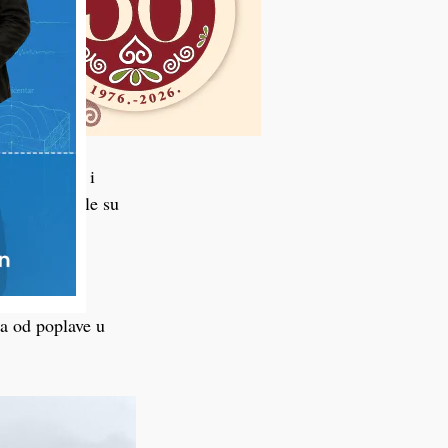
jakom kišom i
i okolice bile su
icionalnim
 su brojne
ta od poplave u