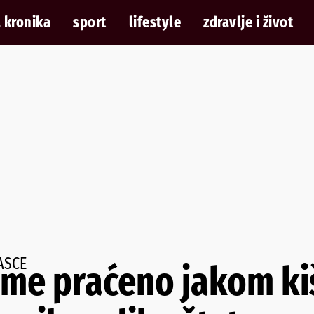
 kronika
sport
lifestyle
zdravlje i život
ASCE
eme praćeno jakom ki