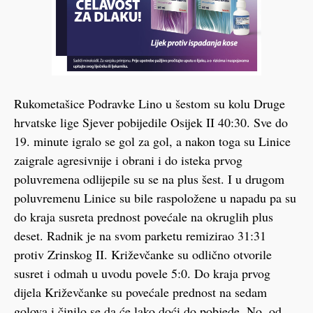
Rukometašice Podravke Lino u šestom su kolu Druge
hrvatske lige Sjever pobijedile Osijek II 40:30. Sve do
19. minute igralo se gol za gol, a nakon toga su Linice
zaigrale agresivnije i obrani i do isteka prvog
poluvremena odlijepile su se na plus šest. I u drugom
poluvremenu Linice su bile raspoložene u napadu pa su
do kraja susreta prednost povećale na okruglih plus
deset. Radnik je na svom parketu remizirao 31:31
protiv Zrinskog II. Križevčanke su odlično otvorile
susret i odmah u uvodu povele 5:0. Do kraja prvog
dijela Križevčanke su povećale prednost na sedam
golova i činilo se da će lako doći do pobjede. No, od