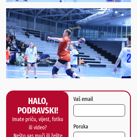
HALO,
Vaš email
PODRAVSKI!
Imate priču, vijest, fotku
Poruka
ili video?
Nešto vas muči ili želite