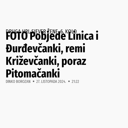
DRUGA HRL SJEVER ŽENE, 6. KOLO
FOTO Pobjede Linica i
Đurđevčanki, remi
Križevčanki, poraz
Pitomačanki
DINKO BOROZAN
27. LISTOPADA 2024.
21:22