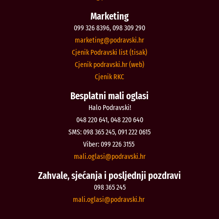
Marketing
099 326 8396, 098 309 290
@gnitekram
rh.iksvardop
Cjenik Podravski list (tisak)
Cjenik podravski.hr (web)
Cjenik RKC
Besplatni mali oglasi
Halo Podravski!
048 220 641, 048 220 640
SMS: 098 365 245, 091 222 0615
Viber: 099 226 3155
@isalgo.ilam
rh.iksvardop
Zahvale, sjećanja i posljednji pozdravi
098 365 245
@isalgo.ilam
rh.iksvardop