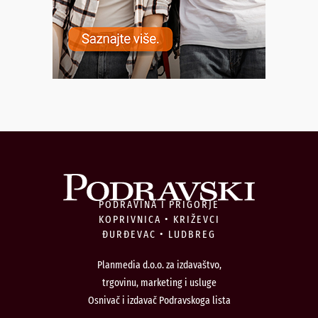
PODRAVINA I PRIGORJE
KOPRIVNICA • KRIŽEVCI
ĐURĐEVAC • LUDBREG
Planmedia d.o.o. za izdavaštvo,
trgovinu, marketing i usluge
Osnivač i izdavač Podravskoga lista