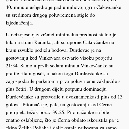
40. minute uslijedio je pad u njihovoj igri i Čakovčanke
su sredinom drugog poluvremena stigle do
izjednačenja.
U neizvjesnoj završnici minimalna prednost stalno je
bila na strani Radnika, ali su uporne Čakovčanke na
kraju izvukle podjelu bodova. Đurđevac je na
gostovanju kod Vinkovaca ostvario visoku pobjedu
21:34. Samo u prvih sedam minuta Vinkovčanke su
pratile ritam gošći, a nakon toga Đurđevčanke su
zagospodarile parketom i prvo poluvrijeme zaključile s
plus četiri. U drugom dijelu potpunu dominaciju
Đurđevčanke su pretvorile u dvoznamenkasti plus od 13
golova. Pitomača je, pak, na gostovanju kod Cerne
pretrpjela težak poraz 39:25. Pitomačanke su bile
znatno oslabljene, što je Cerna obilato iskoristila pa je
ekipa Željka Poljaka i dalje ostala prikovana za samo