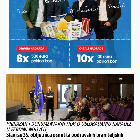
Javite nam se!
POŠALJI
Alternative:
NAJNOVIJE VIJESTI
PRIKAZAN I DOKUMENTARNI FILM O OSLOBAĐANJU KARAULE
U FERDINANDOVCU
Slavi se 35. obljetnica osnutka podravskih braniteljskih