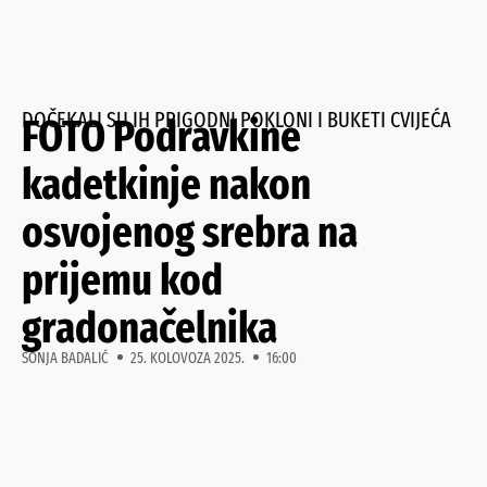
DOČEKALI SU IH PRIGODNI POKLONI I BUKETI CVIJEĆA
FOTO Podravkine
kadetkinje nakon
osvojenog srebra na
prijemu kod
gradonačelnika
SONJA BADALIĆ
25. KOLOVOZA 2025.
16:00