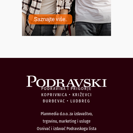
PODRAVINA I PRIGORJE
KOPRIVNICA • KRIŽEVCI
ĐURĐEVAC • LUDBREG
Planmedia d.o.o. za izdavaštvo,
trgovinu, marketing i usluge
Osnivač i izdavač Podravskoga lista