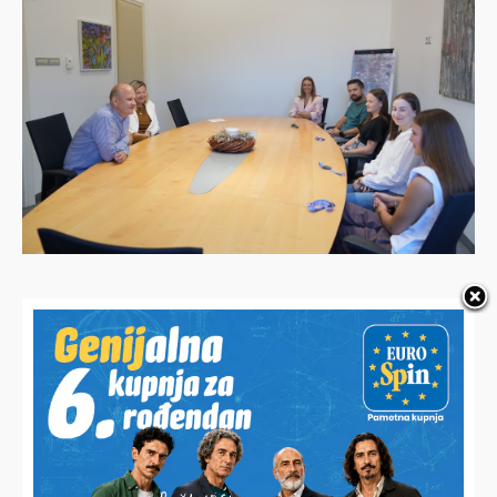
HALO,
Vaš email
PODRAVSKI!
Imate priču, vijest, fotku
Poruka
ili video?
Nešto vas muči ili želite
nešto/nekoga pohvaliti?