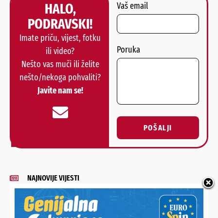
HALO,
Vaš email
PODRAVSKI!
Imate priču, vijest, fotku
Poruka
ili video?
Nešto vas muči ili želite
nešto/nekoga pohvaliti?
Javite nam se!
POŠALJI
Alternative:
NAJNOVIJE VIJESTI