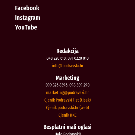
Facebook
Instagram
YouTube
Redakcija
048 220 610, 091 6220 010
@ofni
rh.iksvardop
Marketing
099 326 8396, 098 309 290
@gnitekram
rh.iksvardop
Cjenik Podravski list (tisak)
Cjenik podravski.hr (web)
Cjenik RKC
Besplatni mali oglasi
Halo Podravski!