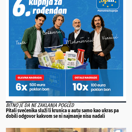
GODIŠNJE ŽUPNO KLANJANJE
Na blagdan Božjeg lica vjernicima koji proživljavaju tegobe
podijeljen sakrament bolesničkog pomazanja
BITNO JE DA NE ZAKLANJA POGLED
Pitali svećenika služi li krunica u autu samo kao ukras pa
dobili odgovor kakvom se ni najmanje nisu nadali