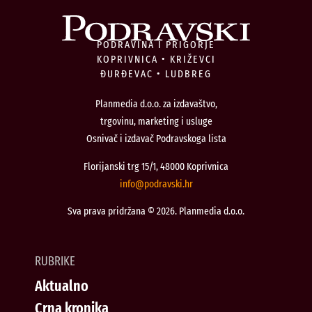
PODRAVINA I PRIGORJE
KOPRIVNICA • KRIŽEVCI
ĐURĐEVAC • LUDBREG
Planmedia d.o.o. za izdavaštvo,
trgovinu, marketing i usluge
Osnivač i izdavač Podravskoga lista
Florijanski trg 15/1, 48000 Koprivnica
@ofni
rh.iksvardop
Sva prava pridržana © 2026. Planmedia d.o.o.
RUBRIKE
Aktualno
Crna kronika