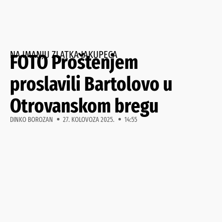
NA IMANJU ZLATKA JAKUPECA
FOTO Proštenjem
proslavili Bartolovo u
Otrovanskom bregu
DINKO BOROZAN
27. KOLOVOZA 2025.
14:55