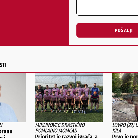
POŠALJI
Alternative:
STI
U
MIKLINOVEC DRASTIČNO
LOVRO (22) 
POMLADIO MOMČAD
KILA
branu
Prioritet je razvoj igrača, a
Prvo je pom