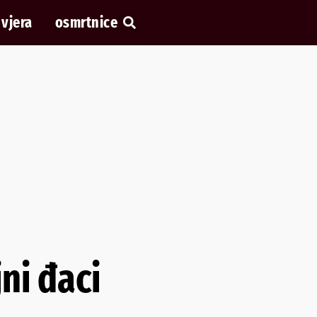
vjera
osmrtnice
ni đaci