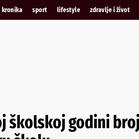
 kronika
sport
lifestyle
zdravlje i život
j školskoj godini broj