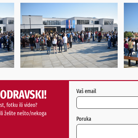
PODRAVSKI!
Vaš email
st, fotku ili video?
ili želite nešto/nekoga
Poruka