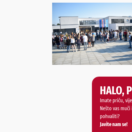
HALO, 
Imate priču, vije
Nešto vas muči 
pohvaliti?
Javite nam se!