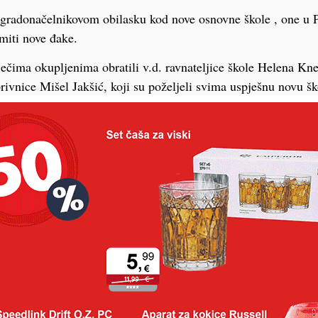
 gradonačelnikovom obilasku kod nove osnovne škole , one u 
imiti nove đake.
ječima okupljenima obratili v.d. ravnateljice škole Helena Kne
ivnice Mišel Jakšić, koji su poželjeli svima uspješnu novu š
avec