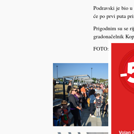
Podravski je bio u
će po prvi puta pr
Prigodnim su se ri
gradonačelnik Kopr
FOTO: Krešo Pukl