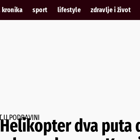
 kronika
sport
lifestyle
zdravlje i život
T U PODRAVINI
Helikopter dva puta 