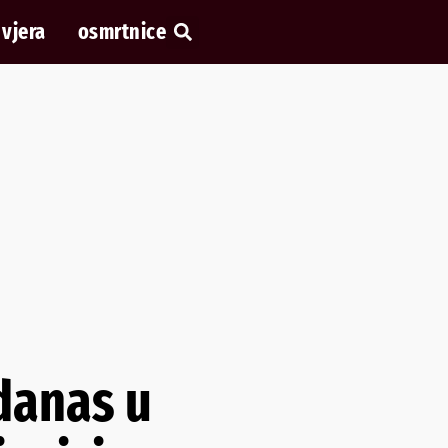
vjera
osmrtnice
danas u