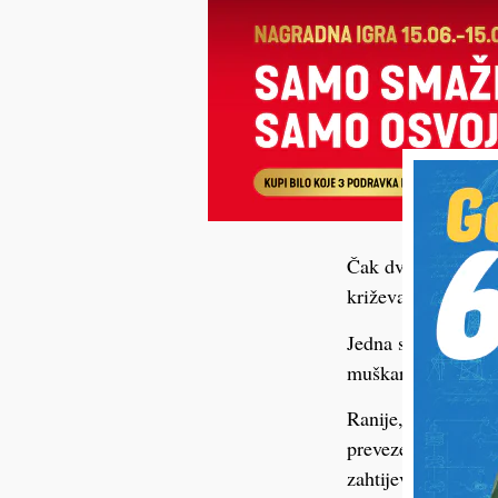
Čak dvije interven
križevačkoj županij
Jedna se upravo ma
muškarca koji je d
Ranije, oko podnev
prevezen iz Opće 
zahtijeva brzu spe