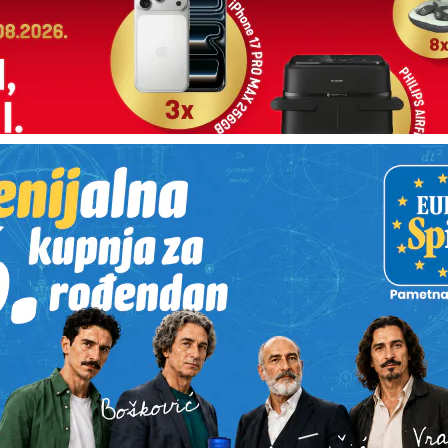
cije hitne helikopterske medicinske službe bile su danas u Ko
i.
lo prije dogodila u Križevcima, gdje je helikopter angažiran
oživio moždani udar.
a, helikopter je sletio i u Koprivnicu, gdje je 88-godišnji mu
bolnice Koprivnica zbog STEMI-a, odnosno teškog oblika srča
cijalističku obradu, u Klinički bolnički centar Dubrava.