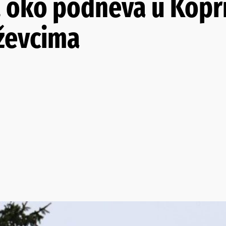
 oko podneva u Kopri
iževcima