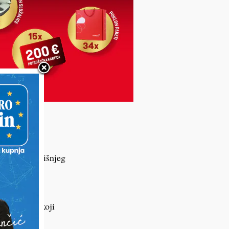
privničko-
 zbog 77-godišnjeg
škarac hitno
nog udara koji