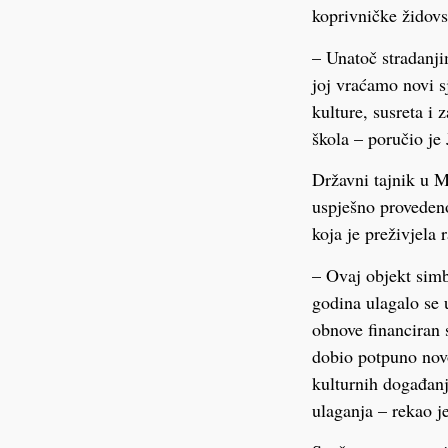
koprivničke židovs
– Unatoč stradanji
joj vraćamo novi s
kulture, susreta i 
škola – poručio je 
Državni tajnik u M
uspješno provedeno
koja je preživjela 
– Ovaj objekt sim
godina ulagalo se 
obnove financiran 
dobio potpuno novo
kulturnih događanj
ulaganja – rekao j