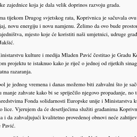
ke zajednice koja je dala velik doprinos razvoju grada.
ma tijekom Drugog svjetskog rata, Koprivnica je sačuvala ov
jaj, novu energiju i novu namjenu. Želimo da ovo bude prosto
zajedništva, mjesto koje će koristiti naši umjetnici, udruge gra
Jakšić.
inistarstvu kulture i medija Mladen Pavić čestitao je Gradu K
m projektu te istaknuo kako je riječ o jednoj od rijetkih sina
ratna razaranja.
bol je jednog vremena i danas možemo biti zahvalni što je sa
u manje zahvate kako bi se spriječilo njegovo propadanje, no t
sredstvima Fonda solidarnosti Europske unije i Ministarstva k
 lice. Vjerujem da će desetljećima služiti građanima Koprivn
a i da zahvaljujući kvalitetno provedenoj obnovi neće zahtijev
e Pavić.