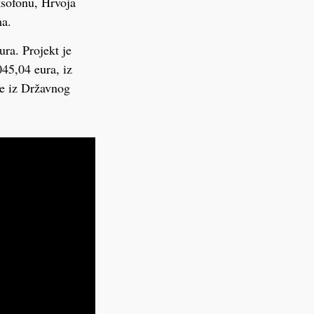
ksofonu, Hrvoja
ma.
ra. Projekt je
45,04 eura, iz
je iz Državnog