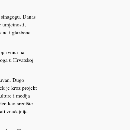
u sinagogu. Danas
r umjetnosti,
đana i glazbena
oprivnici na
goga u Hrvatskoj
čuvan. Dugo
ek je kroz projekt
ulture i medija
ice kao središte
ati značajnija