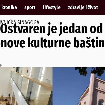
 kronika
sport
lifestyle
zdravlje i život
IVNIČKA SINAGOGA
stvaren je jedan od 
nove kulturne baštin
39