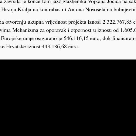
a završila je koncertom jazz glazbenika Vojkana Jocića na sa
, Hrvoja Kralja na kontrabasu i Antona Novosela na bubnjevi
na otvorenju ukupna vrijednost projekta iznosi 2.322.767,85 eu
tvima Mehanizma za oporavak i otpornost u iznosu od 1.605.0
 Europske unije osigurano je 546.116,15 eura, dok financiran
ke Hrvatske iznosi 443.186,68 eura.