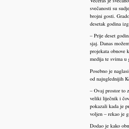
Večeras je svečano
svečanosti su sudje
brojni gosti. Grado
desetak godina izg
– Prije deset godin
sjaj. Danas možemo
projekata obnove k
medija te svima u g
Posebno je naglasi
od najuglednijih K
– Ovaj prostor to z
veliki liječnik i č
pokazali kada je pr
voljen – rekao je 
Dodao je kako obno