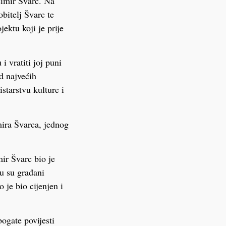
šimir Švarc. Na
obitelj Švarc te
ektu koji je prije
i vratiti joj puni
d najvećih
starstvu kulture i
mira Švarca, jednog
mir Švarc bio je
ju su građani
 je bio cijenjen i
ogate povijesti