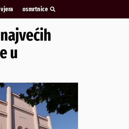
vjera
osmrtnice
najvećih
e u