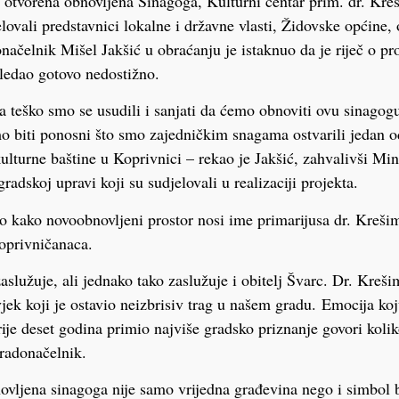
 otvorena obnovljena Sinagoga, Kulturni centar prim. dr. Kre
lovali predstavnici lokalne i državne vlasti, Židovske općine, 
načelnik Mišel Jakšić u obraćanju je istaknuo da je riječ o proj
ledao gotovo nedostižno.
a teško smo se usudili i sanjati da ćemo obnoviti ovu sinagogu 
 biti ponosni što smo zajedničkim snagama ostvarili jedan o
ulturne baštine u Koprivnici – rekao je Jakšić, zahvalivši Mini
radskoj upravi koji su sudjelovali u realizaciji projekta.
o kako novoobnovljeni prostor nosi ime primarijusa dr. Kreši
oprivničanaca.
aslužuje, ali jednako tako zaslužuje i obitelj Švarc. Dr. Kreši
ovjek koji je ostavio neizbrisiv trag u našem gradu. Emocija ko
ije deset godina primio najviše gradsko priznanje govori koliko
gradonačelnik.
vljena sinagoga nije samo vrijedna građevina nego i simbol b