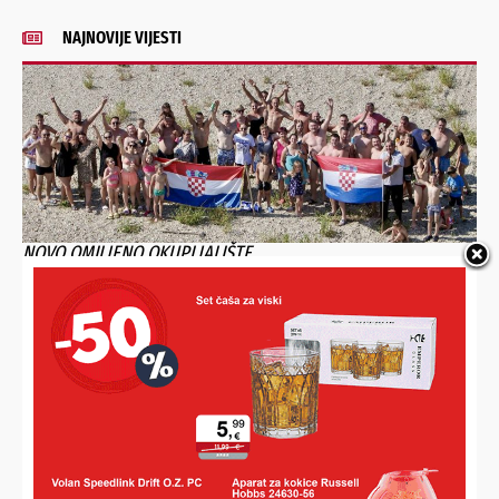
NAJNOVIJE VIJESTI
NOVO OMILJENO OKUPLJALIŠTE
Ispod dravskog mosta kupa ih se i roštilja preko 100, a za
sve one koji ljetuju na Jadranu imaju samo jednu kratku
poruku!