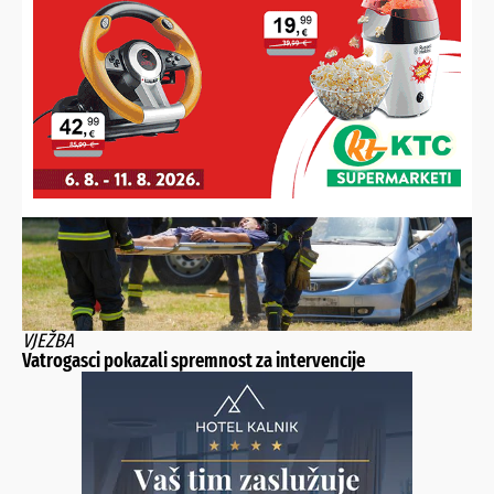
IZBJEGNITE PROBLEME NA PUTOVANJU
Poznati automehaničar: “Prije odlaska na put ovih pet stvari
obavezno provjerite, na jednu treba posebno obratiti
pažnju”
VJEŽBA
Vatrogasci pokazali spremnost za intervencije