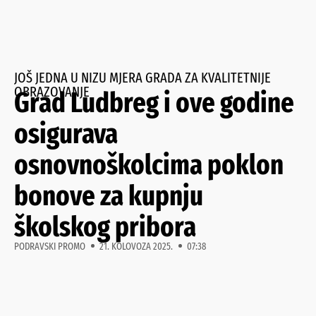
JOŠ JEDNA U NIZU MJERA GRADA ZA KVALITETNIJE
OBRAZOVANJE
Grad Ludbreg i ove godine
osigurava
osnovnoškolcima poklon
bonove za kupnju
školskog pribora
PODRAVSKI PROMO
21. KOLOVOZA 2025.
07:38