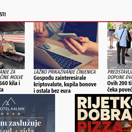
STI
ANJE ZA
LAŽNO PRIKAZIVANJE ČINJENICA
PREDSTAVLJE
ĆINE MOLVE
DOPUNE DV
Gospođu zainteresirale
660 kila i
Ovih 200 t
kriptovalute, kupila bonove
ta
čeka poveć
i ostala bez eura