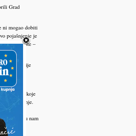
rili Grad
e ni mogao dobiti
ovo pojašnjenje je
ti parkiralište –
rave dosad nije
ktoratu.
a kulture.
ežno tijelo koje
rijašnje stanje.
jeničnog
odgovorili su nam