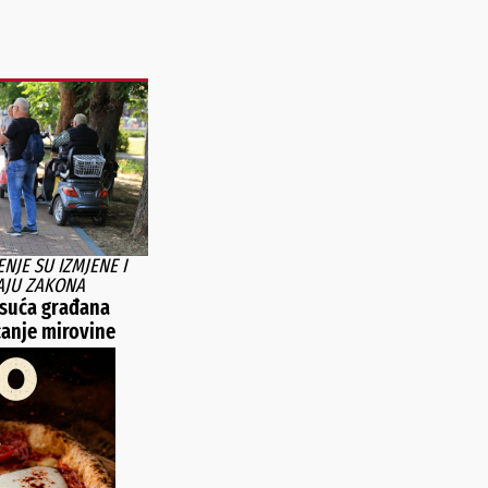
NJE SU IZMJENE I
AJU ZAKONA
isuća građana
anje mirovine