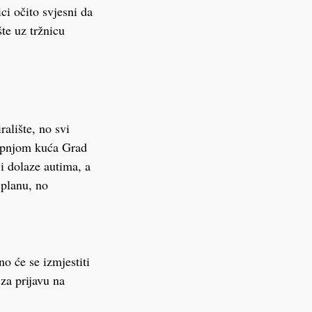
ci očito svjesni da
šte uz tržnicu
alište, no svi
 Kupnjom kuća Grad
i dolaze autima, a
o planu, no
o će se izmjestiti
 za prijavu na