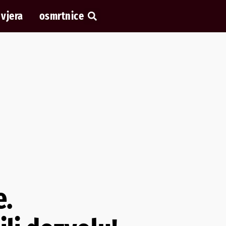
vjera
osmrtnice
e.