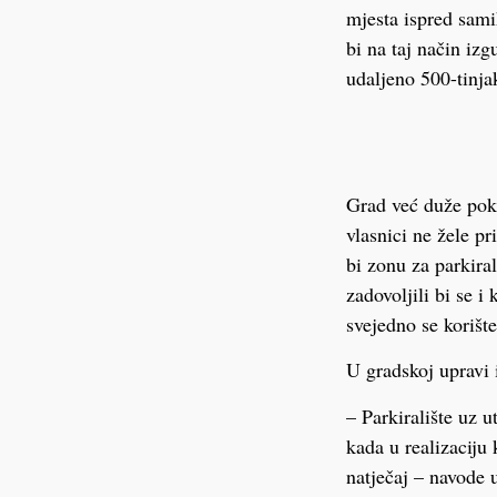
mjesta ispred sami
bi na taj način izg
udaljeno 500-tinja
Grad već duže poku
vlasnici ne žele pr
bi zonu za parkira
zadovoljili bi se i
svejedno se korišt
U gradskoj upravi 
– Parkiralište uz 
kada u realizaciju 
natječaj – navode 