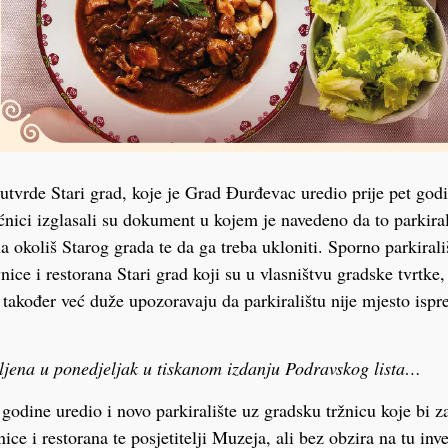
 utvrde Stari grad, koje je Grad Đurđevac uredio prije pet godi
ećnici izglasali su dokument u kojem je navedeno da to parkira
a okoliš Starog grada te da ga treba ukloniti. Sporno parkirali
vnice i restorana Stari grad koji su u vlasništvu gradske tvrtke,
 također već duže upozoravaju da parkiralištu nije mjesto is
ljena u ponedjeljak u tiskanom izdanju Podravskog lista…
i godine uredio i novo parkiralište uz gradsku tržnicu koje bi z
vnice i restorana te posjetitelji Muzeja, ali bez obzira na tu inv