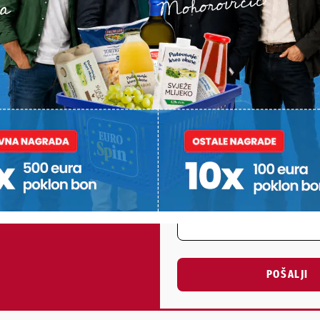
st
PODRAVSKI!
Vaš email
st, fotku ili video?
ili želite nešto/nekoga
Poruka
POŠALJI
Alternative: