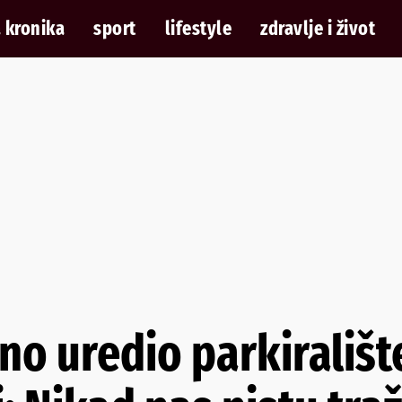
 kronika
sport
lifestyle
zdravlje i život
no uredio parkirališt