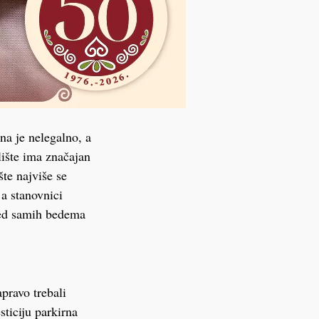
na je nelegalno, a
lište ima značajan
šte najviše se
 a stanovnici
pred samih bedema
apravo trebali
esticiju parkirna