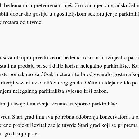
h bedema nisu pretvorena u pješačku zonu jer su gradski čelni
ubili dobar dio gostiju u ugostiteljskom sektoru jer je parkirali
k metara od utvrde.
šava otkupiti prve kuće od bedema kako bi tu izmjestio parkir
istati na prodaju pa se i dalje koristi nelegalno parkiralište.
lište pomaknuo za 30-ak metara i to bi odgovaralo gostima koj
 kriteriji vezani uz okoliš Starog grada. Očito ta ideja ne ide p
enjem nelegalnog parkirališta svjesno krši zakon.
imaju svoje tumačenje vezano uz sporno parkiralište.
utvrdu Stari grad ima sva potrebna odobrenja konzervatora, a on
krene projekt Revitalizacije utvrde Stari grad koji se priprema
u gradskoj upravi.