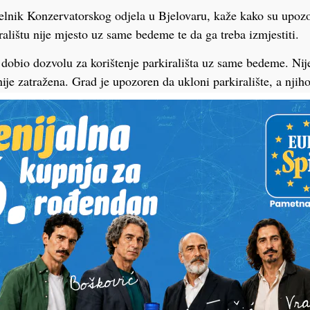
elnik Konzervatorskog odjela u Bjelovaru, kaže kako su upozo
alištu nije mjesto uz same bedeme te da ga treba izmjestiti.
 dobio dozvolu za korištenje parkirališta uz same bedeme. Nij
ije zatražena. Grad je upozoren da ukloni parkiralište, a njih
ti čim otkupe privatne kuće jer na tom zemljištu planiraju uredi
ezelj.
to je Grad nelegalno uredio parkiralište, na adresu gradske up
opomena, kao ni kazna, što nam je potvrđeno u Državnom inspe
za zaštitu kulturnih dobara je Konzervatorski odjel Ministarstv
orabe nepokretnoga kulturnoga dobra rješenjem utvrđuje nadl
ezati vlasnika da štetu otkloni povratom kulturnoga dobra u p
cija Državnog inspektorata obavit će izvidne radnje zbog čin
nosti postupanja o čemu ćemo Vas pravovremeno izvijestiti – 
toratu.