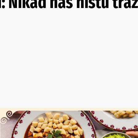
 Nikad nas nistu traž