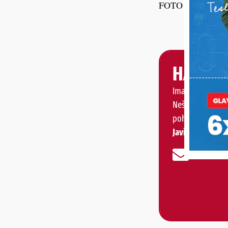
FOTO Podravski li
HALO, 
Imate priču, vije
Nešto vas muči 
pohvaliti?
Javite nam se!