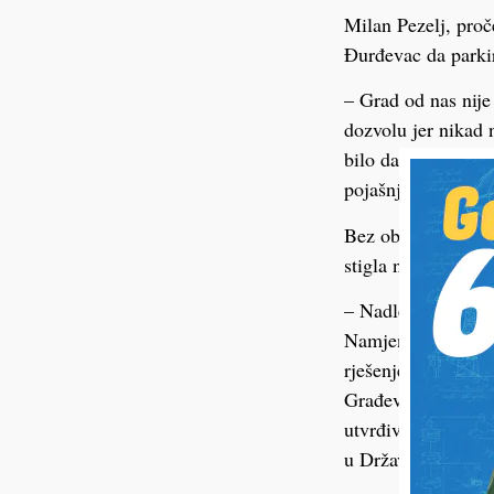
Milan Pezelj, proč
Đurđevac da parkir
– Grad od nas nije
dozvolu jer nikad n
bilo da će to učini
pojašnjava Milan P
Bez obzira na to š
stigla niti jedna 
– Nadležno tijelo 
Namjenu i način up
rješenjem može obv
Građevinska inspek
utvrđivanja nadlež
u Državnom inspek