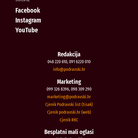
Facebook
Instagram
YouTube
Redakcija
048 220 610, 091 6220 010
@ofni
rh.iksvardop
Marketing
099 326 8396, 098 309 290
@gnitekram
rh.iksvardop
Cjenik Podravski list (tisak)
Cjenik podravski.hr (web)
Cjenik RKC
Besplatni mali oglasi