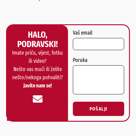
HALO,
Vaš email
PODRAVSKI!
Imate priču, vijest, fotku
Poruka
ili video?
Nešto vas muči ili želite
nešto/nekoga pohvaliti?
Javite nam se!
POŠALJI
Alternative: