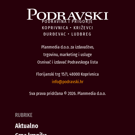
PODRAVINA I PRIGORJE
KOPRIVNICA • KRIŽEVCI
ĐURĐEVAC • LUDBREG
Planmedia d.o.o. za izdavaštvo,
trgovinu, marketing i usluge
Osnivač i izdavač Podravskoga lista
Florijanski trg 15/1, 48000 Koprivnica
@ofni
rh.iksvardop
Sva prava pridržana © 2026. Planmedia d.o.o.
RUBRIKE
Aktualno