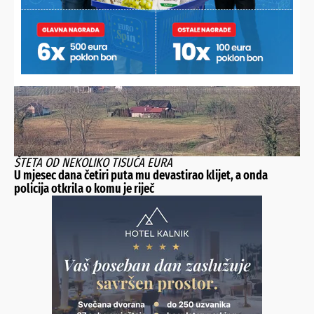
Vikendaši bijesni zbog uništavanja ukrasa jezera: “Trgaju ih,
gaze čamcima i veslima!”
ŠTETA OD NEKOLIKO TISUĆA EURA
U mjesec dana četiri puta mu devastirao klijet, a onda
policija otkrila o komu je riječ