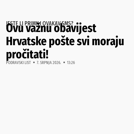
JESTE LI PRIMILI OVAKAV SMS?
Ovu važnu obavijest
Hrvatske pošte svi moraju
pročitati!
PODRAVSKI LIST
7. SRPNJA 2026.
13:26