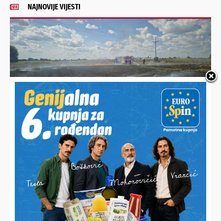
NAJNOVIJE VIJESTI
IGNORIRAO UPOZORENJA VATROGASACA
Palio stari trosjed pa zapalio susjedov pašnjak
TOTALNI BEZOBRAZLUK