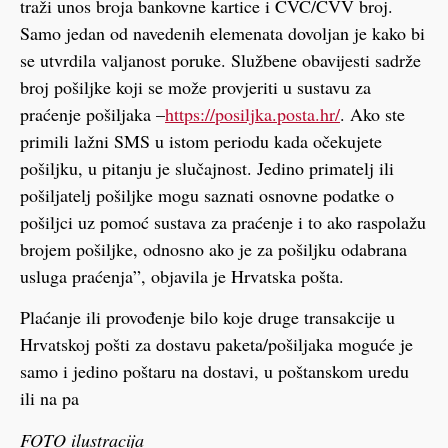
traži unos broja bankovne kartice i CVC/CVV broj.
Samo jedan od navedenih elemenata dovoljan je kako bi
se utvrdila valjanost poruke. Službene obavijesti sadrže
broj pošiljke koji se može provjeriti u sustavu za
praćenje pošiljaka –
https://posiljka.posta.hr/
. Ako ste
primili lažni SMS u istom periodu kada očekujete
pošiljku, u pitanju je slučajnost. Jedino primatelj ili
pošiljatelj pošiljke mogu saznati osnovne podatke o
pošiljci uz pomoć sustava za praćenje i to ako raspolažu
brojem pošiljke, odnosno ako je za pošiljku odabrana
usluga praćenja”, objavila je Hrvatska pošta.
Plaćanje ili provođenje bilo koje druge transakcije u
Hrvatskoj pošti za dostavu paketa/pošiljaka moguće je
samo i jedino poštaru na dostavi, u poštanskom uredu
ili na pa
FOTO ilustracija