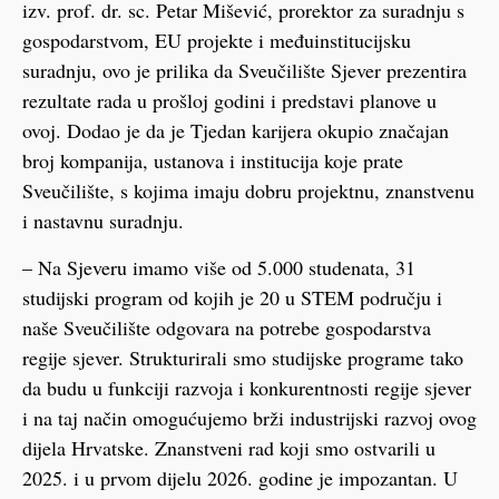
izv. prof. dr. sc. Petar Mišević, prorektor za suradnju s
gospodarstvom, EU projekte i međuinstitucijsku
suradnju, ovo je prilika da Sveučilište Sjever prezentira
rezultate rada u prošloj godini i predstavi planove u
ovoj. Dodao je da je Tjedan karijera okupio značajan
broj kompanija, ustanova i institucija koje prate
Sveučilište, s kojima imaju dobru projektnu, znanstvenu
i nastavnu suradnju.
– Na Sjeveru imamo više od 5.000 studenata, 31
studijski program od kojih je 20 u STEM području i
naše Sveučilište odgovara na potrebe gospodarstva
regije sjever. Strukturirali smo studijske programe tako
da budu u funkciji razvoja i konkurentnosti regije sjever
i na taj način omogućujemo brži industrijski razvoj ovog
dijela Hrvatske. Znanstveni rad koji smo ostvarili u
2025. i u prvom dijelu 2026. godine je impozantan. U