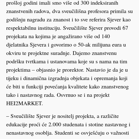
prošloj godini imali smo više od 300 indeksiranih
znanstvenih radova, dva sveučilišna profesora primila su
godišnju nagradu za znanost i to sve referira Sjever kao
respektabilnu instituciju. Sveučilište Sjever provodi 67
projekata na kojima je angažirano više od 140
djelatnika Sjevera i govorimo o 50-ak milijuna eura u
okviru te projektne suradnje. Dajemo znanstvenu
podršku tvrtkama i ustanovama koje su s nama na tim
projektima – objasnio je prorektor. Nastavio je da je u
tijeku i dinamična izgradnja objekata i opremanja koji
će biti u funkciji povećanja kvalitete kako znanstvenog
tako i nastavnog rada. Osvrnuo se i na projekt
HEI2MARKET.
– Sveučilište Sjever je nositelj projekta, a različite
edukacije proći će 2.000 studenata i stotine nastavnog i
nenastavnog osoblja. Studenti se osvješćuju o važnosti