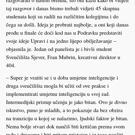
taj razgovor i danas bismo trebali vidjeti 45 skupina
studenata koji su radili na različitim kolegijima i do
čega su došli. Ideja je probrati najbolje, a oni koji danas
prođu u finale će doći kod nas u Podravku predstaviti
svoje ideje Upravi i na jedno lijepo obilježavanje –
objasnila je. Jedan od panelista je i bivši student
Sveučilišta Sjever, Fran Mubrin, kreativni direktor u
404.
– Super je vratiti se i u doba umjetne inteligencije i
druga sveučilišta mogla bi učiti od ove prakse i
implementirati umjetnu inteligenciju u svoj rad.
Intermedijski pristup učenju je jako bitan. Ovo je divno
iskustvo, puno je mladih, a to pokazuje da bez obzira
na tranziciju u kojoj se nalazimo, ljudski faktor je bitan.
Nema bolje stvari dok naučiš biti kritičan prema svom
radu i drugome i biti pritom pristojan i iz toga naučiti