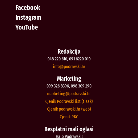
Facebook
Instagram
YouTube
Redakcija
048 220 610, 091 6220 010
@ofni
rh.iksvardop
Marketing
099 326 8396, 098 309 290
@gnitekram
rh.iksvardop
Cjenik Podravski list (tisak)
Cjenik podravski.hr (web)
Cjenik RKC
Besplatni mali oglasi
Halo Podravski!