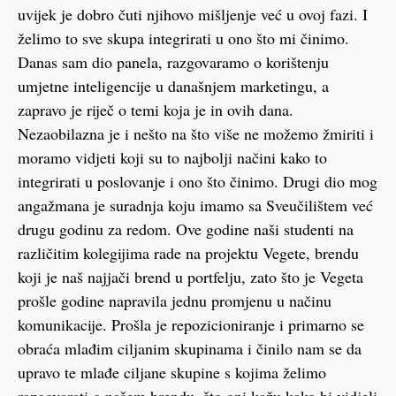
uvijek je dobro čuti njihovo mišljenje već u ovoj fazi. I
želimo to sve skupa integrirati u ono što mi činimo.
Danas sam dio panela, razgovaramo o korištenju
umjetne inteligencije u današnjem marketingu, a
zapravo je riječ o temi koja je in ovih dana.
Nezaobilazna je i nešto na što više ne možemo žmiriti i
moramo vidjeti koji su to najbolji načini kako to
integrirati u poslovanje i ono što činimo. Drugi dio mog
angažmana je suradnja koju imamo sa Sveučilištem već
drugu godinu za redom. Ove godine naši studenti na
različitim kolegijima rade na projektu Vegete, brendu
koji je naš najjači brend u portfelju, zato što je Vegeta
prošle godine napravila jednu promjenu u načinu
komunikacije. Prošla je repozicioniranje i primarno se
obraća mlađim ciljanim skupinama i činilo nam se da
upravo te mlađe ciljane skupine s kojima želimo
razgovarati o našem brendu, što oni kažu kako bi vidjeli