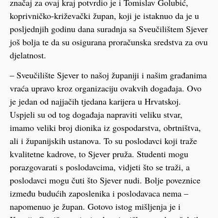
značaj za ovaj kraj potvrdio je i Tomislav Golubić,
koprivničko-križevački župan, koji je istaknuo da je u
posljednjih godinu dana suradnja sa Sveučilištem Sjever
još bolja te da su osigurana proračunska sredstva za ovu
djelatnost.
– Sveučilište Sjever to našoj županiji i našim građanima
vraća upravo kroz organizaciju ovakvih događaja. Ovo
je jedan od najjačih tjedana karijera u Hrvatskoj.
Uspjeli su od tog događaja napraviti veliku stvar,
imamo veliki broj dionika iz gospodarstva, obrtništva,
ali i županijskih ustanova. To su poslodavci koji traže
kvalitetne kadrove, to Sjever pruža. Studenti mogu
porazgovarati s poslodavcima, vidjeti što se traži, a
poslodavci mogu čuti što Sjever nudi. Bolje poveznice
između budućih zaposlenika i poslodavaca nema –
napomenuo je župan. Gotovo istog mišljenja je i