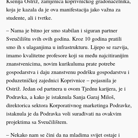
Ksenija Ostriž, zamjenica koprivničkog gradonačelnika,
koja je kazala da je ova manifestacija jako važna za
studente, ali i tvrtke.
– Nama je bitno jer smo stabilan i siguran partner
Sveučilištu svih ovih godina. Kroz 10 godina pratili
smo ih s ulaganjima u infrastrukturu. Lijepo se razvija,
imamo kvalitetne profesore koji su među najcitiranijim
znanstvenicima, novim kurikuluma prate potrebe
gospodarstva i daju znanstvenu podršku gospodarstvu i
poduzetničkoj zajednici Koprivnice – pojasnila je
Ostriž. Jedan od partnera u ovom Tjednu karijera, je i
Podravka, a kako je istaknula Sanja Garaj Miloš,
direktorica sektora Korporativnog marketinga Podravke,
istaknula je da Podravka voli surađivati na ovakvim
projektima sa Sveučilištem.
– Nekako nam se čini da na mladima svijet ostaje i