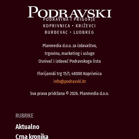
PODRAVINA I PRIGORJE
KOPRIVNICA • KRIŽEVCI
ĐURĐEVAC • LUDBREG
Planmedia d.o.o. za izdavaštvo,
trgovinu, marketing i usluge
Osnivač i izdavač Podravskoga lista
Florijanski trg 15/1, 48000 Koprivnica
@ofni
rh.iksvardop
Sva prava pridržana © 2026. Planmedia d.o.o.
RUBRIKE
Aktualno
Crna kronika