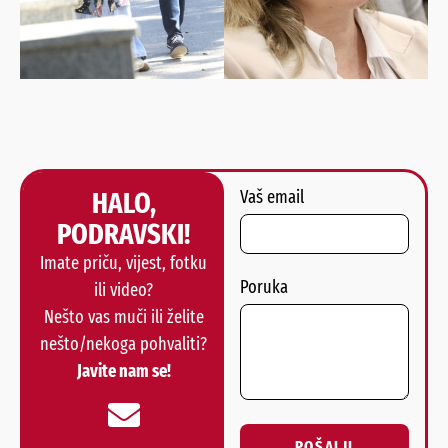
HALO,
Vaš email
PODRAVSKI!
Imate priču, vijest, fotku
Poruka
ili video?
Nešto vas muči ili želite
nešto/nekoga pohvaliti?
Javite nam se!
POŠALJI