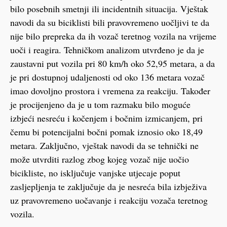
bilo posebnih smetnji ili incidentnih situacija. Vještak
navodi da su biciklisti bili pravovremeno uočljivi te da
nije bilo prepreka da ih vozač teretnog vozila na vrijeme
uoči i reagira. Tehničkom analizom utvrđeno je da je
zaustavni put vozila pri 80 km/h oko 52,95 metara, a da
je pri dostupnoj udaljenosti od oko 136 metara vozač
imao dovoljno prostora i vremena za reakciju. Također
je procijenjeno da je u tom razmaku bilo moguće
izbjeći nesreću i kočenjem i bočnim izmicanjem, pri
čemu bi potencijalni bočni pomak iznosio oko 18,49
metara. Zaključno, vještak navodi da se tehnički ne
može utvrditi razlog zbog kojeg vozač nije uočio
bicikliste, no isključuje vanjske utjecaje poput
zasljepljenja te zaključuje da je nesreća bila izbježiva
uz pravovremeno uočavanje i reakciju vozača teretnog
vozila.