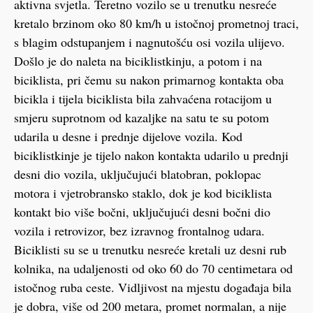
aktivna svjetla. Teretno vozilo se u trenutku nesreće
kretalo brzinom oko 80 km/h u istočnoj prometnoj traci,
s blagim odstupanjem i nagnutošću osi vozila ulijevo.
Došlo je do naleta na biciklistkinju, a potom i na
biciklista, pri čemu su nakon primarnog kontakta oba
bicikla i tijela biciklista bila zahvaćena rotacijom u
smjeru suprotnom od kazaljke na satu te su potom
udarila u desne i prednje dijelove vozila. Kod
biciklistkinje je tijelo nakon kontakta udarilo u prednji
desni dio vozila, uključujući blatobran, poklopac
motora i vjetrobransko staklo, dok je kod biciklista
kontakt bio više bočni, uključujući desni bočni dio
vozila i retrovizor, bez izravnog frontalnog udara.
Biciklisti su se u trenutku nesreće kretali uz desni rub
kolnika, na udaljenosti od oko 60 do 70 centimetara od
istočnog ruba ceste. Vidljivost na mjestu događaja bila
je dobra, više od 200 metara, promet normalan, a nije