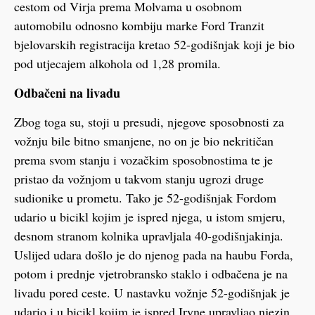
cestom od Virja prema Molvama u osobnom
automobilu odnosno kombiju marke Ford Tranzit
bjelovarskih registracija kretao 52-godišnjak koji je bio
pod utjecajem alkohola od 1,28 promila.
Odbačeni na livadu
Zbog toga su, stoji u presudi, njegove sposobnosti za
vožnju bile bitno smanjene, no on je bio nekritičan
prema svom stanju i vozačkim sposobnostima te je
pristao da vožnjom u takvom stanju ugrozi druge
sudionike u prometu. Tako je 52-godišnjak Fordom
udario u bicikl kojim je ispred njega, u istom smjeru,
desnom stranom kolnika upravljala 40-godišnjakinja.
Uslijed udara došlo je do njenog pada na haubu Forda,
potom i prednje vjetrobransko staklo i odbačena je na
livadu pored ceste. U nastavku vožnje 52-godišnjak je
udario i u bicikl kojim je ispred Iryne upravljao njezin