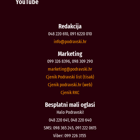
YouTube
Redakcija
048 220 610, 091 6220 010
@ofni
rh.iksvardop
Marketing
099 326 8396, 098 309 290
@gnitekram
rh.iksvardop
Cjenik Podravski list (tisak)
Cjenik podravski.hr (web)
Cjenik RKC
Besplatni mali oglasi
Halo Podravski!
048 220 641, 048 220 640
SMS: 098 365 245, 091 222 0615
Viber: 099 226 3155