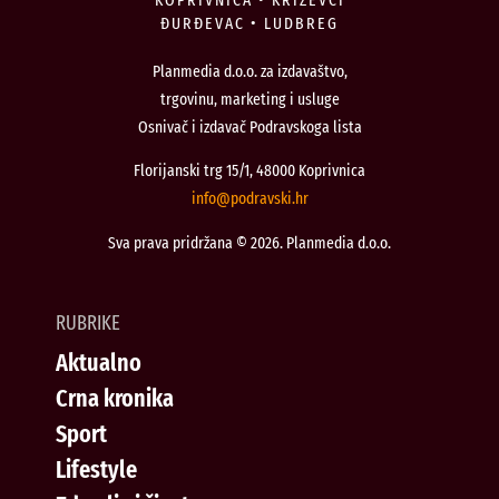
ĐURĐEVAC • LUDBREG
Planmedia d.o.o. za izdavaštvo,
trgovinu, marketing i usluge
Osnivač i izdavač Podravskoga lista
Florijanski trg 15/1, 48000 Koprivnica
@ofni
rh.iksvardop
Sva prava pridržana © 2026. Planmedia d.o.o.
RUBRIKE
Aktualno
Crna kronika
Sport
Lifestyle