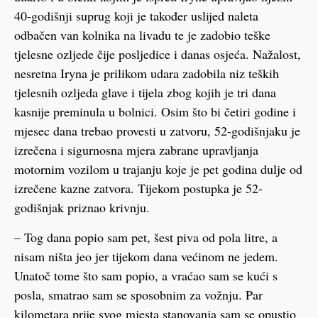
40-godišnji suprug koji je također uslijed naleta
odbačen van kolnika na livadu te je zadobio teške
tjelesne ozljede čije posljedice i danas osjeća. Nažalost,
nesretna Iryna je prilikom udara zadobila niz teških
tjelesnih ozljeda glave i tijela zbog kojih je tri dana
kasnije preminula u bolnici. Osim što bi četiri godine i
mjesec dana trebao provesti u zatvoru, 52-godišnjaku je
izrečena i sigurnosna mjera zabrane upravljanja
motornim vozilom u trajanju koje je pet godina dulje od
izrečene kazne zatvora. Tijekom postupka je 52-
godišnjak priznao krivnju.
– Tog dana popio sam pet, šest piva od pola litre, a
nisam ništa jeo jer tijekom dana većinom ne jedem.
Unatoč tome što sam popio, a vraćao sam se kući s
posla, smatrao sam se sposobnim za vožnju. Par
kilometara prije svog mjesta stanovanja sam se opustio