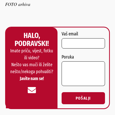
FOTO arhiva
HALO,
Vaš email
PODRAVSKI!
Imate priču, vijest, fotku
Poruka
ili video?
Nešto vas muči ili želite
nešto/nekoga pohvaliti?
Javite nam se!
POŠALJI
Alternative: