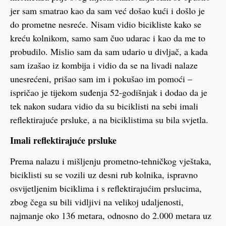
jer sam smatrao kao da sam već došao kući i došlo je
do prometne nesreće. Nisam vidio bicikliste kako se
kreću kolnikom, samo sam čuo udarac i kao da me to
probudilo. Mislio sam da sam udario u divljač, a kada
sam izašao iz kombija i vidio da se na livadi nalaze
unesrećeni, prišao sam im i pokušao im pomoći –
ispričao je tijekom suđenja 52-godišnjak i dodao da je
tek nakon sudara vidio da su biciklisti na sebi imali
reflektirajuće prsluke, a na biciklistima su bila svjetla.
Imali reflektirajuće prsluke
Prema nalazu i mišljenju prometno-tehničkog vještaka,
biciklisti su se vozili uz desni rub kolnika, ispravno
osvijetljenim biciklima i s reflektirajućim prslucima,
zbog čega su bili vidljivi na velikoj udaljenosti,
najmanje oko 136 metara, odnosno do 2.000 metara uz