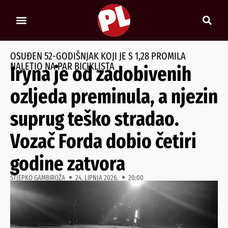
OSUĐEN 52-GODIŠNJAK KOJI JE S 1,28 PROMILA
NALETIO NA PAR BICIKLISTA
Iryna je od zadobivenih
ozljeda preminula, a njezin
suprug teško stradao.
Vozač Forda dobio četiri
godine zatvora
STJEPKO GAMBIROŽA
24. LIPNJA 2026.
20:00