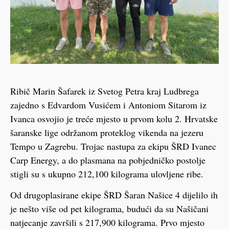
Ribič Marin Šafarek iz Svetog Petra kraj Ludbrega
zajedno s Edvardom Vusićem i Antoniom Sitarom iz
Ivanca osvojio je treće mjesto u prvom kolu 2. Hrvatske
šaranske lige održanom proteklog vikenda na jezeru
Tempo u Zagrebu. Trojac nastupa za ekipu ŠRD Ivanec
Carp Energy, a do plasmana na pobjedničko postolje
stigli su s ukupno 212,100 kilograma ulovljene ribe.
Od drugoplasirane ekipe ŠRD Šaran Našice 4 dijelilo ih
je nešto više od pet kilograma, budući da su Našičani
natjecanje završili s 217,900 kilograma. Prvo mjesto