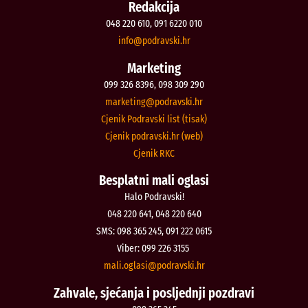
Redakcija
048 220 610, 091 6220 010
@ofni
rh.iksvardop
Marketing
099 326 8396, 098 309 290
@gnitekram
rh.iksvardop
Cjenik Podravski list (tisak)
Cjenik podravski.hr (web)
Cjenik RKC
Besplatni mali oglasi
Halo Podravski!
048 220 641, 048 220 640
SMS: 098 365 245, 091 222 0615
Viber: 099 226 3155
@isalgo.ilam
rh.iksvardop
Zahvale, sjećanja i posljednji pozdravi