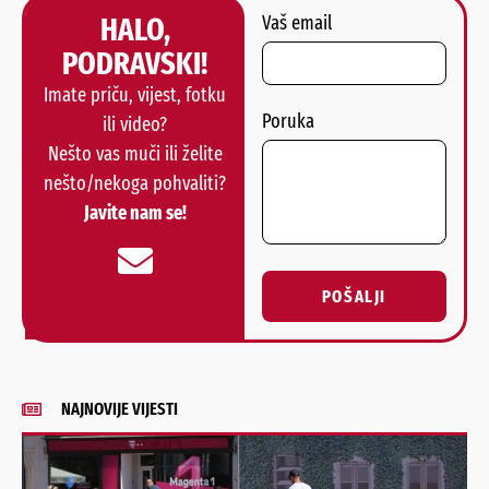
HALO,
Vaš email
PODRAVSKI!
Imate priču, vijest, fotku
Poruka
ili video?
Nešto vas muči ili želite
nešto/nekoga pohvaliti?
Javite nam se!
POŠALJI
Alternative:
NAJNOVIJE VIJESTI