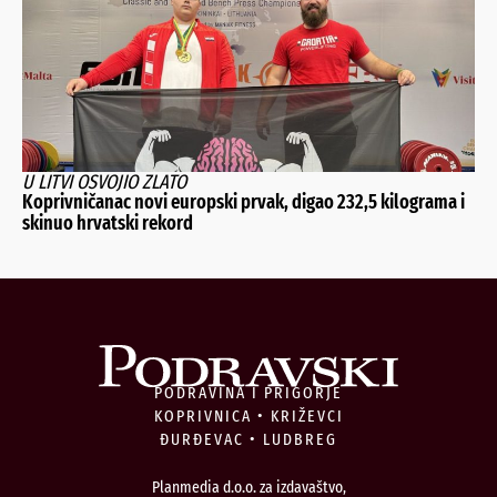
U LITVI OSVOJIO ZLATO
Koprivničanac novi europski prvak, digao 232,5 kilograma i
skinuo hrvatski rekord
PODRAVINA I PRIGORJE
KOPRIVNICA • KRIŽEVCI
ĐURĐEVAC • LUDBREG
Planmedia d.o.o. za izdavaštvo,