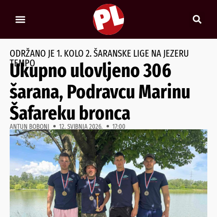
ODRŽANO JE 1. KOLO 2. ŠARANSKE LIGE NA JEZERU
TEMPO
Ukupno ulovljeno 306
šarana, Podravcu Marinu
Šafareku bronca
ANTUN BOBONJ
12. SVIBNJA 2026.
17:00