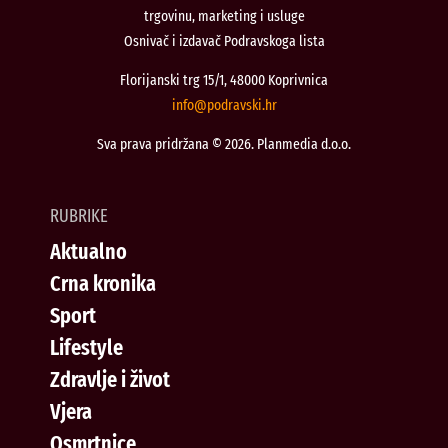
trgovinu, marketing i usluge
Osnivač i izdavač Podravskoga lista
Florijanski trg 15/1, 48000 Koprivnica
@ofni
rh.iksvardop
Sva prava pridržana © 2026. Planmedia d.o.o.
RUBRIKE
Aktualno
Crna kronika
Sport
Lifestyle
Zdravlje i život
Vjera
Osmrtnice