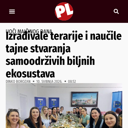
UOČI MAJČINOG DANA
Izrađivale terarije i naučile
tajne stvaranja
samoodrživih biljnih
ekosustava
DINKO BOROZAN
10. SVIBNJA 2026.
08:52