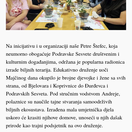
Na inicijativu i u organizaciji naše Petre Štefec, koja
neumorno obogaćuje Podravske Sesvete društvenim i
kulturnim događanjima, održana je popularna radionica
izrade biljnih terarija. Edukativno druženje uoči
Majčinog dana okupilo je brojne djevojke i žene sa svih
strana, od Bjelovara i Koprivnice do Đurđevca i
Podravskih Sesveta. Pod stručnim vodstvom Andreje,
polaznice su naučile tajne stvaranja samoodrživih
biljnih ekosustava. Izrađena mala umjetnička djela
uskoro će krasiti njihove domove, unoseći u njih dašak
prirode kao trajni podsjetnik na ovo druženje.