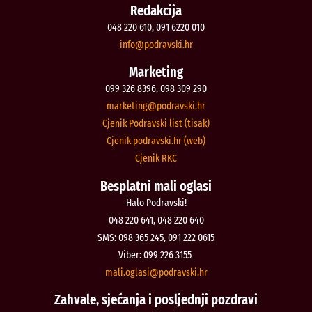
Redakcija
048 220 610, 091 6220 010
@ofni
rh.iksvardop
Marketing
099 326 8396, 098 309 290
@gnitekram
rh.iksvardop
Cjenik Podravski list (tisak)
Cjenik podravski.hr (web)
Cjenik RKC
Besplatni mali oglasi
Halo Podravski!
048 220 641, 048 220 640
SMS: 098 365 245, 091 222 0615
Viber: 099 226 3155
@isalgo.ilam
rh.iksvardop
Zahvale, sjećanja i posljednji pozdravi