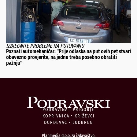
IZBJEGNITE PROBLEME NA PUTOVANJU
Poznati automehaničar: “Prije odlaska na put ovih pet stvari
obavezno provjerite, na jednu treba posebno obratiti
pažnju”
PODRAVINA I PRIGORJE
KOPRIVNICA • KRIŽEVCI
ĐURĐEVAC • LUDBREG
Planmedia d.o.o. za izdavaštvo,