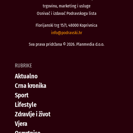
trgovinu, marketing i usluge
Osnivač i izdavač Podravskoga lista
Florijanski trg 15/1, 48000 Koprivnica
@ofni
rh.iksvardop
Sva prava pridržana © 2026. Planmedia d.o.o.
RUBRIKE
Aktualno
Crna kronika
Sport
Lifestyle
Zdravlje i život
Vjera