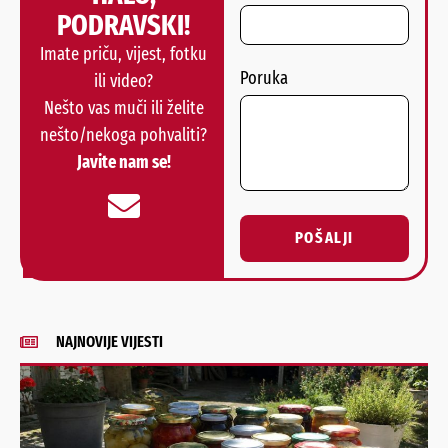
PODRAVSKI!
Imate priču, vijest, fotku
Poruka
ili video?
Nešto vas muči ili želite
nešto/nekoga pohvaliti?
Javite nam se!
POŠALJI
Alternative:
NAJNOVIJE VIJESTI