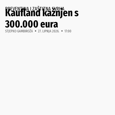
PREVENTINA I ZAŠTITNA SVRHA
Kaufland kažnjen s
300.000 eura
STJEPKO GAMBIROŽA
27. LIPNJA 2026.
17:00