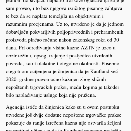
sam proveo, i to bez njegova izričitog pisanog zahtjeva
te bez da se naplata temeljila na objektivnim i
razumnim procjenama. Uz to, utvrđeno je da je jednom
dobavljaču pokvarljivih poljoprivrednih i prehrambenih
proizvoda plaćao račune nakon zakonskog roka od 30
dana. Pri određivanju visine kazne AZTN je uzeo u
obzir težinu, opseg, trajanje i posljedice utvrđenih
povreda, kao i olakotne i otegotne okolnosti. Posebno
otegotnom ocijenjena je činjenica da je Kaufland već
2020. godine pravomoćno kažnjen zbog sličnih
nepoštenih trgovačkih praksi, među kojima je također
bilo naplaćivanje usluge koja nije pružena.
Agencija ističe da činjenica kako su u ovom postupku
utvrđene još dvije dodatne nepoštene trgovačke prakse
pokazuje da ranije izrečena kazna nije ostvarila željeni
preventivni učinak te da je Kaufland ponovno prekršio