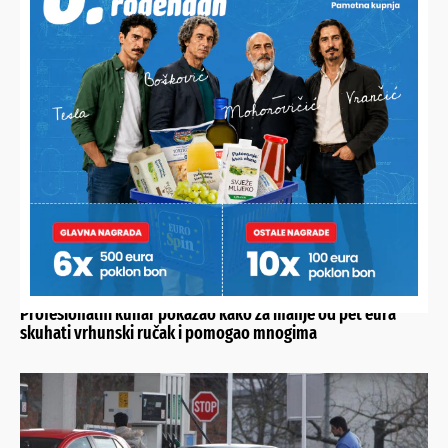
ODIGRAN JE 25. DERBI SJEVERA
Slaven nadigran na domaćem terenu, Varaždin zabio četiri
gola i uzeo puni plijen
UKUSNO I JEFTINO
Profesionalni kuhar pokazao kako za manje od pet eura
skuhati vrhunski ručak i pomogao mnogima