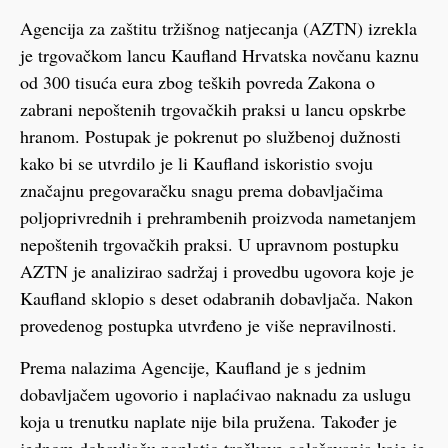
Agencija za zaštitu tržišnog natjecanja (AZTN) izrekla
je trgovačkom lancu Kaufland Hrvatska novčanu kaznu
od 300 tisuća eura zbog teških povreda Zakona o
zabrani nepoštenih trgovačkih praksi u lancu opskrbe
hranom. Postupak je pokrenut po službenoj dužnosti
kako bi se utvrdilo je li Kaufland iskoristio svoju
značajnu pregovaračku snagu prema dobavljačima
poljoprivrednih i prehrambenih proizvoda nametanjem
nepoštenih trgovačkih praksi. U upravnom postupku
AZTN je analizirao sadržaj i provedbu ugovora koje je
Kaufland sklopio s deset odabranih dobavljača. Nakon
provedenog postupka utvrđeno je više nepravilnosti.
Prema nalazima Agencije, Kaufland je s jednim
dobavljačem ugovorio i naplaćivao naknadu za uslugu
koja u trenutku naplate nije bila pružena. Također je
jednom dobavljaču naplatio troškove oglašavanja koje je