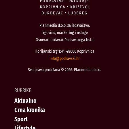
PODRAVINA I PRIGORJE
KOPRIVNICA • KRIŽEVCI
ĐURĐEVAC • LUDBREG
Planmedia d.o.o. za izdavaštvo,
trgovinu, marketing i usluge
Osnivač i izdavač Podravskoga lista
Florijanski trg 15/1, 48000 Koprivnica
@ofni
rh.iksvardop
Sva prava pridržana © 2026. Planmedia d.o.o.
RUBRIKE
Aktualno
Crna kronika
Sport
Lifestyle