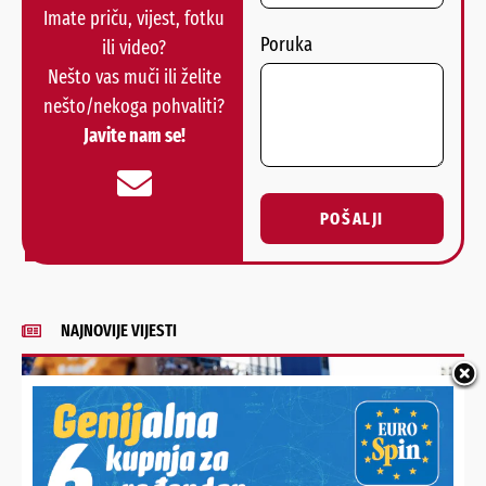
Imate priču, vijest, fotku
Poruka
ili video?
Nešto vas muči ili želite
nešto/nekoga pohvaliti?
Javite nam se!
POŠALJI
Alternative:
NAJNOVIJE VIJESTI