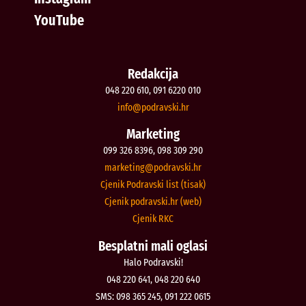
YouTube
Redakcija
048 220 610, 091 6220 010
@ofni
rh.iksvardop
Marketing
099 326 8396, 098 309 290
@gnitekram
rh.iksvardop
Cjenik Podravski list (tisak)
Cjenik podravski.hr (web)
Cjenik RKC
Besplatni mali oglasi
Halo Podravski!
048 220 641, 048 220 640
SMS: 098 365 245, 091 222 0615