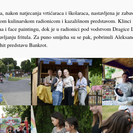
a, nakon natjecanja vrtićaraca i školaraca, nastavljena je zab
om kulinarskom radionicom i kazališnom predstavom. Klinci s
a i face paintingu, dok je u radionici pod vodstvom Dragice 
ravljanju fritula. Za puno smijeha su se pak, pobrinuli Aleksan
 hit predstavu Bankrot.