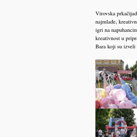
Virovska prkačijad
najmlađe, kreativn
igri na napuhancim
kreativnost u prip
Bara koji su izveli