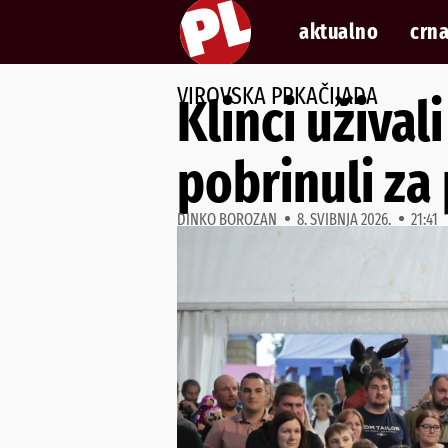
aktualno
crna
VIROVSKA PRKAČIJADA
Klinci užival
pobrinuli za
DINKO BOROZAN
8. SVIBNJA 2026.
21:41