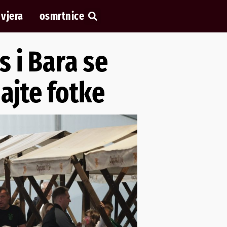
vjera
osmrtnice
s i Bara se
ajte fotke