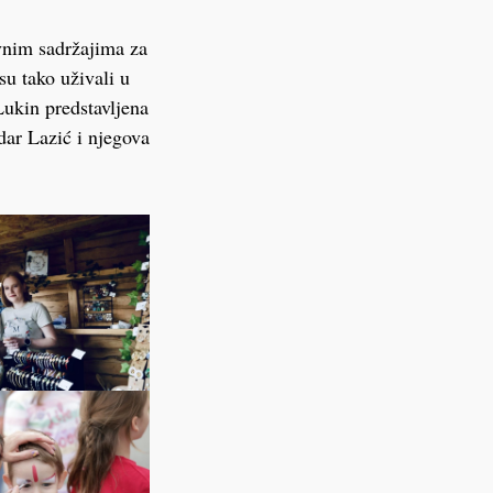
avnim sadržajima za
u tako uživali u
Lukin predstavljena
dar Lazić i njegova