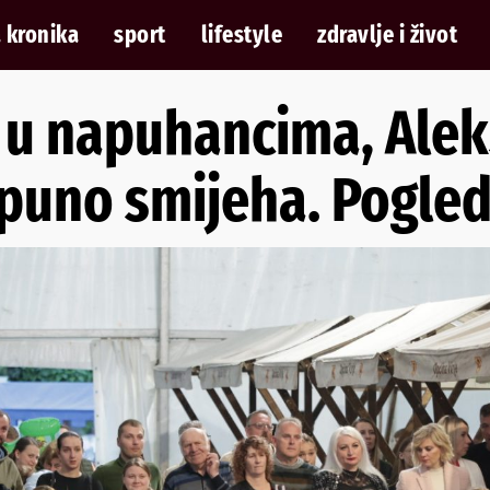
 kronika
sport
lifestyle
zdravlje i život
i u napuhancima, Alek
 puno smijeha. Pogled