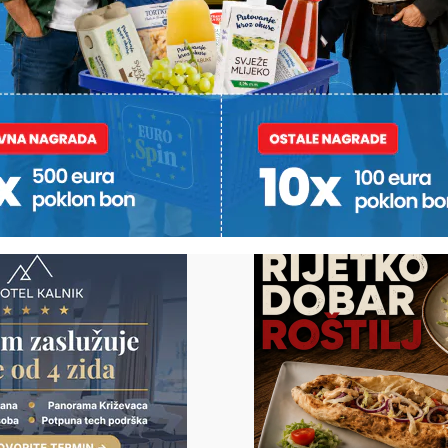
PITOMAČE
BRIGA O GRADSKOJ BAŠTINI
OD RADA I 
SAMO PUNE 
žnjena
Esterova 19 pred
Nitko ne že
ovine,
otvorenjem, pomaci i oko
Josipovih 
la rezanog
još jedne poznate zgrade u
kukuruza š
centru
besplatno d