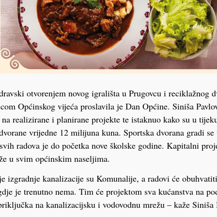
ravski otvorenjem novog igrališta u Prugovcu i reciklažnog d
com Općinskog vijeća proslavila je Dan Općine. Siniša Pavlov
a realizirane i planirane projekte te istaknuo kako su u tijek
 dvorane vrijedne 12 milijuna kuna. Sportska dvorana gradi se
 svih radova je do početka nove školske godine. Kapitalni proje
eže u svim općinskim naseljima.
ije izgradnje kanalizacije su Komunalije, a radovi će obuhvatiti
dje je trenutno nema. Tim će projektom sva kućanstva na po
riključka na kanalizacijsku i vodovodnu mrežu – kaže Siniša 