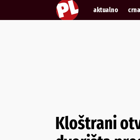
aktualno
crna
Kloštrani ot