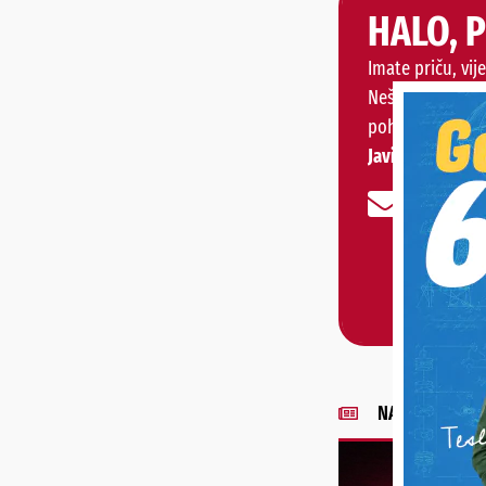
HALO, 
Imate priču, vije
Nešto vas muči 
pohvaliti?
Javite nam se!
NAJNOVIJE VIJE