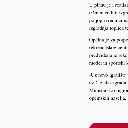
U planu je i reali
tržnicu će biti izg
poljoprivrednicima
izgradnja toplica t
Općina je za potpor
rekreacijskog cent
predviđena je reko
moderan sportski 
-Uz novo igralište 
uz školsku zgradu
Ministarstvo regio
općinskih naselja,