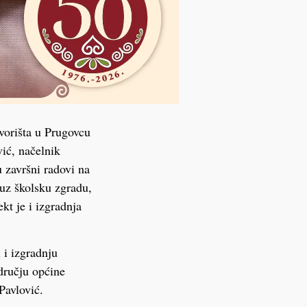
vorišta u Prugovcu
ić, načelnik
u završni radovi na
 uz školsku zgradu,
kt je i izgradnja
 i izgradnju
dručju općine
Pavlović.