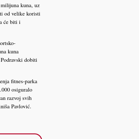
 milijuna kuna, uz
i od velike koristi
 će biti i
portsko-
juna kuna
 Podravski dobiti
đenja fitnes-parka
.000 osiguralo
an razvoj svih
niša Pavlović.