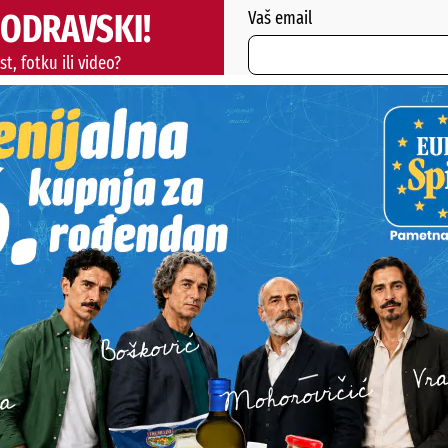
PODRAVSKI!
Vaš email
st, fotku ili video?
ili želite nešto/nekoga
Poruka
POŠALJI
Alternative:
STI