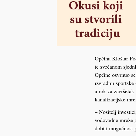
Općina Kloštar Pod
te svečanom sjedni
Općine osvrnuo se n
izgradnji sportske
a rok za završetak
kanalizacijske mr
– Nositelj investic
vodovodne mreže g
dobiti mogućnost p