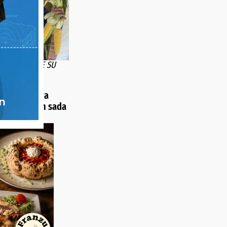
TRUDA OSTALE SU
NJIVE
li otkupiti
5.000 klipova
ećerca pa ih sada
ijeli