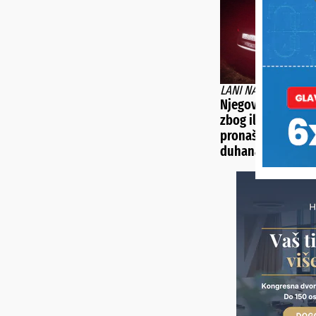
LANI NA PODRUČJU 
Njegovateljica ka
zbog ilegalne trg
pronašli joj 13 ki
duhana