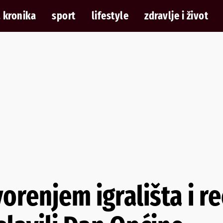
 kronika
sport
lifestyle
zdravlje i život
vorenjem igrališta i r