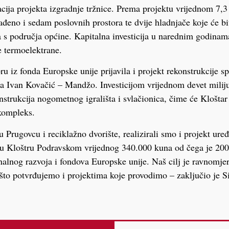
zacija projekta izgradnje tržnice. Prema projektu vrijednom 7,3
rađeno i sedam poslovnih prostora te dvije hladnjače koje će bit
 s područja općine. Kapitalna investicija u narednim godinama
e termoelektrane.
u iz fonda Europske unije prijavila i projekt rekonstrukcije s
ra Ivan Kovačić – Mandžo. Investicijom vrijednom devet mili
nstrukcija nogometnog igrališta i svlačionica, čime će Kloštar
kompleks.
u Prugovcu i reciklažno dvorište, realizirali smo i projekt ure
 u Kloštru Podravskom vrijednog 340.000 kuna od čega je 200
nalnog razvoja i fondova Europske unije. Naš cilj je ravnomjer
 što potvrđujemo i projektima koje provodimo – zaključio je Si