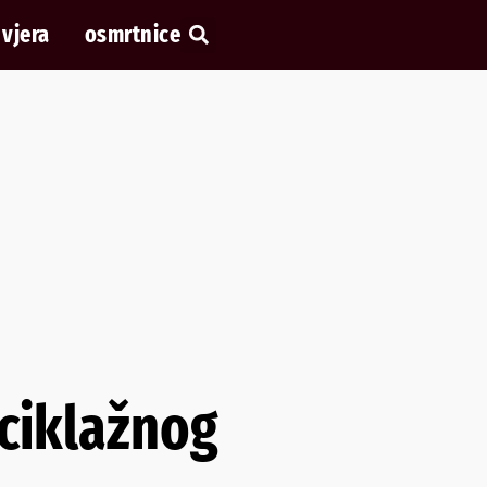
vjera
osmrtnice
eciklažnog