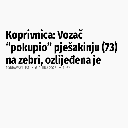
Koprivnica: Vozač
“pokupio” pješakinju (73)
na zebri, ozlijeđena je
PODRAVSKI LIST
6. RUJNA 2022.
11:22