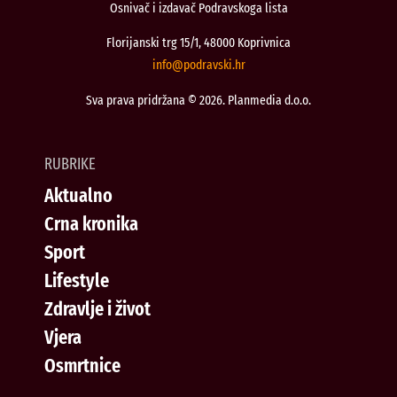
Osnivač i izdavač Podravskoga lista
Florijanski trg 15/1, 48000 Koprivnica
@ofni
rh.iksvardop
Sva prava pridržana © 2026. Planmedia d.o.o.
RUBRIKE
Aktualno
Crna kronika
Sport
Lifestyle
Zdravlje i život
Vjera
Osmrtnice