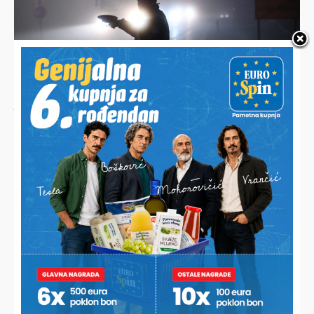
JESTE LI ZNALI?
Vulkanizer upozorava: “Primjetite li ovo na gumama, ne
krećite s njima na put”
ISKLJUČEN JE IZ PROMETA
Vozio auto s vidljivim preinakama, tehnički otkrio dva
opasna i niz većih nedostataka