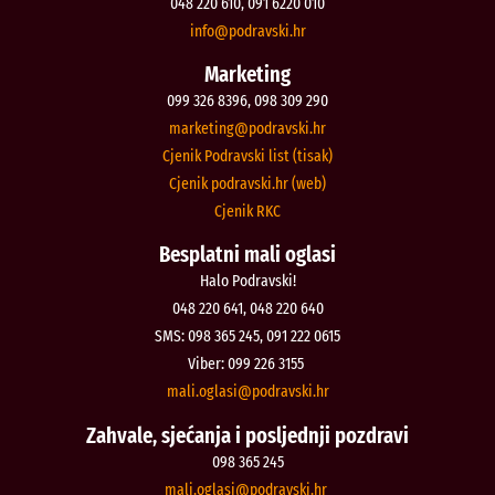
048 220 610, 091 6220 010
@ofni
rh.iksvardop
Marketing
099 326 8396, 098 309 290
@gnitekram
rh.iksvardop
Cjenik Podravski list (tisak)
Cjenik podravski.hr (web)
Cjenik RKC
Besplatni mali oglasi
Halo Podravski!
048 220 641, 048 220 640
SMS: 098 365 245, 091 222 0615
Viber: 099 226 3155
@isalgo.ilam
rh.iksvardop
Zahvale, sjećanja i posljednji pozdravi
098 365 245
@isalgo.ilam
rh.iksvardop