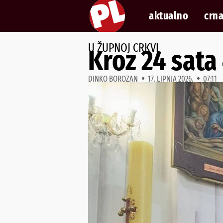
aktualno
crna
U ŽUPNOJ CRKVI
Kroz 24 sata 
DINKO BOROZAN
17. LIPNJA 2026.
07:11