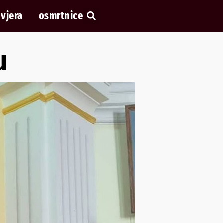
vjera
osmrtnice
ju