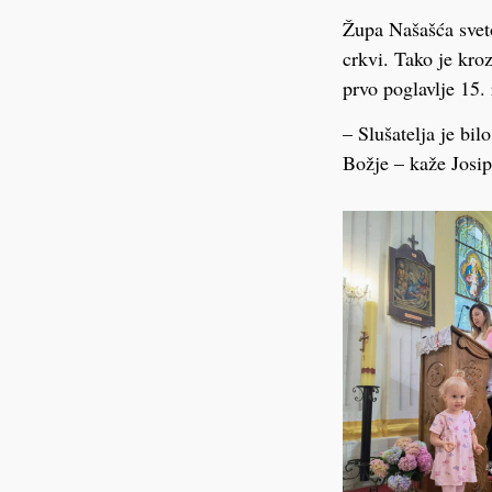
Župa Našašća sveto
crkvi. Tako je kro
prvo poglavlje 15.
– Slušatelja je bil
Božje – kaže Josi