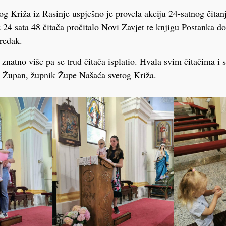
g Križa iz Rasinje uspješno je provela akciju 24-satnog čitanj
z 24 sata 48 čitača pročitalo Novi Zavjet te knjigu Postanka do
 redak.
o znatno više pa se trud čitača isplatio. Hvala svim čitačima i s
p Župan, župnik Župe Našaća svetog Križa.