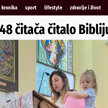
 kronika
sport
lifestyle
zdravlje i život
48 čitača čitalo Bibli