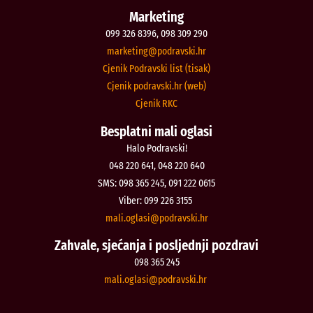
Marketing
099 326 8396, 098 309 290
@gnitekram
rh.iksvardop
Cjenik Podravski list (tisak)
Cjenik podravski.hr (web)
Cjenik RKC
Besplatni mali oglasi
Halo Podravski!
048 220 641, 048 220 640
SMS: 098 365 245, 091 222 0615
Viber: 099 226 3155
@isalgo.ilam
rh.iksvardop
Zahvale, sjećanja i posljednji pozdravi
098 365 245
@isalgo.ilam
rh.iksvardop