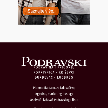
PODRAVINA I PRIGORJE
KOPRIVNICA • KRIŽEVCI
ĐURĐEVAC • LUDBREG
Planmedia d.o.o. za izdavaštvo,
trgovinu, marketing i usluge
Osnivač i izdavač Podravskoga lista