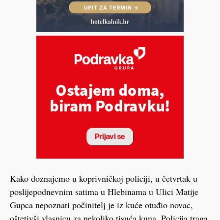
Kako doznajemo u koprivničkoj policiji, u četvrtak u
poslijepodnevnim satima u Hlebinama u Ulici Matije
Gupca nepoznati počinitelj je iz kuće otuđio novac,
oštetivši vlasnicu za nekoliko tisuća kuna. Policija traga