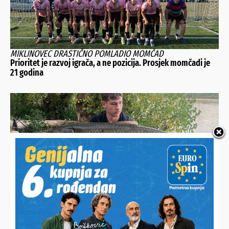
MIKLINOVEC DRASTIČNO POMLADIO MOMČAD
Prioritet je razvoj igrača, a ne pozicija. Prosjek momčadi je
21 godina
LOVRO (22) ULOVIO AMURA OD 18 KILA
Prvo je pomislio da je zakačio nekakvu granu, ali nakon pola
sata borbe u rukama imao svoj najdraži ulov dosad