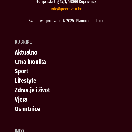
Florijanski trg 15/1, 48000 Koprivnica
@ofni
rh.iksvardop
Sva prava pridržana © 2026. Planmedia d.o.o.
RUBRIKE
Aktualno
Crna kronika
Sport
Lifestyle
Zdravlje i život
Vjera
Osmrtnice
INFO