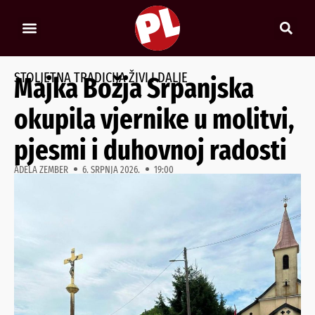
STOLJETNA TRADICIJA ŽIVI I DALJE
Majka Božja Srpanjska
okupila vjernike u molitvi,
pjesmi i duhovnoj radosti
ADELA ZEMBER
6. SRPNJA 2026.
19:00