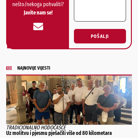
nešto/nekoga pohvaliti?
Javite nam se!
POŠALJI
Alternative:
NAJNOVIJE VIJESTI
TRADICIONALNO HODOČAŠĆE
Uz molitvu i pjesmu pješačili više od 80 kilometara