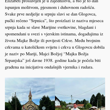
Elizabeti proslavljen je u zajedništvu, a bio je to dan
ispunjen molitvom, pjesmom i duhovnom radošću.
Svake prve nedjelje u srpnju slavi se dan Glogovca,
pučki rečeno “Srpnica”, što proizlazi iz naziva mjeseca
srpnja kada se slave Marijine svetkovine, blagdani i
spomendani u svezi s vjerskim istinama, događajima iz
života Majke Božje ili povijesti Crkve. Među brojnim
crkvama u katoličkom svijetu i crkva u Glogovcu dobila
je naziv po Mariji, Majci Božjoj “Majka Božja
Srpanjska” još davne 1938. godine kada je počela biti
građena na inicijativu ondašnjih vjernika i rudara.