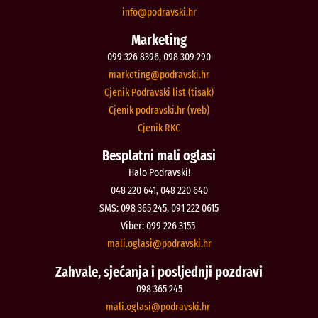
@ofni
rh.iksvardop
Marketing
099 326 8396, 098 309 290
@gnitekram
rh.iksvardop
Cjenik Podravski list (tisak)
Cjenik podravski.hr (web)
Cjenik RKC
Besplatni mali oglasi
Halo Podravski!
048 220 641, 048 220 640
SMS: 098 365 245, 091 222 0615
Viber: 099 226 3155
@isalgo.ilam
rh.iksvardop
Zahvale, sjećanja i posljednji pozdravi
098 365 245
@isalgo.ilam
rh.iksvardop