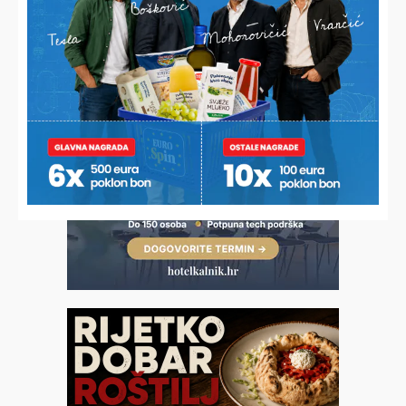
IZBJEGNITE PROBLEME NA PUTOVANJU
Poznati automehaničar: “Prije odlaska na put ovih pet stvari
obavezno provjerite, na jednu treba posebno obratiti
pažnju”