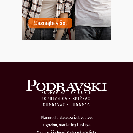
PODRAVINA I PRIGORJE
KOPRIVNICA • KRIŽEVCI
ĐURĐEVAC • LUDBREG
Planmedia d.o.o. za izdavaštvo,
trgovinu, marketing i usluge
Osnivač i izdavač Podravskoga lista