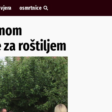
vjera
osmrtnice
ivnom
 za roštiljem