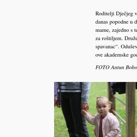
Roditelji Dječjeg 
danas popodne u dvo
mame, zajedno s te
za roštiljem. Druže
spavanac“. Oduševl
ove akademske god
FOTO Antun Bobo