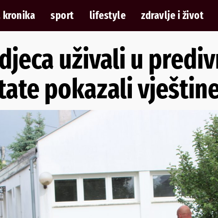
 kronika
sport
lifestyle
zdravlje i život
 djeca uživali u pred
ate pokazali vještine