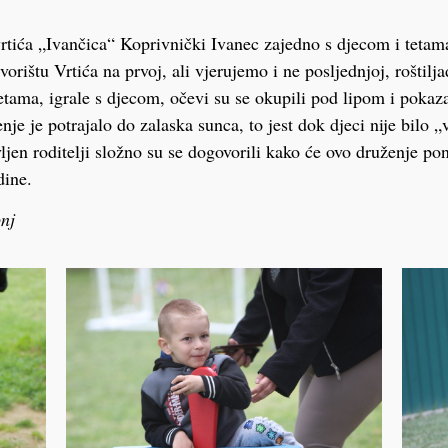
vrtića „Ivančica“ Koprivnički Ivanec zajedno s djecom i tetama
rištu Vrtića na prvoj, ali vjerujemo i ne posljednjoj, roštilj
tama, igrale s djecom, očevi su se okupili pod lipom i pokazal
nje je potrajalo do zalaska sunca, to jest dok djeci nije bilo „
jen roditelji složno su se dogovorili kako će ovo druženje pon
ine.
nj