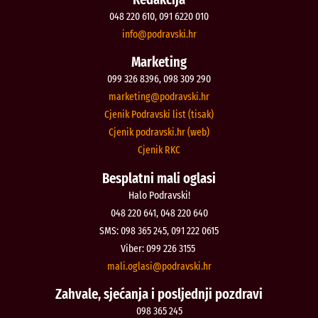
048 220 610, 091 6220 010
@ofni
rh.iksvardop
Marketing
099 326 8396, 098 309 290
@gnitekram
rh.iksvardop
Cjenik Podravski list (tisak)
Cjenik podravski.hr (web)
Cjenik RKC
Besplatni mali oglasi
Halo Podravski!
048 220 641, 048 220 640
SMS: 098 365 245, 091 222 0615
Viber: 099 226 3155
@isalgo.ilam
rh.iksvardop
Zahvale, sjećanja i posljednji pozdravi
098 365 245