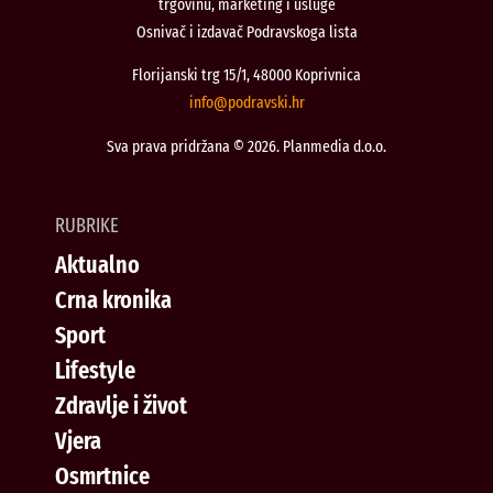
trgovinu, marketing i usluge
Osnivač i izdavač Podravskoga lista
Florijanski trg 15/1, 48000 Koprivnica
@ofni
rh.iksvardop
Sva prava pridržana © 2026. Planmedia d.o.o.
RUBRIKE
Aktualno
Crna kronika
Sport
Lifestyle
Zdravlje i život
Vjera
Osmrtnice