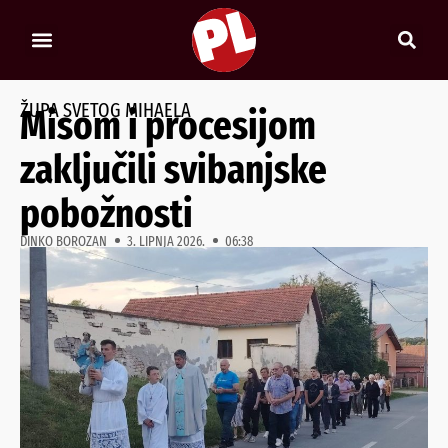
ŽUPA SVETOG MIHAELA
Misom i procesijom
zaključili svibanjske
pobožnosti
DINKO BOROZAN
3. LIPNJA 2026.
06:38