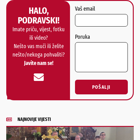
HALO,
Vaš email
PODRAVSKI!
Imate priču, vijest, fotku
Poruka
ili video?
Nešto vas muči ili želite
nešto/nekoga pohvaliti?
Javite nam se!
POŠALJI
Alternative:
NAJNOVIJE VIJESTI