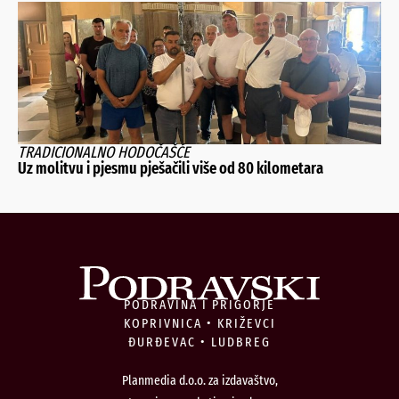
TRADICIONALNO HODOČAŠĆE
Uz molitvu i pjesmu pješačili više od 80 kilometara
PODRAVINA I PRIGORJE
KOPRIVNICA • KRIŽEVCI
ĐURĐEVAC • LUDBREG
Planmedia d.o.o. za izdavaštvo,