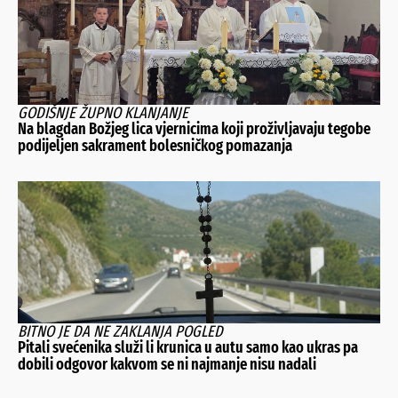
GODIŠNJE ŽUPNO KLANJANJE
Na blagdan Božjeg lica vjernicima koji proživljavaju tegobe
podijeljen sakrament bolesničkog pomazanja
BITNO JE DA NE ZAKLANJA POGLED
Pitali svećenika služi li krunica u autu samo kao ukras pa
dobili odgovor kakvom se ni najmanje nisu nadali