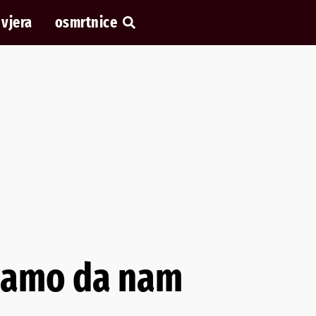
vjera
osmrtnice
 Samo da nam