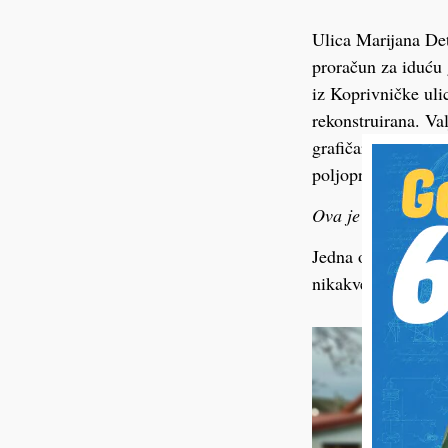
Ulica Marijana Deto
proračun za iduću 
iz Koprivničke uli
rekonstruirana. Va
grafičaru, nastavl
poljoprivredna zem
Ova je priča objav
Jedna od stanarki 
nikakve uređene p