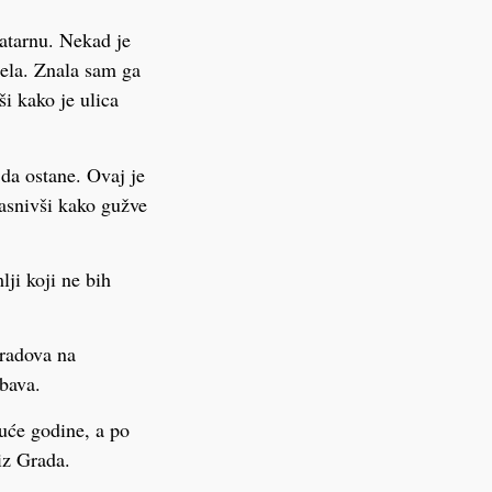
Ratarnu. Nekad je
djela. Znala sam ga
i kako je ulica
 da ostane. Ovaj je
ojasnivši kako gužve
ji koji ne bih
 radova na
abava.
duće godine, a po
iz Grada.