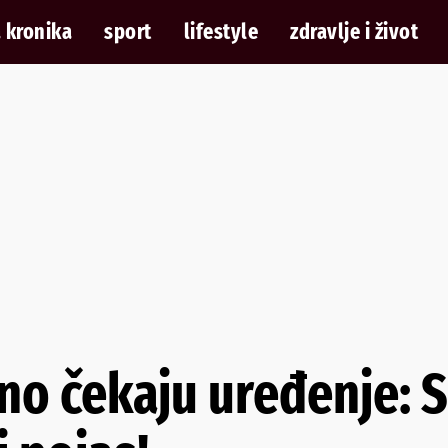
 kronika
sport
lifestyle
zdravlje i život
jno čekaju uređenje: