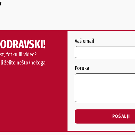
f
PODRAVSKI!
Vaš email
st, fotku ili video?
ili želite nešto/nekoga
Poruka
POŠALJI
Alternative: