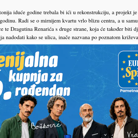
nija iduće godine trebala bi ići u rekonstrukciju, a projekt je
godinu. Radi se o mirnijem kvartu vrlo blizu centra, a u samu
ce te Dragutina Renarića s druge strane, koja će također biti 
lja nadodati kako se ulica, inače nazvana po poznatom križev
ja i prema budućem naselju Kosov Breg, gdje se velikim dijelo
ljišta.
ljena u ponedjeljak u tiskanom izdanju Podravskog lista…
Detonijeve Barbara Pokos u tu se ulicu doselila daleke 1965. k
rometnice.