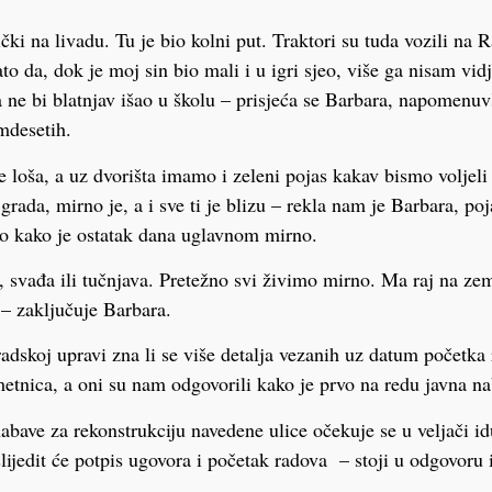
čki na livadu. Tu je bio kolni put. Traktori su tuda vozili na 
ato da, dok je moj sin bio mali i u igri sjeo, više ga nisam vi
a ne bi blatnjav išao u školu – prisjeća se Barbara, napomenuvš
amdesetih.
e loša, a uz dvorišta imamo i zeleni pojas kakav bismo voljeli
 grada, mirno je, a i sve ti je blizu – rekla nam je Barbara, p
 no kako je ostatak dana uglavnom mirno.
 svađa ili tučnjava. Pretežno svi živimo mirno. Ma raj na zeml
 – zaključuje Barbara.
radskoj upravi zna li se više detalja vezanih uz datum početka
metnica, a oni su nam odgovorili kako je prvo na redu javna n
abave za rekonstrukciju navedene ulice očekuje se u veljači i
lijedit će potpis ugovora i početak radova – stoji u odgovoru 