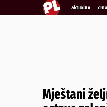
aktualno
crna
Mještani žel