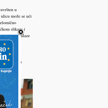
 uvršten u
 ulicu može se ući
djelomično
ačkom slikaru i
m trenutno nalaze
ada nije bilo