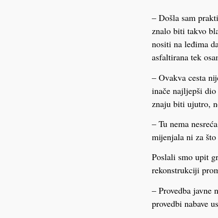
– Došla sam prakti
znalo biti takvo bl
nositi na leđima d
asfaltirana tek os
– Ovakva cesta nij
inače najljepši dio
znaju biti ujutro,
– Tu nema nesreća,
mijenjala ni za što
Poslali smo upit g
rekonstrukciji pro
– Provedba javne n
provedbi nabave us