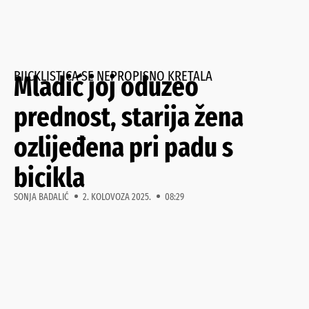
BIICKLISTICA SE NEPROPISNO KRETALA
Mladić joj oduzeo
prednost, starija žena
ozlijeđena pri padu s
bicikla
SONJA BADALIĆ
2. KOLOVOZA 2025.
08:29