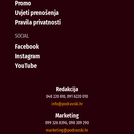
Promo
Uvjeti prenošenja
Pravila privatnosti
SOCIAL
Facebook
Instagram
YouTube
Redakcija
048 220 610, 091 6220 010
@ofni
rh.iksvardop
Marketing
099 326 8396, 098 309 290
@gnitekram
rh.iksvardop