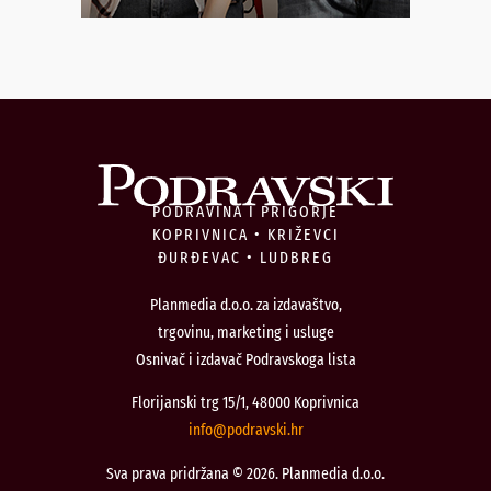
PODRAVINA I PRIGORJE
KOPRIVNICA • KRIŽEVCI
ĐURĐEVAC • LUDBREG
Planmedia d.o.o. za izdavaštvo,
trgovinu, marketing i usluge
Osnivač i izdavač Podravskoga lista
Florijanski trg 15/1, 48000 Koprivnica
@ofni
rh.iksvardop
Sva prava pridržana © 2026. Planmedia d.o.o.