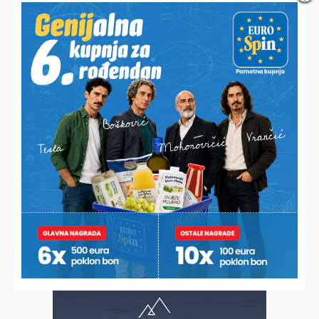
BRIGA O GRADSKOJ BAŠTINI
Esterova 19 pred otvorenjem, pomaci i oko još jedne
poznate zgrade u centru
OD RADA I TRUDA OSTALE SU SAMO PUNE NJIVE
Nitko ne želi otkupiti Josipovih 5.000 klipova kukuruza
šećerca pa ih sada besplatno dijeli