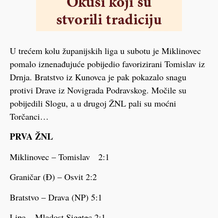
U trećem kolu županijskih liga u subotu je Miklinovec
pomalo iznenađujuće pobijedio favorizirani Tomislav iz
Drnja. Bratstvo iz Kunovca je pak pokazalo snagu
protivi Drave iz Novigrada Podravskog. Močile su
pobijedili Slogu, a u drugoj ŽNL pali su moćni
Torčanci…
PRVA ŽNL
Miklinovec – Tomislav 2:1
Graničar (Đ) – Osvit 2:2
Bratstvo – Drava (NP) 5:1
Lipa – Mladost Sigetec 2:1