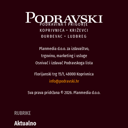
PODRAVINA I PRIGORJE
KOPRIVNICA • KRIŽEVCI
ĐURĐEVAC • LUDBREG
Planmedia d.o.o. za izdavaštvo,
trgovinu, marketing i usluge
Osnivač i izdavač Podravskoga lista
Florijanski trg 15/1, 48000 Koprivnica
@ofni
rh.iksvardop
Sva prava pridržana © 2026. Planmedia d.o.o.
RUBRIKE
Aktualno