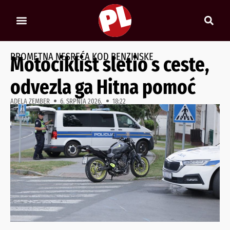
PROMETNA NESREĆA KOD BENZINSKE
Motociklist sletio s ceste,
odvezla ga Hitna pomoć
ADELA ZEMBER
6. SRPNJA 2026.
18:22