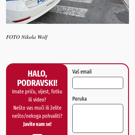
FOTO Nikola Wolf
HALO,
Vaš email
PODRAVSKI!
Imate priču, vijest, fotku
Poruka
ili video?
Nešto vas muči ili želite
nešto/nekoga pohvaliti?
Javite nam se!