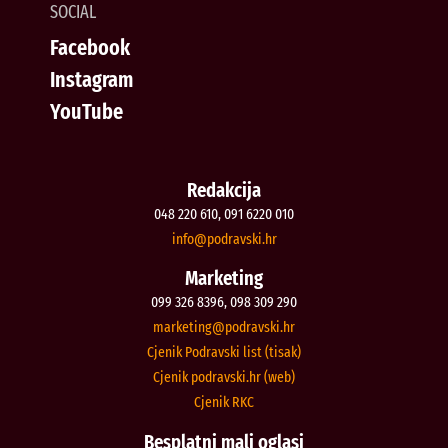
SOCIAL
Facebook
Instagram
YouTube
Redakcija
048 220 610, 091 6220 010
@ofni
rh.iksvardop
Marketing
099 326 8396, 098 309 290
@gnitekram
rh.iksvardop
Cjenik Podravski list (tisak)
Cjenik podravski.hr (web)
Cjenik RKC
Besplatni mali oglasi