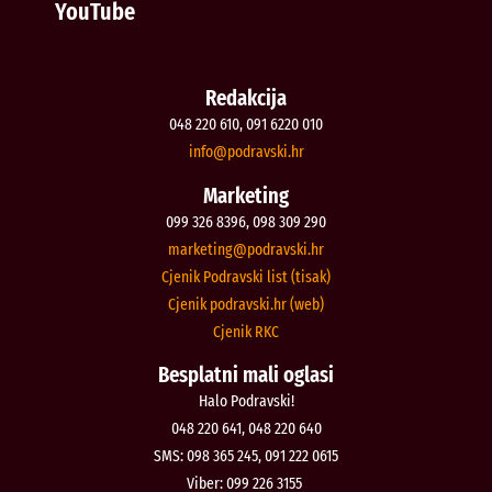
YouTube
Redakcija
048 220 610, 091 6220 010
@ofni
rh.iksvardop
Marketing
099 326 8396, 098 309 290
@gnitekram
rh.iksvardop
Cjenik Podravski list (tisak)
Cjenik podravski.hr (web)
Cjenik RKC
Besplatni mali oglasi
Halo Podravski!
048 220 641, 048 220 640
SMS: 098 365 245, 091 222 0615
Viber: 099 226 3155