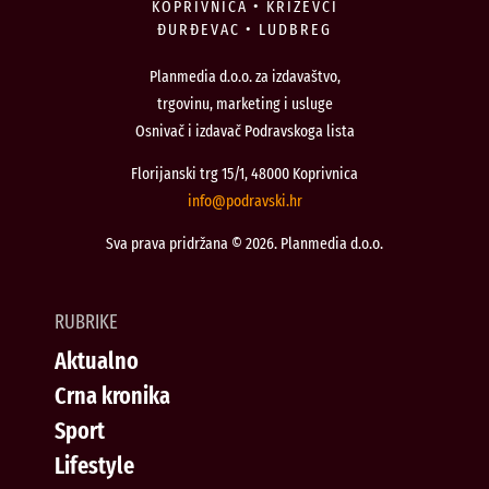
KOPRIVNICA • KRIŽEVCI
ĐURĐEVAC • LUDBREG
Planmedia d.o.o. za izdavaštvo,
trgovinu, marketing i usluge
Osnivač i izdavač Podravskoga lista
Florijanski trg 15/1, 48000 Koprivnica
@ofni
rh.iksvardop
Sva prava pridržana © 2026. Planmedia d.o.o.
RUBRIKE
Aktualno
Crna kronika
Sport
Lifestyle