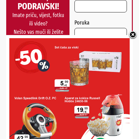
PODRAVSKI!
Imate priču, vijest, fotku
Poruka
ili video?
Nešto vas muči ili želite
nešto/nekoga pohvaliti?
Javite nam se!
POŠALJI
Alternative:
NAJNOVIJE VIJESTI