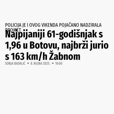
POLICIJA JE I OVOG VIKENDA POJAČANO NADZIRALA
PROMET
Najpijaniji 61-godišnjak s
1,96 u Botovu, najbrži jurio
s 163 km/h Žabnom
SONJA BADALIĆ
8. RUJNA 2025.
16:00