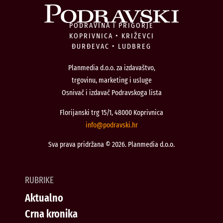
PODRAVINA I PRIGORJE
KOPRIVNICA • KRIŽEVCI
ĐURĐEVAC • LUDBREG
Planmedia d.o.o. za izdavaštvo,
trgovinu, marketing i usluge
Osnivač i izdavač Podravskoga lista
Florijanski trg 15/1, 48000 Koprivnica
@ofni
rh.iksvardop
Sva prava pridržana © 2026. Planmedia d.o.o.
RUBRIKE
Aktualno
Crna kronika