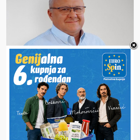
ISPITAN U BJELOVARU
Bošnjak dobio zabranu prilaska, prijeti mu i višegodišnji
zatvor
MIKLINOVEC DRASTIČNO POMLADIO MOMČAD
Prioritet je razvoj igrača, a ne pozicija. Prosjek momčadi je