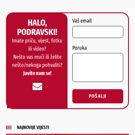
HALO,
Vaš email
PODRAVSKI!
Imate priču, vijest, fotku
Poruka
ili video?
Nešto vas muči ili želite
nešto/nekoga pohvaliti?
Javite nam se!
POŠALJI
Alternative:
NAJNOVIJE VIJESTI