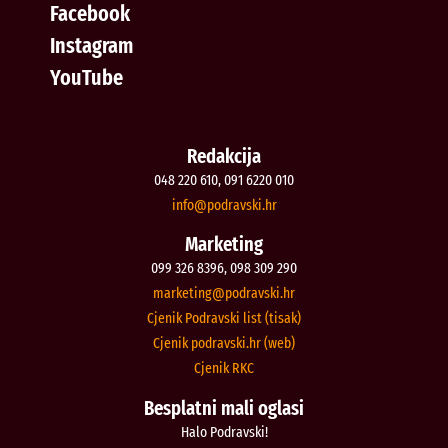
Facebook
Instagram
YouTube
Redakcija
048 220 610, 091 6220 010
@ofni
rh.iksvardop
Marketing
099 326 8396, 098 309 290
@gnitekram
rh.iksvardop
Cjenik Podravski list (tisak)
Cjenik podravski.hr (web)
Cjenik RKC
Besplatni mali oglasi
Halo Podravski!