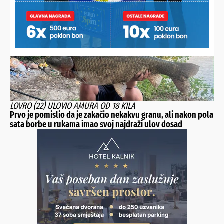
21 godina
LOVRO (22) ULOVIO AMURA OD 18 KILA
Prvo je pomislio da je zakačio nekakvu granu, ali nakon pola
sata borbe u rukama imao svoj najdraži ulov dosad