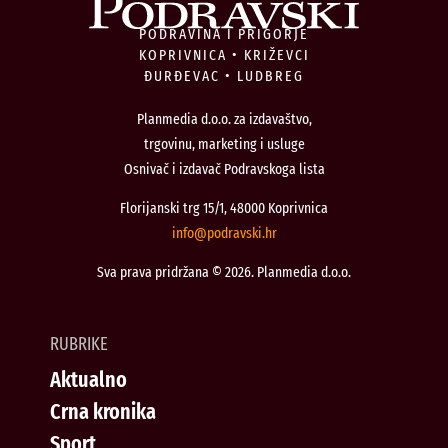
PODRAVINA I PRIGORJE
KOPRIVNICA • KRIŽEVCI
ĐURĐEVAC • LUDBREG
Planmedia d.o.o. za izdavaštvo,
trgovinu, marketing i usluge
Osnivač i izdavač Podravskoga lista
Florijanski trg 15/1, 48000 Koprivnica
@ofni
rh.iksvardop
Sva prava pridržana © 2026. Planmedia d.o.o.
RUBRIKE
Aktualno
Crna kronika
Sport