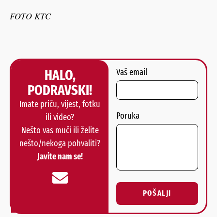
FOTO KTC
HALO,
Vaš email
PODRAVSKI!
Imate priču, vijest, fotku
Poruka
ili video?
Nešto vas muči ili želite
nešto/nekoga pohvaliti?
Javite nam se!
POŠALJI
Alternative: