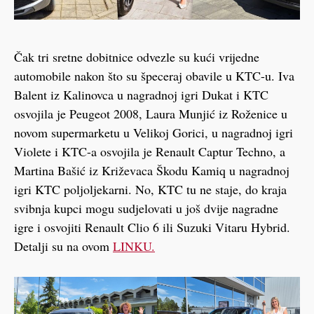
Čak tri sretne dobitnice odvezle su kući vrijedne
automobile nakon što su špeceraj obavile u KTC-u. Iva
Balent iz Kalinovca u nagradnoj igri Dukat i KTC
osvojila je Peugeot 2008, Laura Munjić iz Roženice u
novom supermarketu u Velikoj Gorici, u nagradnoj igri
Violete i KTC-a osvojila je Renault Captur Techno, a
Martina Bašić iz Križevaca Škodu Kamiq u nagradnoj
igri KTC poljoljekarni. No, KTC tu ne staje, do kraja
svibnja kupci mogu sudjelovati u još dvije nagradne
igre i osvojiti Renault Clio 6 ili Suzuki Vitaru Hybrid.
Detalji su na ovom
LINKU.