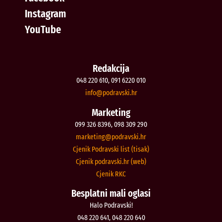
Instagram
YouTube
Redakcija
048 220 610, 091 6220 010
@ofni
rh.iksvardop
Marketing
099 326 8396, 098 309 290
@gnitekram
rh.iksvardop
Cjenik Podravski list (tisak)
Cjenik podravski.hr (web)
Cjenik RKC
Besplatni mali oglasi
Halo Podravski!
048 220 641, 048 220 640