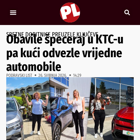
SRETNE DOBITNICE PREUZELE KLJUČEVE
Obavile špeceraj u KTC-u
pa kući odvezle vrijedne
automobile
PODRAVSKI LIST
26. SVIBNJA 2026.
14:29