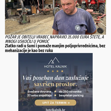
POŽAR JE OBITELJI VRABEC NAPRAVIO 35.000 EURA ŠTETE, A
MNOGI USKOČILI U POMOĆ
Zlatko radi u šumi i pomaže manjim poljoprivrednicima, bez
mehanizacije je kao bez ruku