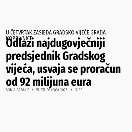
U ČETVRTAK ZASJEDA GRADSKO VIJEĆE GRADA
KOPRIVNICE
Odlazi najdugovječniji
predsjednik Gradskog
vijeća, usvaja se proračun
od 92 milijuna eura
SONJA BADALIĆ
25. STUDENOGA 2025.
12:00