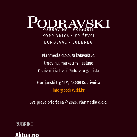
PODRAVINA I PRIGORJE
KOPRIVNICA • KRIŽEVCI
ĐURĐEVAC • LUDBREG
Planmedia d.o.o. za izdavaštvo,
trgovinu, marketing i usluge
Osnivač i izdavač Podravskoga lista
Florijanski trg 15/1, 48000 Koprivnica
@ofni
rh.iksvardop
Sva prava pridržana © 2026. Planmedia d.o.o.
RUBRIKE
Aktualno