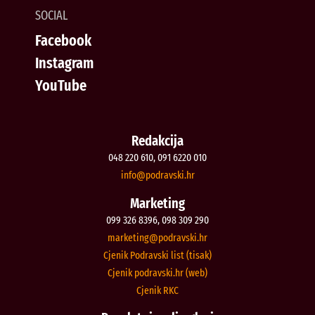
SOCIAL
Facebook
Instagram
YouTube
Redakcija
048 220 610, 091 6220 010
@ofni
rh.iksvardop
Marketing
099 326 8396, 098 309 290
@gnitekram
rh.iksvardop
Cjenik Podravski list (tisak)
Cjenik podravski.hr (web)
Cjenik RKC