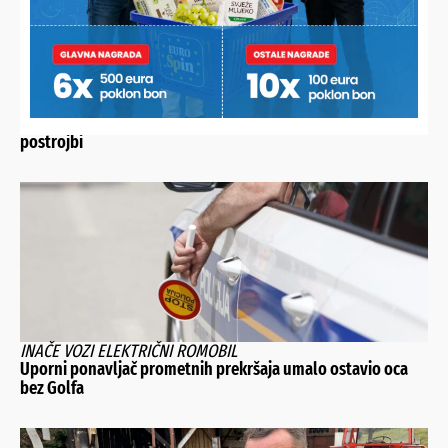
PRIKAZAN I DOKUMENTARNI FILM O OSLOBAĐANJU KARAULE
U FERDINANDOVCU
Slavi se 35. obljetnica osnutka podravskih braniteljskih
postrojbi
INAČE VOZI ELEKTRIČNI ROMOBIL
Uporni ponavljač prometnih prekršaja umalo ostavio oca
bez Golfa