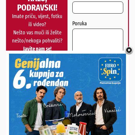
PODRAVSKI!
Imate priču, vijest, fotku
Poruka
ili video?
Nešto vas muči ili želite
nešto/nekoga pohvaliti?
Javite nam se!
POŠALJI
Alternative:
NAJNOVIJE VIJESTI