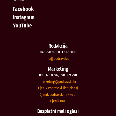
Facebook
Instagram
YouTube
Redakcija
048 220 610, 091 6220 010
@ofni
rh.iksvardop
Marketing
099 326 8396, 098 309 290
@gnitekram
rh.iksvardop
Cjenik Podravski list (tisak)
Cjenik podravski.hr (web)
Cjenik RKC
Besplatni mali oglasi