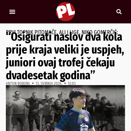
PRVI TOPNIK PITOMAČE, ALI I LIGE, NIKO GOMERČIĆ:
“Osigurati naslov dva kola
prije kraja veliki je uspjeh,
juniori ovaj trofej čekaju
dvadesetak godina”
ANTUN BOBONJ
13. SVIBNJA 2026.
12:03