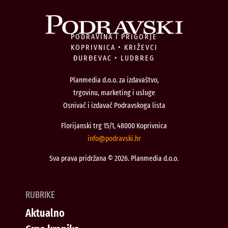
PODRAVINA I PRIGORJE
KOPRIVNICA • KRIŽEVCI
ĐURĐEVAC • LUDBREG
Planmedia d.o.o. za izdavaštvo,
trgovinu, marketing i usluge
Osnivač i izdavač Podravskoga lista
Florijanski trg 15/1, 48000 Koprivnica
@ofni
rh.iksvardop
Sva prava pridržana © 2026. Planmedia d.o.o.
RUBRIKE
Aktualno