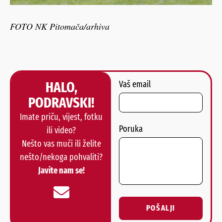
FOTO NK Pitomača/arhiva
HALO,
Vaš email
PODRAVSKI!
Imate priču, vijest, fotku
Poruka
ili video?
Nešto vas muči ili želite
nešto/nekoga pohvaliti?
Javite nam se!
POŠALJI