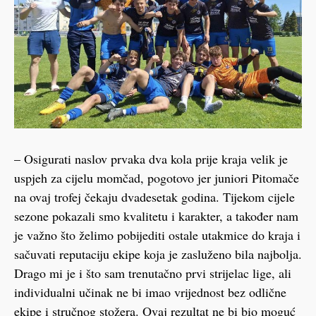
– Osigurati naslov prvaka dva kola prije kraja velik je
uspjeh za cijelu momčad, pogotovo jer juniori Pitomače
na ovaj trofej čekaju dvadesetak godina. Tijekom cijele
sezone pokazali smo kvalitetu i karakter, a također nam
je važno što želimo pobijediti ostale utakmice do kraja i
sačuvati reputaciju ekipe koja je zasluženo bila najbolja.
Drago mi je i što sam trenutačno prvi strijelac lige, ali
individualni učinak ne bi imao vrijednost bez odlične
ekipe i stručnog stožera. Ovaj rezultat ne bi bio moguć