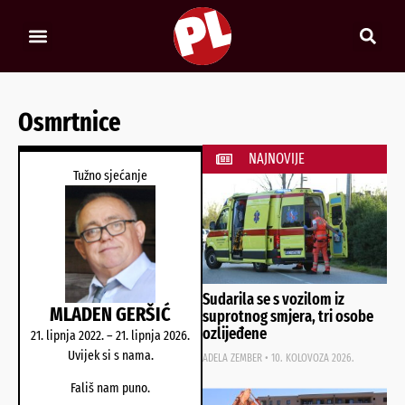
Osmrtnice
NAJNOVIJE
Tužno sjećanje
Sudarila se s vozilom iz
MLADEN GERŠIĆ
suprotnog smjera, tri osobe
ozlijeđene
21. lipnja 2022. – 21. lipnja 2026.
Uvijek si s nama.
ADELA ZEMBER
10. KOLOVOZA 2026.
Fališ nam puno.