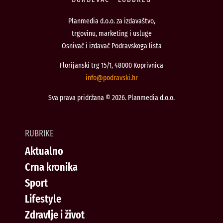
Planmedia d.o.o. za izdavaštvo,
trgovinu, marketing i usluge
Osnivač i izdavač Podravskoga lista
Florijanski trg 15/1, 48000 Koprivnica
@ofni
rh.iksvardop
Sva prava pridržana © 2026. Planmedia d.o.o.
RUBRIKE
Aktualno
Crna kronika
Sport
Lifestyle
Zdravlje i život