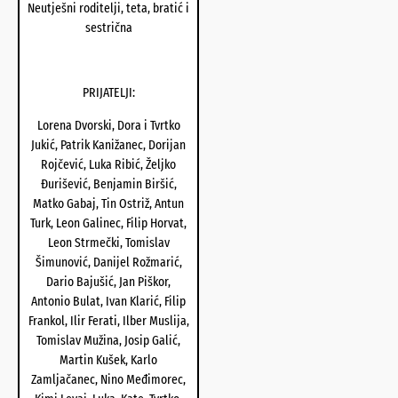
Neutješni roditelji, teta, bratić i
sestrična
PRIJATELJI:
Lorena Dvorski, Dora i Tvrtko
Jukić, Patrik Kanižanec, Dorijan
Rojčević, Luka Ribić, Željko
Đurišević, Benjamin Biršić,
Matko Gabaj, Tin Ostriž, Antun
Turk, Leon Galinec, Filip Horvat,
Leon Strmečki, Tomislav
Šimunović, Danijel Rožmarić,
Dario Bajušić, Jan Piškor,
Antonio Bulat, Ivan Klarić, Filip
Frankol, Ilir Ferati, Ilber Muslija,
Tomislav Mužina, Josip Galić,
Martin Kušek, Karlo
Zamljačanec, Nino Međimorec,