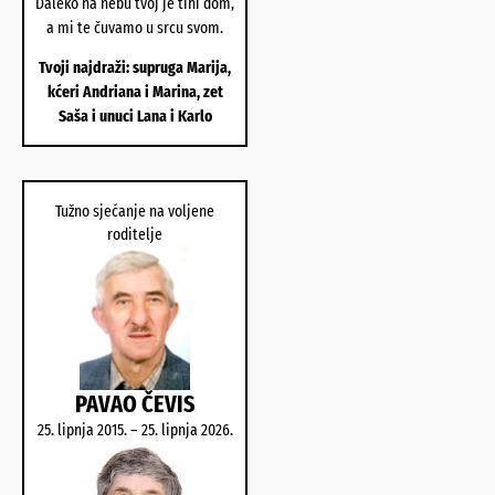
Daleko na nebu tvoj je tihi dom,
a mi te čuvamo u srcu svom.
Tvoji najdraži: supruga Marija,
kćeri Andriana i Marina, zet
Saša i unuci Lana i Karlo
Tužno sjećanje na voljene
roditelje
PAVAO ČEVIS
25. lipnja 2015. – 25. lipnja 2026.