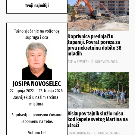
Tvoji najmiliji
Tužno sjećanje na voljenog
Koprivnica prednjači u
supruga i oca
županiji. Povrat poreza za
prvu nekretninu dobilo 38
mladih
ADELA ZEMBER
10. KOLOVOZA 2026.
JOSIPA NOVOSELEC
22. lipnja 2022. – 22. lipnja 2026.
Zauvijek si u našim srcima i
mislima.
Biskupov tajnik služio misu
S ljubavlju i ponosom čuvamo
kod kapele svetog Martina na
uspomenu na tebe.
straži
Volimo te!
DINKO BOROZAN
10. KOLOVOZA 2026.