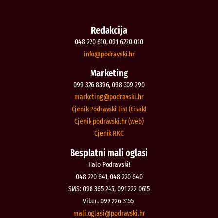
Redakcija
048 220 610, 091 6220 010
@ofni
rh.iksvardop
Marketing
099 326 8396, 098 309 290
@gnitekram
rh.iksvardop
Cjenik Podravski list (tisak)
Cjenik podravski.hr (web)
Cjenik RKC
Besplatni mali oglasi
Halo Podravski!
048 220 641, 048 220 640
SMS: 098 365 245, 091 222 0615
Viber: 099 226 3155
@isalgo.ilam
rh.iksvardop