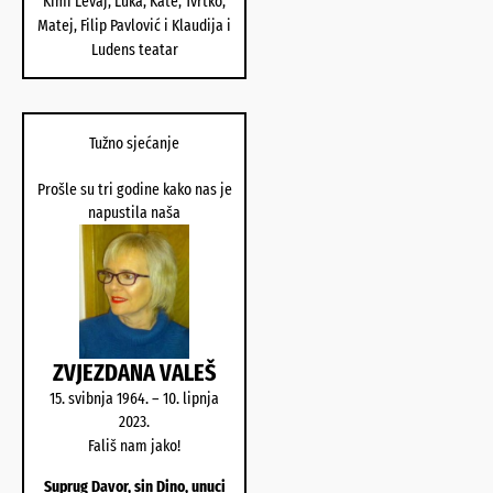
Kimi Levaj, Luka, Kate, Tvrtko,
Matej, Filip Pavlović i Klaudija i
Ludens teatar
Tužno sjećanje
Prošle su tri godine kako nas je
napustila naša
ZVJEZDANA VALEŠ
15. svibnja 1964. – 10. lipnja
2023.
Fališ nam jako!
Suprug Davor, sin Dino, unuci