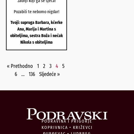
zadnji koji ga se sjeća!
Pozabili te nebomo nigdar!
Tvoji: supruga Barbara, kćerke
Ana, Marija i Martina s
obiteljima, sestra Boža i nećak
Nikola s obiteljima
« Prethodno
1
2
3
4
5
6
…
136
Sljedeće »
PODRAVINA I PRIGORJE
KOPRIVNICA • KRIŽEVCI
ĐURĐEVAC • LUDBREG