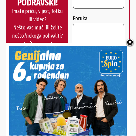
PODRAVSKI!
Imate priču, vijest, fotku
Poruka
ili video?
Nešto vas muči ili želite
nešto/nekoga pohvaliti?
Javite nam se!
POŠALJI
Alternative:
NAJNOVIJE VIJESTI