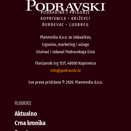
PODRAVINA I PRIGORJE
KOPRIVNICA • KRIŽEVCI
ĐURĐEVAC • LUDBREG
Planmedia d.o.o. za izdavaštvo,
trgovinu, marketing i usluge
Osnivač i izdavač Podravskoga lista
Florijanski trg 15/1, 48000 Koprivnica
@ofni
rh.iksvardop
Sva prava pridržana © 2026. Planmedia d.o.o.
RUBRIKE
Aktualno
Crna kronika