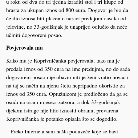
u roku od dva do tri tjedna izraditi stol i tri klupe od
hrasta za ukupan iznos od 800 eura. Dogovor je bio da
će dio iznosa biti plaćen u naravi predajom dasaka od
jelovine, no 33-godišnjak je unaprijed odlučio da neće
učiniti dogovoreni posao.
Povjerovala mu
Kako mu je Koprivničanka povjerovala, tako mu je
predala iznos od 350 eura na ime predujma, no do sada
dogovoreni posao nije obavio niti je ženi vratio novac i
na taj se način na njenu štetu nepripadno okoristio za
iznos od 350 eura. Optužnicom je predloženo da ga se
osudi na osam mjeseci zatvora, a dok 33-godišnjak
tijekom istrage nije htio iznositi obranu, prevarena
Koprivničanka je potanko opisala što se dogodilo.
– Preko Interneta sam našla poduzeće koje se bavi