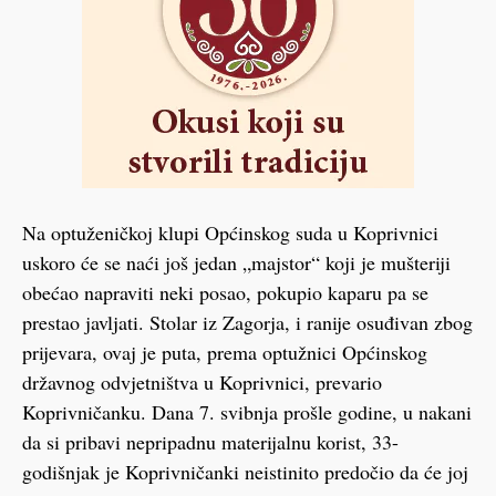
Na optuženičkoj klupi Općinskog suda u Koprivnici
uskoro će se naći još jedan „majstor“ koji je mušteriji
obećao napraviti neki posao, pokupio kaparu pa se
prestao javljati. Stolar iz Zagorja, i ranije osuđivan zbog
prijevara, ovaj je puta, prema optužnici Općinskog
državnog odvjetništva u Koprivnici, prevario
Koprivničanku. Dana 7. svibnja prošle godine, u nakani
da si pribavi nepripadnu materijalnu korist, 33-
godišnjak je Koprivničanki neistinito predočio da će joj