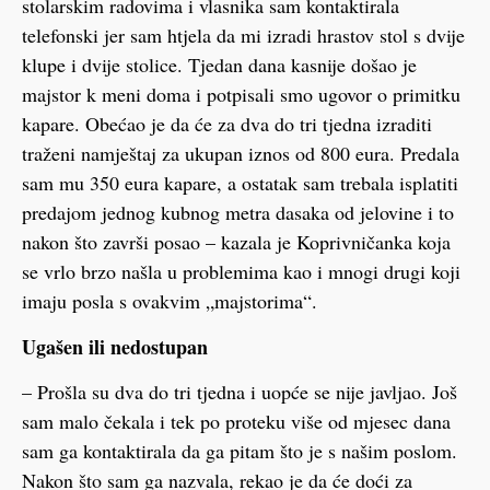
stolarskim radovima i vlasnika sam kontaktirala
telefonski jer sam htjela da mi izradi hrastov stol s dvije
klupe i dvije stolice. Tjedan dana kasnije došao je
majstor k meni doma i potpisali smo ugovor o primitku
kapare. Obećao je da će za dva do tri tjedna izraditi
traženi namještaj za ukupan iznos od 800 eura. Predala
sam mu 350 eura kapare, a ostatak sam trebala isplatiti
predajom jednog kubnog metra dasaka od jelovine i to
nakon što završi posao – kazala je Koprivničanka koja
se vrlo brzo našla u problemima kao i mnogi drugi koji
imaju posla s ovakvim „majstorima“.
Ugašen ili nedostupan
– Prošla su dva do tri tjedna i uopće se nije javljao. Još
sam malo čekala i tek po proteku više od mjesec dana
sam ga kontaktirala da ga pitam što je s našim poslom.
Nakon što sam ga nazvala, rekao je da će doći za