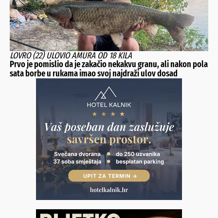
LOVRO (22) ULOVIO AMURA OD 18 KILA
Prvo je pomislio da je zakačio nekakvu granu, ali nakon pola
sata borbe u rukama imao svoj najdraži ulov dosad