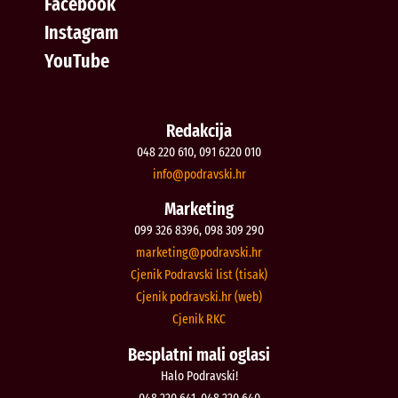
Facebook
Instagram
YouTube
Redakcija
048 220 610, 091 6220 010
@ofni
rh.iksvardop
Marketing
099 326 8396, 098 309 290
@gnitekram
rh.iksvardop
Cjenik Podravski list (tisak)
Cjenik podravski.hr (web)
Cjenik RKC
Besplatni mali oglasi
Halo Podravski!
048 220 641, 048 220 640