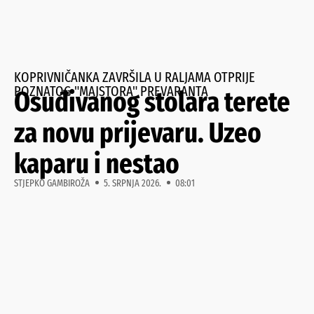
KOPRIVNIČANKA ZAVRŠILA U RALJAMA OTPRIJE
POZNATOG "MAJSTORA" PREVARANTA
Osuđivanog stolara terete
za novu prijevaru. Uzeo
kaparu i nestao
STJEPKO GAMBIROŽA
5. SRPNJA 2026.
08:01