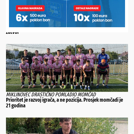
ISPITAN U BJELOVARU
Bošnjak dobio zabranu prilaska, prijeti mu i višegodišnji
zatvor
MIKLINOVEC DRASTIČNO POMLADIO MOMČAD
Prioritet je razvoj igrača, a ne pozicija. Prosjek momčadi je
21 godina