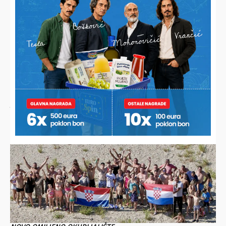
JESTE LI ZNALI?
Ana desetljećima priprema najbolju zimnicu, a sada je
otkrila svoj jednostavni recept i iznenadila brojne domaćice