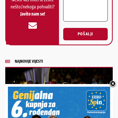
nešto/nekoga pohvaliti?
Javite nam se!
POŠALJI
Alternative:
NAJNOVIJE VIJESTI
VESELO U MOLVAMA
Pečeni vol nestao!