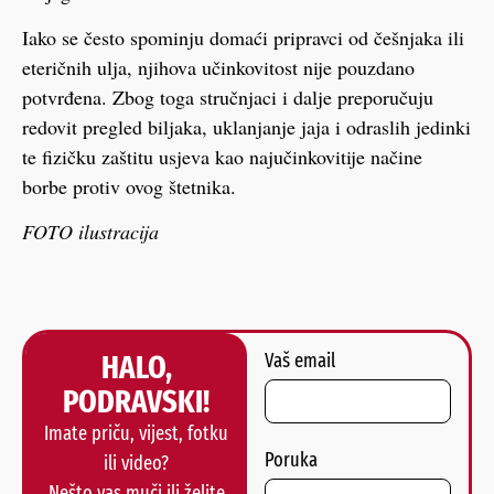
Iako se često spominju domaći pripravci od češnjaka ili
eteričnih ulja, njihova učinkovitost nije pouzdano
potvrđena. Zbog toga stručnjaci i dalje preporučuju
redovit pregled biljaka, uklanjanje jaja i odraslih jedinki
te fizičku zaštitu usjeva kao najučinkovitije načine
borbe protiv ovog štetnika.
FOTO ilustracija
HALO,
Vaš email
PODRAVSKI!
Imate priču, vijest, fotku
Poruka
ili video?
Nešto vas muči ili želite