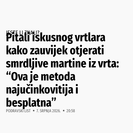
JESTE LI ZNALI?
Pitali iskusnog vrtlara
kako zauvijek otjerati
smrdljive martine iz vrta:
“Ova je metoda
najučinkovitija i
besplatna”
PODRAVSKI LIST
7. SRPNJA 2026.
20:58