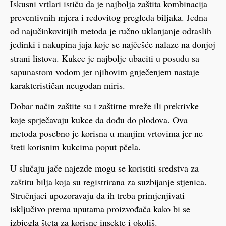
Iskusni vrtlari ističu da je najbolja zaštita kombinacija
preventivnih mjera i redovitog pregleda biljaka. Jedna
od najučinkovitijih metoda je ručno uklanjanje odraslih
jedinki i nakupina jaja koje se najčešće nalaze na donjoj
strani listova. Kukce je najbolje ubaciti u posudu sa
sapunastom vodom jer njihovim gnječenjem nastaje
karakterističan neugodan miris.
Dobar način zaštite su i zaštitne mreže ili prekrivke
koje sprječavaju kukce da dođu do plodova. Ova
metoda posebno je korisna u manjim vrtovima jer ne
šteti korisnim kukcima poput pčela.
U slučaju jače najezde mogu se koristiti sredstva za
zaštitu bilja koja su registrirana za suzbijanje stjenica.
Stručnjaci upozoravaju da ih treba primjenjivati
isključivo prema uputama proizvođača kako bi se
izbjegla šteta za korisne insekte i okoliš.