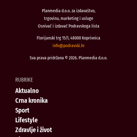
Planmedia d.o.o. za izdavaštvo,
trgovinu, marketing i usluge
Osnivač i izdavač Podravskoga lista
Florijanski trg 15/1, 48000 Koprivnica
@ofni
rh.iksvardop
Sva prava pridržana © 2026. Planmedia d.o.o.
RUBRIKE
Aktualno
Crna kronika
Sport
Lifestyle
Zdravlje i život