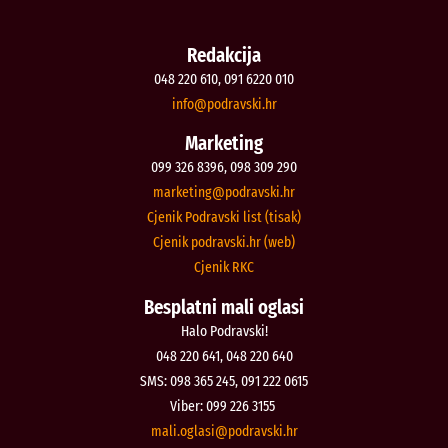
Redakcija
048 220 610, 091 6220 010
@ofni
rh.iksvardop
Marketing
099 326 8396, 098 309 290
@gnitekram
rh.iksvardop
Cjenik Podravski list (tisak)
Cjenik podravski.hr (web)
Cjenik RKC
Besplatni mali oglasi
Halo Podravski!
048 220 641, 048 220 640
SMS: 098 365 245, 091 222 0615
Viber: 099 226 3155
@isalgo.ilam
rh.iksvardop