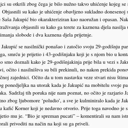
ci su otkrili zbog čega je bilo nužno takvo uhićenje kojeg se n
. Objasnili su kako je uhićenje obavljeno sukladno donesenoj 
je Saša Jakupić bio okarakteriziran kao naoružan i opasan. Na
traživanja objasnili su kako ga terete za kaznena djela nasilja u
manja slobode i dva kaznena djela prijetnje.
Jakupić se nasilnički ponašao i zatočio svoju 29-godišnju part
a, smrću je prijetio i 43-godišnjaku koji je s njom bio u konta
 smo doznali kako je 29-godišnjakinja prije bila u vezi s Ja
i, očito i nasilništva su bili prekinuli, no nakon prekida pono
ačnoj zajednici. Očito da u tom nastavku veze stvari nisu štima
log ponedjeljka na utorak kada je Jakupić na mobitelu svoje pa
ka. Sadržaj tih poruka nije nam poznat, no očito je razjario J
tno zbog ljubomore ‘poludio’, a sve je kulminiralo kada je J
 kafić Korner koji je nedavno otvorio. Prije toga navodno je
jetio mu je. “Bio je spreman pucati” – komentirali su nam istra
ali privoditi na način na koji su ga priveli.