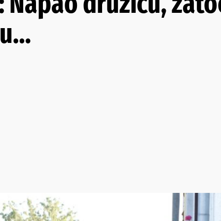
 Napao družicu, zatoč
ću…