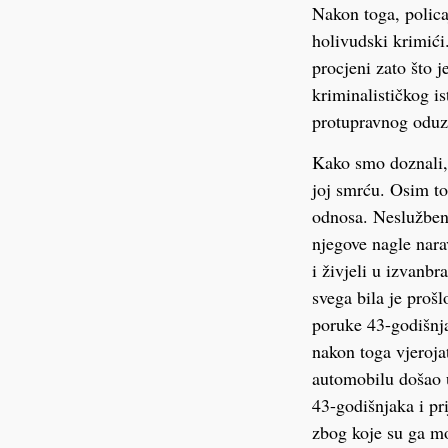
Nakon toga, policaj
holivudski krimići
procjeni zato što 
kriminalističkog is
protupravnog oduzi
Kako smo doznali, 
joj smrću. Osim tog
odnosa. Neslužbeno
njegove nagle narav
i živjeli u izvanbr
svega bila je proš
poruke 43-godišnja
nakon toga vjeroja
automobilu došao u
43-godišnjaka i pri
zbog koje su ga mor