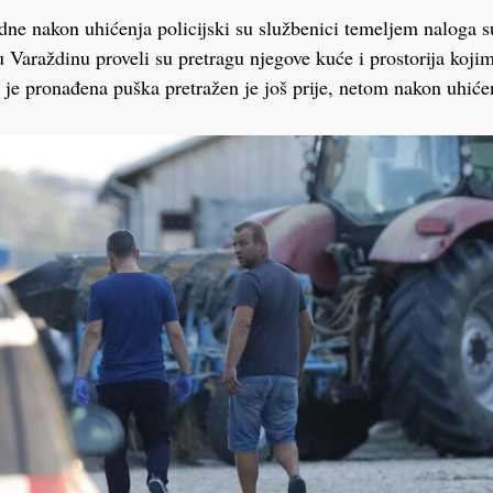
dne nakon uhićenja policijski su službenici temeljem naloga s
 Varaždinu proveli su pretragu njegove kuće i prostorija kojima
je pronađena puška pretražen je još prije, netom nakon uhiće