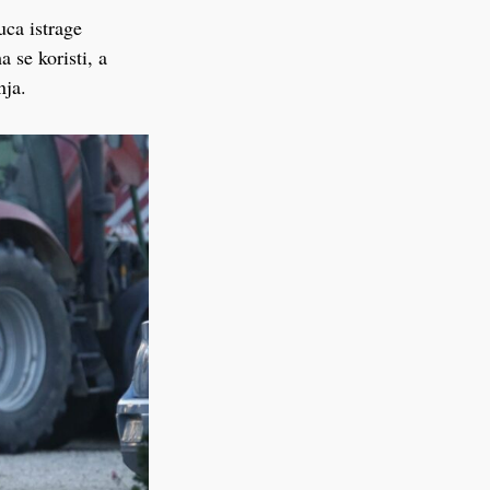
uca istrage
 se koristi, a
nja.