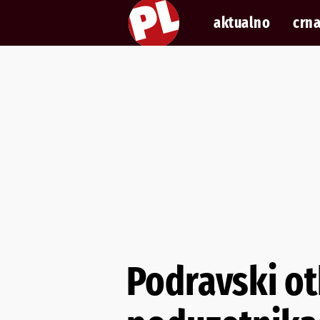
aktualno
crna
Podravski ot