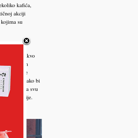
ekoliko kafića,
čnoj akciji
 kojima su
li kako je takvo
eđena u širem
a interventne
ak u kafić, kako bi
su u kafić i na svu
edište policije.