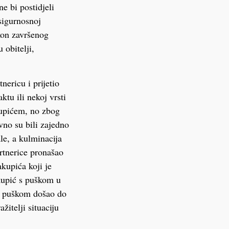
e bi postidjeli
sigurnosnoj
kon završenog
 obitelji,
nericu i prijetio
ktu ili nekoj vrsti
kupićem, no zbog
vno su bili zajedno
le, a kulminacija
rtnerice pronašao
akupića koji je
akupić s puškom u
 s puškom došao do
žitelji situaciju