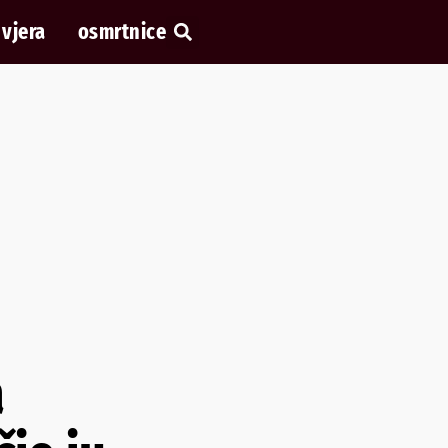
vjera
osmrtnice
a