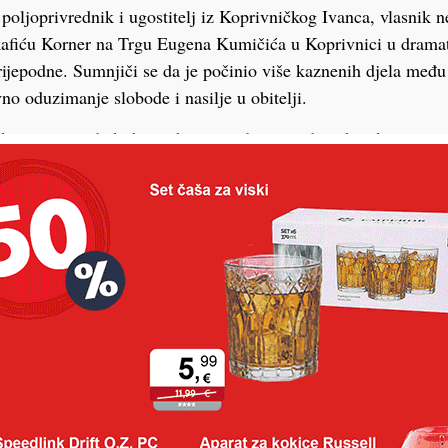
poljoprivrednik i ugostitelj iz Koprivničkog Ivanca, vlasnik n
kafiću Korner na Trgu Eugena Kumičića u Koprivnici u dramati
prijepodne. Sumnjiči se da je počinio više kaznenih djela među
vno oduzimanje slobode i nasilje u obitelji.
ljena u ponedjeljak u tiskanom izdanju Podravskog lista…
 građanima je bilo vrlo stresno, a kasnije su policajci objasni
 bilo itekako opravdano. Desetorica policajaca bila su raspor
amu provedbu uhićenja obavila su trojica naoružanih pripadnik
Bili su opremljeni pancirkama, nosili su kacige. Pred sam ulaz
licajci su izvadili svoje službene pištolje i repetirali ih. Ušli 
roblema uhitili vlasnika i s lisicama na rukama prepratili u sj
 automobilu pronašli i oduzeli pušku sačmaricu.