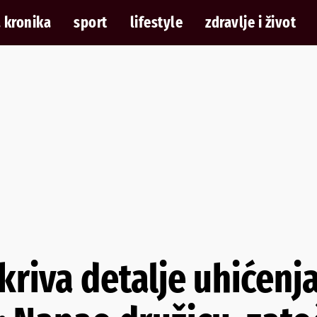
 kronika
sport
lifestyle
zdravlje i život
kriva detalje uhićenj