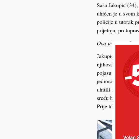
Saša Jakupić (34), 
uhićen je u svom 
policije u utorak 
prijetnja, protupra
Ova je priča objav
Jakupićevo uhićenje
njihovo postupanje
pojasu kafića, a s
jedinice policije. 
uhitili Jakupića, po
sreću bez ikakvog p
Prije toga su mu u