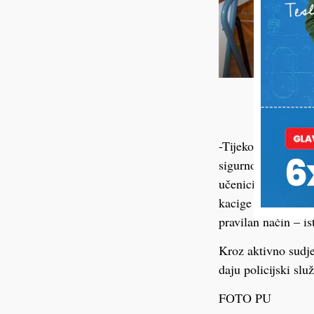
-Tijekom edukacije
sigurno kretati u s
učenici su upoznat
kacige te da se p
pravilan način – i
Kroz aktivno sudje
daju policijski sl
FOTO PU