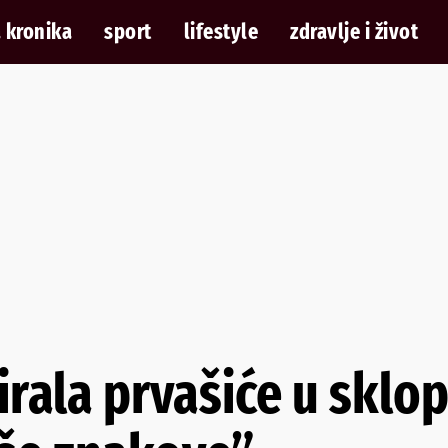
 kronika
sport
lifestyle
zdravlje i život
irala prvašiće u sklop