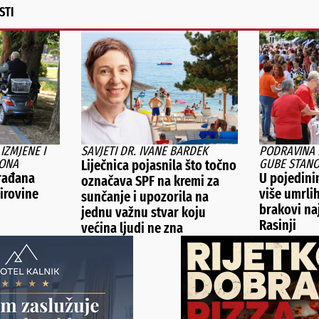
STI
IZMJENE I
SAVJETI DR. IVANE BARDEK
PODRAVINA I
KONA
GUBE STANO
Liječnica pojasnila što točno
građana
U pojedini
označava SPF na kremi za
irovine
više umrli
sunčanje i upozorila na
brakovi na
jednu važnu stvar koju
Rasinji
većina ljudi ne zna