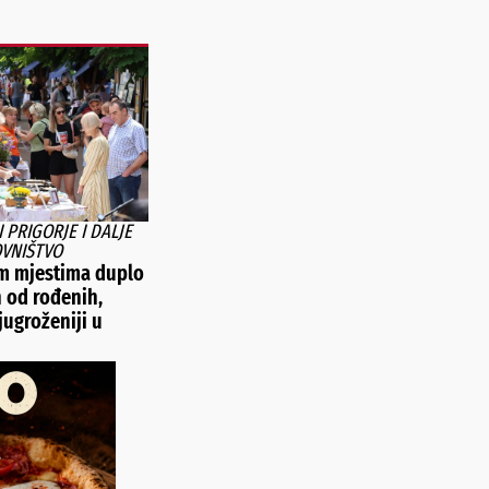
 PRIGORJE I DALJE
VNIŠTVO
m mjestima duplo
h od rođenih,
jugroženiji u