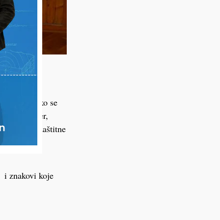
prijete, kako se
laze. Također,
orištenja zaštitne
 pojasom na
 i znakovi koje