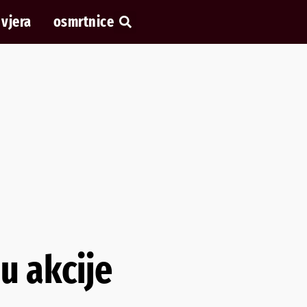
vjera
osmrtnice
u akcije