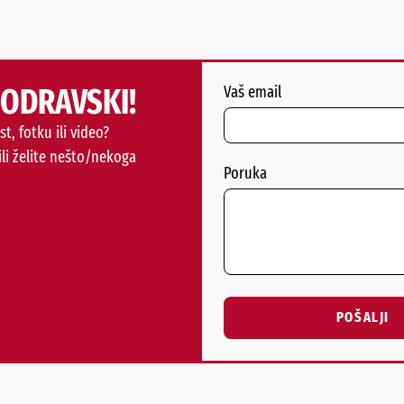
PODRAVSKI!
Vaš email
st, fotku ili video?
ili želite nešto/nekoga
Poruka
POŠALJI
Alternative: