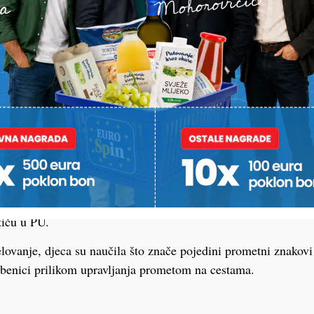
 učenici su upoznati s pojmom prometa i opasnostima koje im 
vojstvu pješaka te da moraju koristiti obilježene pješačke prije
i sa sigurnom vožnjom tehnički ispravnim biciklom, obvezom k
rilikom vožnje u motornim vozilima moraju vezati sigurnosnim
stiču u PU.
lovanje, djeca su naučila što znače pojedini prometni znakovi
užbenici prilikom upravljanja prometom na cestama.